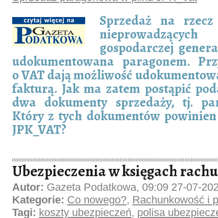
Sprzedaż na rzecz 
nieprowadzących
gospodarczej genera
udokumentowana paragonem. Prz
o VAT dają możliwość udokumentowa
fakturą. Jak ma zatem postąpić pod
dwa dokumenty sprzedaży, tj. pa
Który z tych dokumentów powinien
JPK_VAT?
Ubezpieczenia w księgach rac
Autor:
Gazeta Podatkowa, 09:09 27-07-20
Kategorie:
Co nowego?
,
Rachunkowość i p
Tagi:
koszty ubezpieczeń
,
polisa ubezpiec