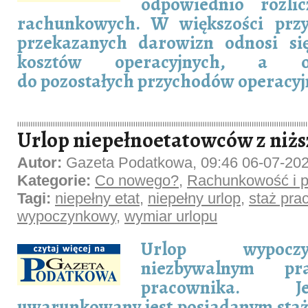
odpowiednio rozli
rachunkowych. W większości prz
przekazanych darowizn odnosi si
kosztów operacyjnych, a o
do pozostałych przychodów operacyj
Urlop niepełnoetatowców z niż
Autor:
Gazeta Podatkowa, 09:46 06-07-20
Kategorie:
Co nowego?
,
Rachunkowość i p
Tagi:
niepełny etat
,
niepełny urlop
,
staż pra
wypoczynkowy
,
wymiar urlopu
Urlop wypocz
niezbywalnym p
pracownika. 
uwarunkowany jest posiadanym staż