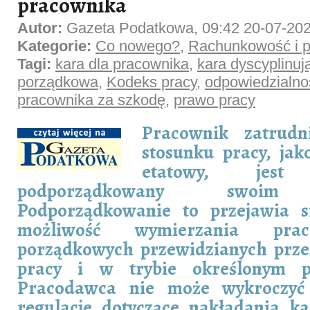
pracownika
Autor:
Gazeta Podatkowa, 09:42 20-07-20
Kategorie:
Co nowego?
,
Rachunkowość i p
Tagi:
kara dla pracownika
,
kara dyscyplinuj
porządkowa
,
Kodeks pracy
,
odpowiedzialno
pracownika za szkodę
,
prawo pracy
Pracownik zatrud
stosunku pracy, jak
etatowy, jest o
podporządkowany swoim p
Podporządkowanie to przejawia s
możliwość wymierzania pra
porządkowych przewidzianych prze
pracy i w trybie określonym p
Pracodawca nie może wykroczyć
regulacje dotyczące nakładania k