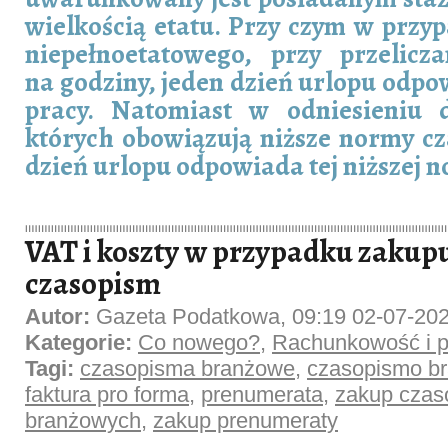
wielkością etatu. Przy czym w prz
niepełnoetatowego, przy przelicz
na godziny, jeden dzień urlopu odp
pracy. Natomiast w odniesieniu 
których obowiązują niższe normy cz
dzień urlopu odpowiada tej niższej n
VAT i koszty w przypadku zaku
czasopism
Autor:
Gazeta Podatkowa, 09:19 02-07-20
Kategorie:
Co nowego?
,
Rachunkowość i p
Tagi:
czasopisma branżowe
,
czasopismo b
faktura pro forma
,
prenumerata
,
zakup czas
branżowych
,
zakup prenumeraty