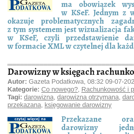
ma obowiązek wys
w KSeF. Jednym z w
okazuje problematycznych zagad
z tym systemem jest wizualizacja fa
w KSeF, czyli przedstawienie da
w formacie XML w czytelnej dla każd
Darowizny w księgach rachunk
Autor:
Gazeta Podatkowa, 08:32 09-07-20
Kategorie:
Co nowego?
,
Rachunkowość i p
Tagi:
darowizna
,
darowizna otrzymana
,
dar
przekazana
,
księgowanie darowizny
Przekazane or
darowizny jed