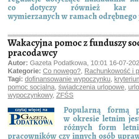
co dotyczy również kar dys
wymierzanych w ramach odrębnego 
Wakacyjna pomoc z funduszy so
pracodawcy
Autor:
Gazeta Podatkowa, 10:01 16-07-20
Kategorie:
Co nowego?
,
Rachunkowość i p
Tagi:
dofinansowanie wypoczynku
,
kryteriu
pomoc socjalna
,
świadczenia urlopowe
,
url
wypoczynkowy
,
ZFŚS
Popularną formą p
w okresie letnim je
różnych form letn
pracowników czy innych osób upraw