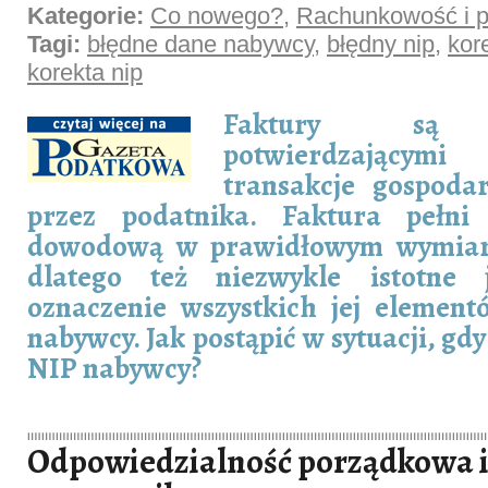
Kategorie:
Co nowego?
,
Rachunkowość i p
Tagi:
błędne dane nabywcy
,
błędny nip
,
kor
korekta nip
Faktury są d
potwierdzającym
transakcje gospoda
przez podatnika. Faktura pełni 
dowodową w prawidłowym wymiar
dlatego też niezwykle istotne 
oznaczenie wszystkich jej element
nabywcy. Jak postąpić w sytuacji, g
NIP nabywcy?
Odpowiedzialność porządkowa i