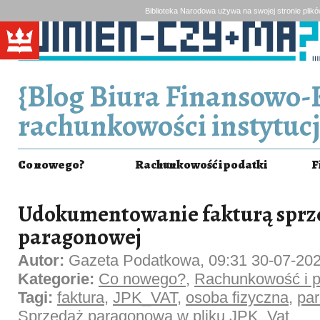
Biblioteka Narodowa używa na swojej stronie plik
{Blog Biura Finansowo-
rachunkowości instytucj
Co nowego?
Rachunkowość i podatki
F
Udokumentowanie fakturą sprz
paragonowej
Autor:
Gazeta Podatkowa, 09:31 30-07-20
Kategorie:
Co nowego?
,
Rachunkowość i p
Tagi:
faktura
,
JPK_VAT
,
osoba fizyczna
,
pa
Sprzedaż paragonowa w pliku JPK_Vat