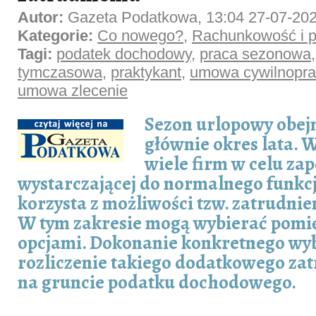
Autor:
Gazeta Podatkowa, 13:04 27-07-20
Kategorie:
Co nowego?
,
Rachunkowość i p
Tagi:
podatek dochodowy
,
praca sezonowa
tymczasowa
,
praktykant
,
umowa cywilnopr
umowa zlecenie
Sezon urlopowy obej
głównie okres lata. W
wiele firm w celu za
wystarczającej do normalnego funk
korzysta z możliwości tzw. zatrudni
W tym zakresie mogą wybierać pomi
opcjami. Dokonanie konkretnego wy
rozliczenie takiego dodatkowego za
na gruncie podatku dochodowego.