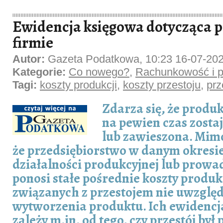
Ewidencja księgowa dotycząca p
firmie
Autor:
Gazeta Podatkowa, 10:23 16-07-20
Kategorie:
Co nowego?
,
Rachunkowość i p
Tagi:
koszty produkcji
,
koszty przestoju
,
prz
Zdarza się, że produ
na pewien czas zosta
lub zawieszona. Mim
że przedsiębiorstwo w danym okresi
działalności produkcyjnej lub prowad
ponosi stałe pośrednie koszty produk
związanych z przestojem nie uwzględ
wytworzenia produktu. Ich ewidencj
zależy m.in. od tego, czy przestój był