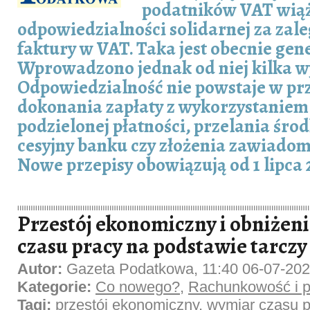
podatników VAT wiąże
odpowiedzialności solidarnej za zal
faktury w VAT. Taka jest obecnie gen
Wprowadzono jednak od niej kilka w
Odpowiedzialność nie powstaje w p
dokonania zapłaty z wykorzystanie
podzielonej płatności, przelania śr
cesyjny banku czy złożenia zawiado
Nowe przepisy obowiązują od 1 lipca 2
Przestój ekonomiczny i obniżen
czasu pracy na podstawie tarczy
Autor:
Gazeta Podatkowa, 11:40 06-07-20
Kategorie:
Co nowego?
,
Rachunkowość i p
Tagi:
przestój ekonomiczny
,
wymiar czasu p