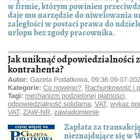
w firmie, którym powinien przeciwdzi
daje mu narzędzie do niwelowania 
zaległości w postaci prawa do udziel
urlopu bez zgody pracownika.
Jak uniknąć odpowiedzialności 
kontrahenta?
Autor:
Gazeta Podatkowa, 09:36 09-07-20
Kategorie:
Co nowego?
,
Rachunkowość i p
Tagi:
mechanizm podzielonej płatności
,
odpowiedzialność solidarna
,
VAT
,
wykaz po
VAT
,
ZAW-NR
,
zawiadomienie
Zapłata za transakcj
nieznajdujące się w 