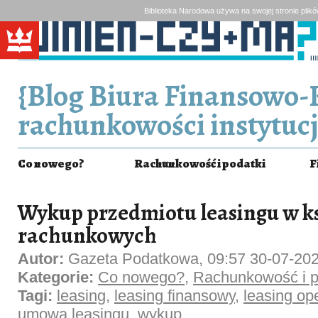
Biblioteka Narodowa używa na swojej stronie plik
{Blog Biura Finansowo-
rachunkowości instytucj
Co nowego?
Rachunkowość i podatki
F
Wykup przedmiotu leasingu w k
rachunkowych
Autor:
Gazeta Podatkowa, 09:57 30-07-20
Kategorie:
Co nowego?
,
Rachunkowość i p
Tagi:
leasing
,
leasing finansowy
,
leasing op
umowa leasingu
,
wykup