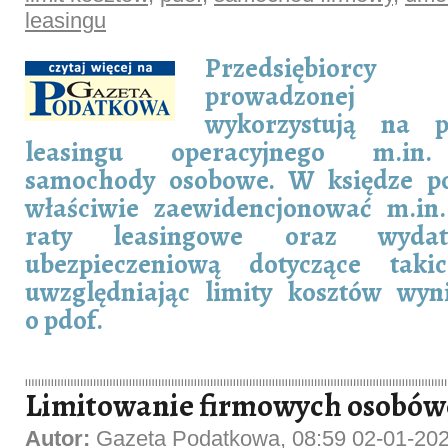
leasingu
Przedsiębiorcy
prowadzonej d
wykorzystują na 
leasingu operacyjnego m.in. 
samochody osobowe. W księdze po
właściwie zaewidencjonować m.in.
raty leasingowe oraz wyda
ubezpieczeniową dotyczące tak
uwzględniając limity kosztów wyn
o pdof.
Limitowanie firmowych osobówe
Autor:
Gazeta Podatkowa, 08:59 02-01-20