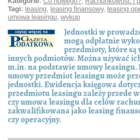
Kategorie:
Co nowego?
,
Rachunkowość i p
Tagi:
leasing
,
leasing finansowy
,
leasing op
umowa leasingu
,
wykup
Jednostki w prowadzo
mogą odpłatnie wyko
przedmioty, które są
innych podmiotów. Można używać ic
m.in. na podstawie umowy leasingu.
umowy przedmiot leasingu może prze
jednostki. Ewidencja księgowa doty
przedmiotu leasingu zależy przede w
czy umowa leasingu dla celów rachu
zakwalifikowana jako leasing finans
czy operacyjny.