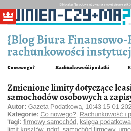
Biblioteka Narodowa używa na swojej stronie plik
{Blog Biura Finansowo-
rachunkowości instytucj
Co nowego?
Rachunkowość i podatki
F
Zmienione limity dotyczące le
samochodów osobowych a zapisy
Autor:
Gazeta Podatkowa, 10:43 15-01-20
Kategorie:
Co nowego?
,
Rachunkowość i p
Tagi:
firmowy samochód
,
księga podatkowa
limit kosztów
,
pdof
,
samochód firmowy
,
umo