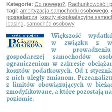
Kategorie:
Co nowego?
,
Rachunkowość i p
Tagi:
amortyzacja samochodu osobowego
,
gospodarcza
,
koszty eksploatacyjne samo
leasing
,
samochód osobowy
Większość wydatk
w związku z wyk
w prowadzeniu 
gospodarczej samochodów oso
ograniczeniom w zakresie obciążan
kosztów podatkowych. Od 1 stycznia
z nich uległy zmianom. Przeanaliz
z limitów obowiązujących w bieżą
zmodyfikowane, a które pozostają 
poziomie.