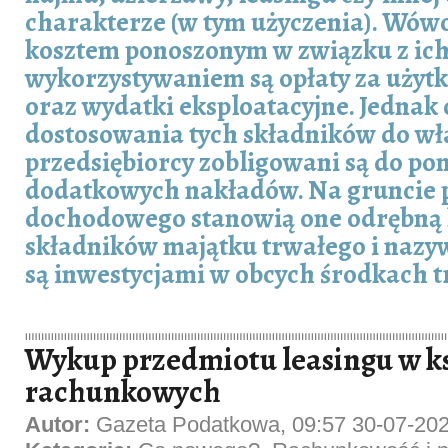
charakterze (w tym użyczenia). Wó
kosztem ponoszonym w związku z ic
wykorzystywaniem są opłaty za użyt
oraz wydatki eksploatacyjne. Jednak 
dostosowania tych składników do wł
przedsiębiorcy zobligowani są do pon
dodatkowych nakładów. Na gruncie 
dochodowego stanowią one odrębną 
składników majątku trwałego i naz
są inwestycjami w obcych środkach t
Wykup przedmiotu leasingu w k
rachunkowych
Autor:
Gazeta Podatkowa, 09:57 30-07-20