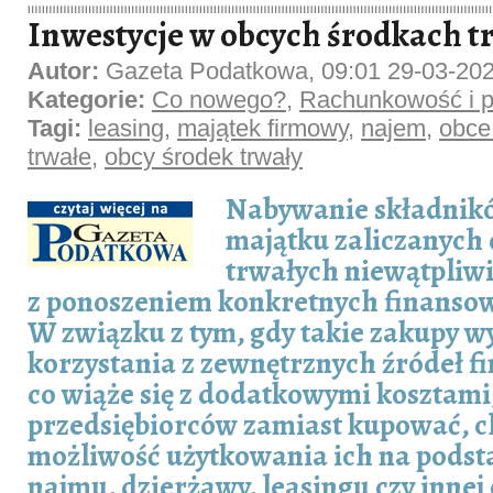
Inwestycje w obcych środkach t
Autor:
Gazeta Podatkowa, 09:01 29-03-20
Kategorie:
Co nowego?
,
Rachunkowość i p
Tagi:
leasing
,
majątek firmowy
,
najem
,
obce
trwałe
,
obcy środek trwały
Nabywanie składnik
majątku zaliczanych
trwałych niewątpliwi
z ponoszeniem konkretnych finanso
W związku z tym, gdy takie zakupy 
korzystania z zewnętrznych źródeł f
co wiąże się z dodatkowymi kosztami
przedsiębiorców zamiast kupować, c
możliwość użytkowania ich na pods
najmu, dzierżawy, leasingu czy inne