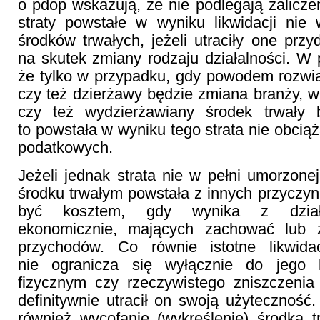
o pdop wskazują, że nie podlegają zalicze
straty powstałe w wyniku likwidacji nie
środków trwałych, jeżeli utraciły one prz
na skutek zmiany rodzaju działalności. W 
że tylko w przypadku, gdy powodem rozw
czy też dzierżawy będzie zmiana branży, 
czy też wydzierżawiany środek trwały 
to powstała w wyniku tego strata nie obcią
podatkowych.
Jeżeli jednak strata nie w pełni umorzone
środku trwałym powstała z innych przyczyn,
być kosztem, gdy wynika z dział
ekonomicznie, mających zachować lub z
przychodów. Co równie istotne likwida
nie ogranicza się wyłącznie do jego l
fizycznym czy rzeczywistego zniszczenia
definitywnie utracił on swoją użyteczność.
również wycofanie (wykreślenie) środka t