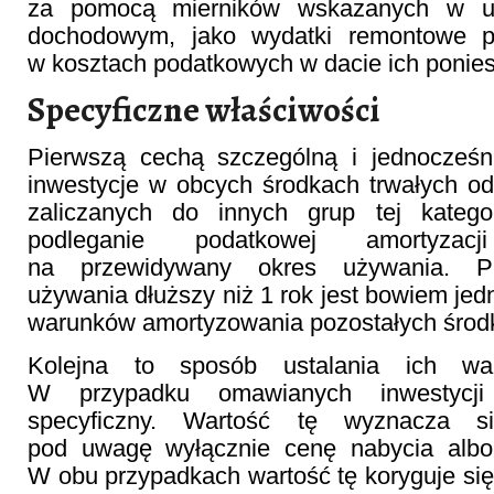
za pomocą mierników wskazanych w u
dochodowym, jako wydatki remontowe po
w kosztach podatkowych w dacie ich poniesi
Specyficzne właściwości
Pierwszą cechą szczególną i jednocześn
inwestycje w obcych środkach trwałych o
zaliczanych do innych grup tej kategor
podleganie podatkowej amortyza
na przewidywany okres używania. P
używania dłuższy niż 1 rok jest bowiem j
warunków amortyzowania pozostałych środ
Kolejna to sposób ustalania ich war
W przypadku omawianych inwestycji
specyficzny. Wartość tę wyznacza s
pod uwagę wyłącznie cenę nabycia albo
W obu przypadkach wartość tę koryguje się