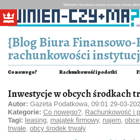
Biblioteka Narodowa używa na swojej stronie plik
{Blog Biura Finansowo-
rachunkowości instytucj
Co nowego?
Rachunkowość i podatki
F
Inwestycje w obcych środkach t
Autor:
Gazeta Podatkowa, 09:01 29-03-20
Kategorie:
Co nowego?
,
Rachunkowość i p
Tagi:
leasing
,
majątek firmowy
,
najem
,
obce
trwałe
,
obcy środek trwały