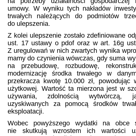
na potrzeby działalności gospodarczej
umowy. W wyniku tych nakładów inwesty
trwałych należących do podmiotów trze
do ulepszenia.
Z kolei ulepszenie zostało zdefiniowane od
ust. 17 ustawy o pdof oraz w art. 16g us
Z uregulowań w nich zwartych wynika wpro
mamy do czynienia wówczas, gdy suma wy
na przebudowę, rozbudowę, rekonstruk
modernizację środka trwałego w dany
przekracza kwotę 10.000 zł, powodując w
użytkowej. Wartość ta mierzona jest w s
używania, zdolnością wytwórczą, j
uzyskiwanych za pomocą środków trwał
eksploatacji.
Wobec powyższego wydatki na obce śr
nie skutkują wzrostem ich wartości uż