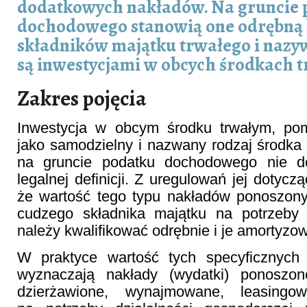
dodatkowych nakładów. Na gruncie 
dochodowego stanowią one odrębną 
składników majątku trwałego i naz
są inwestycjami w obcych środkach t
Zakres pojęcia
Inwestycja w obcym środku trwałym, po
jako samodzielny i nazwany rodzaj środka t
na gruncie podatku dochodowego nie do
legalnej definicji. Z uregulowań jej dotycz
że wartość tego typu nakładów ponoszon
cudzego składnika majątku na potrzeby w
należy kwalifikować odrębnie i je amortyzo
W praktyce wartość tych specyficznych
wyznaczają nakłady (wydatki) ponoszon
dzierżawione, wynajmowane, leasing