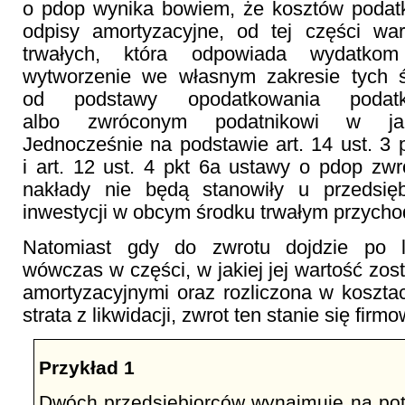
o pdop wynika bowiem, że kosztów podat
odpisy amortyzacyjne, od tej części war
trwałych, która odpowiada wydatko
wytworzenie we własnym zakresie tych 
od podstawy opodatkowania podat
albo zwróconym podatnikowi w jaki
Jednocześnie na podstawie art. 14 ust. 3 
i art. 12 ust. 4 pkt 6a ustawy o pdop z
nakłady nie będą stanowiły u przedsię
inwestycji w obcym środku trwałym przych
Natomiast gdy do zwrotu dojdzie po lik
wówczas w części, w jakiej jej wartość zos
amortyzacyjnymi oraz rozliczona w koszt
strata z likwidacji, zwrot ten stanie się fi
Przykład 1
Dwóch przedsiębiorców wynajmuje na po