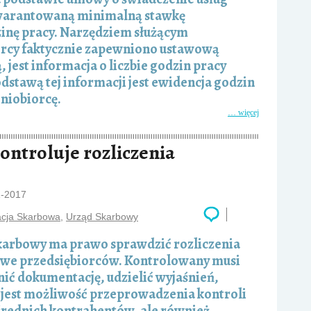
arantowaną minimalną stawkę
inę pracy. Narzędziem służącym
iorcy faktycznie zapewniono ustawową
jest informacja o liczbie godzin pracy
stawą tej informacji jest ewidencja godzin
niobiorcę.
… więcej
ontroluje rozliczenia
1-2017
acja Skarbowa
,
Urząd Skarbowy
karbowy ma prawo sprawdzić rozliczenia
we przedsiębiorców. Kontrolowany musi
ić dokumentację, udzielić wyjaśnień,
 jest możliwość przeprowadzenia kontroli
średnich kontrahentów, ale również