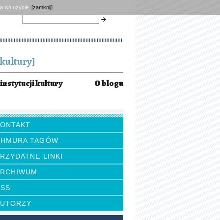
a ich użycie.
[zamknij]
szukaj
kultury}
instytucji kultury
O blogu
KONTAKT
CHMURA TAGÓW
RZYDATNE LINKI
ARCHIWUM
RSS
AUTORZY