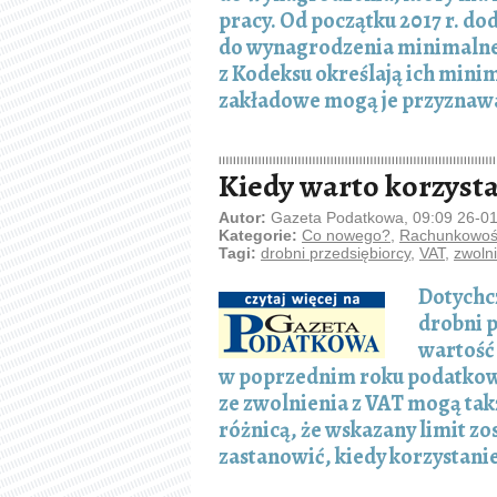
pracy. Od początku 2017 r. dod
do wynagrodzenia minimalneg
z Kodeksu określają ich mini
zakładowe mogą je przyznawa
Kiedy warto korzysta
Autor:
Gazeta Podatkowa, 09:09 26-0
Kategorie:
Co nowego?
,
Rachunkowość
Tagi:
drobni przedsiębiorcy
,
VAT
,
zwoln
Dotychcz
drobni p
wartość 
w poprzednim roku podatkowy
ze zwolnienia z VAT mogą takż
różnicą, że wskazany limit zo
zastanowić, kiedy korzystanie