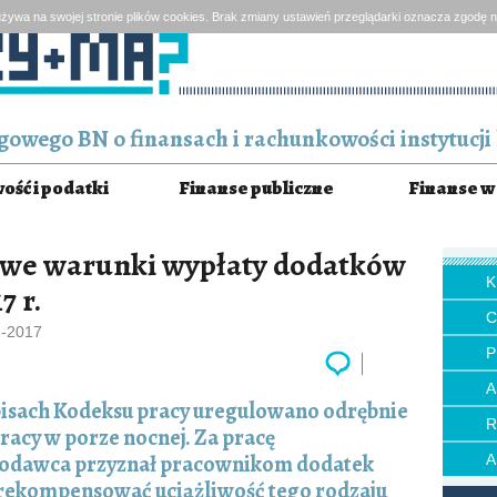
żywa na swojej stronie plików cookies. Brak zmiany ustawień przeglądarki oznacza zgodę n
owego BN o finansach i rachunkowości instytucji 
ść i podatki
Finanse publiczne
Finanse w 
owe warunki wypłaty dodatków
7 r.
1-2017
P
isach Kodeksu pracy uregulowano odrębnie
racy w porze nocnej. Za pracę
wodawca przyznał pracownikom dodatek
rekompensować uciążliwość tego rodzaju