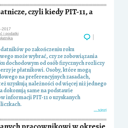
tnicze, czyli kiedy PIT-11, a
1-2017
 i podatki
płatnika
odatników po zakończeniu roku
wego może wybrać, czy ze zobowiązania
ku dochodowym od osób fizycznych rozliczy
ierzy je płatnikowi. Osoby, które mogą
odowego na preferencyjnych zasadach,
b też uzyskują należności od więcej niż jednego
ia dokonują same na podstawie
w informacji PIT-11 o uzyskanych
liczkach.
… więcej
anych pracownikowi w okresie