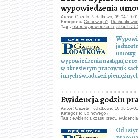
wypowiedzenia umow
Autor:
Gazeta Podatkowa, 09:04 19-0
Kategorie:
Co nowego?
,
Rachunkowość
Tagi:
okres wypowiedzenia
,
składki ZU
Wypowie
jednostr
umowy, 
wypowiedzenia następuje roz
w okresie tym pracownik zac
innych świadczeń pieniężnych
Ewidencja godzin pra
Autor:
Gazeta Podatkowa, 10:00 16-0
Kategorie:
Co nowego?
Tagi:
ewidencja czasu pracy
,
ewidencj
Od 1 sty
pracę n