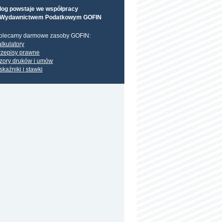
log powstaje we współpracy
 Wydawnictwem Podatkowym GOFIN
olecamy darmowe zasoby GOFIN:
alkulatory
rzepisy prawne
zory druków i umów
skaźniki i stawki