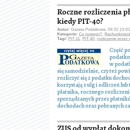
Roczne rozliczenia pła
kiedy PIT-40?
Autor:
Gazeta Podatkowa, 09:32 23-0
Kategorie:
Co nowego?
,
Rachunkowość
Tagi:
PIT-11
,
PIT-40
,
rozliczenie przez 
Część p
podatko
w podat
się samodzielnie, czy też pow
rozliczyć się z podatku doch
korzystają z ulg i odliczeń lu
płatnika, rocznego rozliczen
sporządzanych przez płatnikó
dochodach oraz pobranych za
ZUS od wypłat dokon