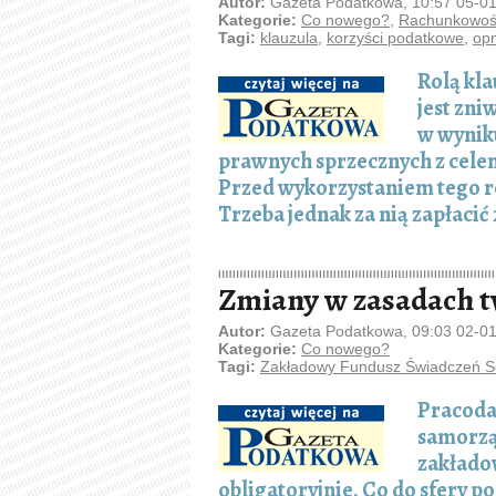
Autor:
Gazeta Podatkowa, 10:57 05-0
Kategorie:
Co nowego?
,
Rachunkowość
Tagi:
klauzula
,
korzyści podatkowe
,
opn
Rolą kl
jest zn
w wynik
prawnych sprzecznych z cel
Przed wykorzystaniem tego ro
Trzeba jednak za nią zapłacić 
Zmiany w zasadach 
Autor:
Gazeta Podatkowa, 09:03 02-0
Kategorie:
Co nowego?
Tagi:
Zakładowy Fundusz Świadczeń S
Pracoda
samorzą
zakłado
obligatoryjnie. Co do sfery p