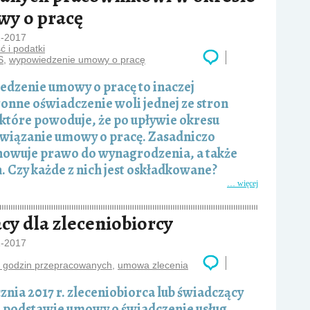
y o pracę
1-2017
 i podatki
S
,
wypowiedzenie umowy o pracę
dzenie umowy o pracę to inaczej
onne oświadczenie woli jednej ze stron
które powoduje, że po upływie okresu
wiązanie umowy o pracę. Zasadniczo
howuje prawo do wynagrodzenia, a także
. Czy każde z nich jest oskładkowane?
… więcej
cy dla zleceniobiorcy
1-2017
a godzin przepracowanych
,
umowa zlecenia
cznia 2017 r. zleceniobiorca lub świadczący
a podstawie umowy o świadczenie usług