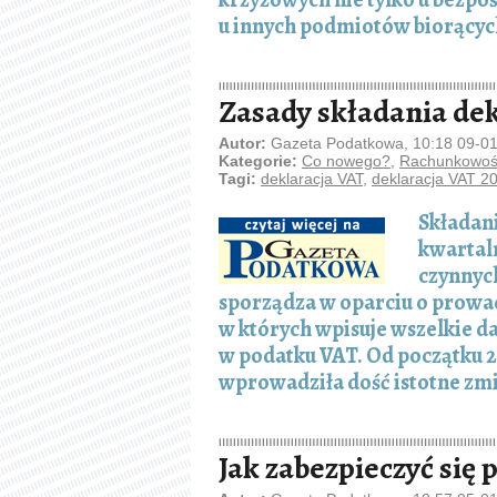
u innych podmiotów biorących
Zasady składania dekl
Autor:
Gazeta Podatkowa, 10:18 09-0
Kategorie:
Co nowego?
,
Rachunkowość
Tagi:
deklaracja VAT
,
deklaracja VAT 2
Składani
kwartal
czynnyc
sporządza w oparciu o prowa
w których wpisuje wszelkie 
w podatku VAT. Od początku 2
wprowadziła dość istotne zmi
Jak zabezpieczyć się