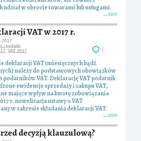
 udział w obrocie towarami lub usługami.
… więcej
aracji VAT w 2017 r.
1-2017
 i podatki
017
,
VAT 2017
e deklaracji VAT (miesięcznych bądź
nych) należy do podstawowych obowiązków
h podatników VAT. Deklarację VAT podatnik
dzone ewidencje sprzedaży i zakupu VAT,
dane mające wpływ na kwotę zobowiązania
017 r. nowelizacja ustawy o VAT
any w zakresie składania deklaracji VAT.
… więcej
 przed decyzją klauzulową?