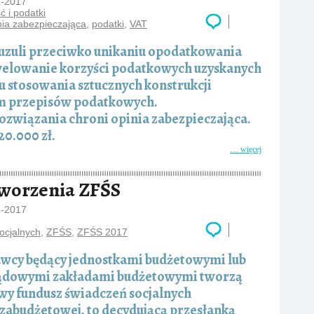
1-2017
 i podatki
ia zabezpieczająca
,
podatki
,
VAT
auzuli przeciwko unikaniu opodatkowania
iwelowanie korzyści podatkowych uzyskanych
u stosowania sztucznych konstrukcji
em przepisów podatkowych.
związania chroni opinia zabezpieczająca.
20.000 zł.
… więcej
tworzenia ZFŚS
1-2017
ocjalnych
,
ZFŚS
,
ZFŚS 2017
wcy będący jednostkami budżetowymi lub
dowymi zakładami budżetowymi tworzą
wy fundusz świadczeń socjalnych
ozabudżetowej, to decydującą przesłanką