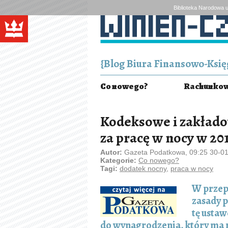
Biblioteka Narodowa u
{Blog Biura Finansowo-Księg
Co nowego?
Rachunkowo
Kodeksowe i zakład
za pracę w nocy w 201
Autor:
Gazeta Podatkowa, 09:25 30-0
Kategorie:
Co nowego?
Tagi:
dodatek nocny
,
praca w nocy
W przep
zasady p
tę usta
do wynagrodzenia, który ma 