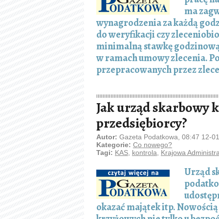
ma zagw
wynagrodzenia za każdą godz
do weryfikacji czy zleceniob
minimalną stawkę godzinową, 
w ramach umowy zlecenia. Pod
przepracowanych przez zlece
Jak urząd skarbowy k
przedsiębiorcy?
Autor:
Gazeta Podatkowa, 08:47 12-0
Kategorie:
Co nowego?
Tagi:
KAS
,
kontrola
,
Krajowa Administr
Urząd s
podatko
udostępn
okazać majątek itp. Nowością
krzyżowych nie tylko u bezpo