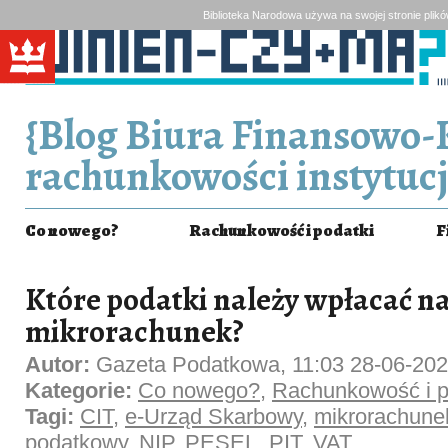
Biblioteka Narodowa używa na swojej stronie plik
{Blog Biura Finansowo-
rachunkowości instytucj
Co nowego?
Rachunkowość i podatki
F
Które podatki należy wpłacać n
mikrorachunek?
Autor:
Gazeta Podatkowa, 11:03 28-06-20
Kategorie:
Co nowego?
,
Rachunkowość i p
Tagi:
CIT
,
e-Urząd Skarbowy
,
mikrorachune
podatkowy
,
NIP
,
PESEL
,
PIT
,
VAT