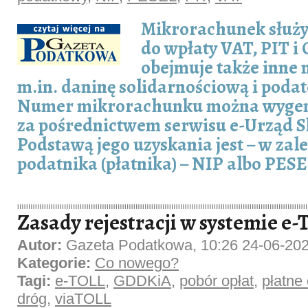
Mikrorachunek służy
do wpłaty VAT, PIT i 
obejmuje także inne 
m.in. daninę solidarnościową i poda
Numer mikrorachunku można wygen
za pośrednictwem serwisu e-Urząd 
Podstawą jego uzyskania jest – w zal
podatnika (płatnika) – NIP albo PESE
Zasady rejestracji w systemie e
Autor:
Gazeta Podatkowa, 10:26 24-06-20
Kategorie:
Co nowego?
Tagi:
e-TOLL
,
GDDKiA
,
pobór opłat
,
płatne 
dróg
,
viaTOLL