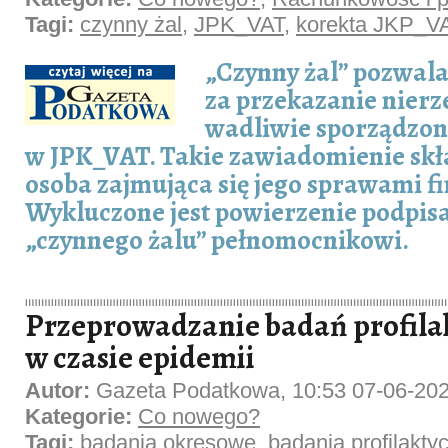
Tagi:
czynny żal
,
JPK_VAT
,
korekta JKP_V
„Czynny żal” pozwal
za przekazanie nierze
wadliwie sporządzon
w JPK_VAT. Takie zawiadomienie skł
osoba zajmująca się jego sprawami 
Wykluczone jest powierzenie podpisa
„czynnego żalu” pełnomocnikowi.
Przeprowadzanie badań profila
w czasie epidemii
Autor:
Gazeta Podatkowa, 10:53 07-06-20
Kategorie:
Co nowego?
Tagi:
badania okresowe
,
badania profilakty