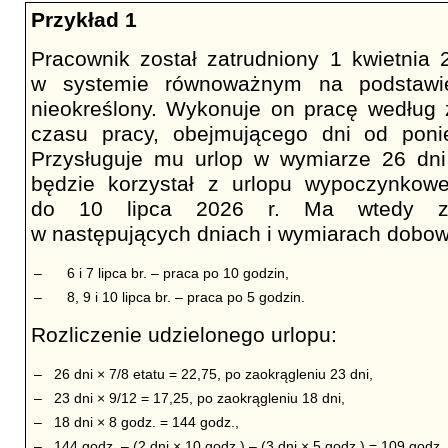
Przykład 1
Pracownik został zatrudniony 1 kwietnia 
w systemie równoważnym na podstaw
nieokreślony. Wykonuje on pracę według
czasu pracy, obejmującego dni od ponie
Przysługuje mu urlop w wymiarze 26 dni
będzie korzystał z urlopu wypoczynko
do 10 lipca 2026 r. Ma wtedy za
w następujących dniach i wymiarach dobo
–
6 i 7 lipca br. – praca po 10 godzin,
–
8, 9 i 10 lipca br. – praca po 5 godzin.
Rozliczenie udzielonego urlopu:
–
26 dni × 7/8 etatu = 22,75, po zaokrągleniu 23 dni,
–
23 dni × 9/12 = 17,25, po zaokrągleniu 18 dni,
–
18 dni × 8 godz. = 144 godz.,
–
144 godz. – (2 dni × 10 godz.) – (3 dni × 5 godz.) = 109 godz.