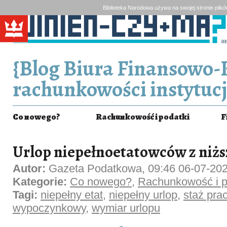
Biblioteka Narodowa używa na swojej stronie plik
{Blog Biura Finansowo-
rachunkowości instytucj
Co nowego?
Rachunkowość i podatki
F
Urlop niepełnoetatowców z niż
Autor:
Gazeta Podatkowa, 09:46 06-07-20
Kategorie:
Co nowego?
,
Rachunkowość i p
Tagi:
niepełny etat
,
niepełny urlop
,
staż pra
wypoczynkowy
,
wymiar urlopu