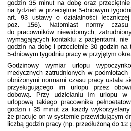
godzin 35 minut na dobę oraz przeciętni
na tydzień w przeciętnie 5-dniowym tygodni
art. 93 ustawy o działalności lecznicze
poz. 156). Natomiast normy czasu
do pracowników niewidomych, zatrudnion
wymagających kontaktu z pacjentami, nie
godzin na dobę i przeciętnie 30 godzin na 
5-dniowym tygodniu pracy w przyjętym okre
Godzinowy wymiar urlopu wypoczynk
medycznych zatrudnionych w podmiotach l
obniżonymi normami czasu pracy ustala si
przysługującego im urlopu przez obow
dobową. Przy udzielaniu im urlopu w 
urlopową takiego pracownika pełnoetato
godzin i 35 minut za każdy wykorzystany
że pracuje on w systemie przewidującym dn
liczbą godzin pracy (np. przedłużoną do 12 