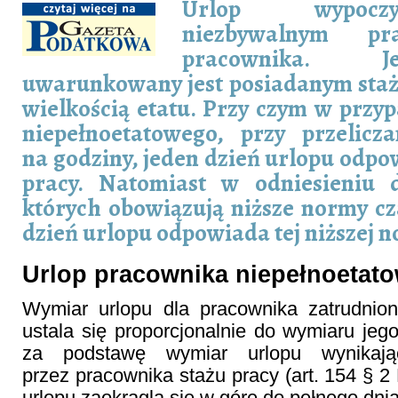
Urlop wypocz
niezbywalnym p
pracownika. 
uwarunkowany jest posiadanym staż
wielkością etatu. Przy czym w prz
niepełnoetatowego, przy przelicz
na godziny, jeden dzień urlopu odp
pracy. Natomiast w odniesieniu 
których obowiązują niższe normy cz
dzień urlopu odpowiada tej niższej n
Urlop pracownika niepełnoetat
Wymiar urlopu dla pracownika zatrudnio
ustala się proporcjonalnie do wymiaru jego
za podstawę wymiar urlopu wynikaj
przez pracownika stażu pracy (art. 154 § 2 
urlopu zaokrągla się w górę do pełnego dnia