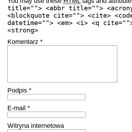
You may use these
HTML
tags and attribut
title=""> <abbr title=""> <acron
<blockquote cite=""> <cite> <cod
datetime=""> <em> <i> <q cite=""
<strong>
Komentarz
*
Podpis
*
E-mail
*
Witryna internetowa