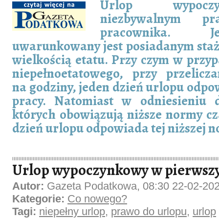
Urlop wypocz
niezbywalnym p
pracownika. 
uwarunkowany jest posiadanym staż
wielkością etatu. Przy czym w prz
niepełnoetatowego, przy przelicz
na godziny, jeden dzień urlopu odp
pracy. Natomiast w odniesieniu 
których obowiązują niższe normy cz
dzień urlopu odpowiada tej niższej n
Urlop wypoczynkowy w pierwsz
Autor:
Gazeta Podatkowa, 08:30 22-02-20
Kategorie:
Co nowego?
Tagi:
niepełny urlop
,
prawo do urlopu
,
urlop