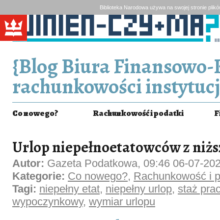
Biblioteka Narodowa używa na swojej stronie plik
{Blog Biura Finansowo-
rachunkowości instytucj
Co nowego?
Rachunkowość i podatki
F
Urlop niepełnoetatowców z niż
Autor:
Gazeta Podatkowa, 09:46 06-07-20
Kategorie:
Co nowego?
,
Rachunkowość i p
Tagi:
niepełny etat
,
niepełny urlop
,
staż pra
wypoczynkowy
,
wymiar urlopu