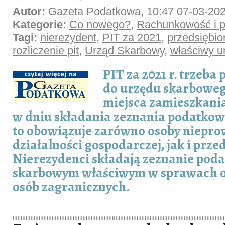
Autor:
Gazeta Podatkowa, 10:47 07-03-20
Kategorie:
Co nowego?
,
Rachunkowość i p
Tagi:
nierezydent
,
PIT za 2021
,
przedsiębio
rozliczenie pit
,
Urząd Skarbowy
,
właściwy u
PIT za 2021 r. trzeba
do urzędu skarboweg
miejsca zamieszkani
w dniu składania zeznania podatkow
to obowiązuje zarówno osoby niepr
działalności gospodarczej, jak i prze
Nierezydenci składają zeznanie pod
skarbowym właściwym w sprawach 
osób zagranicznych.