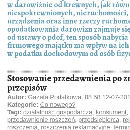
w darowiźnie od krewnych, jak równ
niespokrewnionych, nieruchomości,
urządzenia oraz inne rzeczy ruchom
opodatkowania darowizn zajmuje si
od ustawy o pdof, ten sposób nabyci
firmowego majątku ma wpływ na ich 
w podatku dochodowym od osób fizy
Stosowanie przedawnienia po z
przepisów
Autor:
Gazeta Podatkowa, 08:58 12-07-20
Kategorie:
Co nowego?
Tagi:
działalność gospodarcza
,
konsument
,
przedawnienie roszczeń
,
przedsiębiorca
,
rę
roszczenia
,
roszczenia reklamacyjne
,
termi