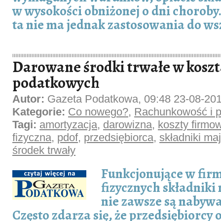
w wysokości obniżonej o dni choroby
ta nie ma jednak zastosowania do ws
Darowane środki trwałe w kosz
podatkowych
Autor:
Gazeta Podatkowa, 09:48 23-08-20
Kategorie:
Co nowego?
,
Rachunkowość i p
Tagi:
amortyzacja
,
darowizna
,
koszty firmo
fizyczna
,
pdof
,
przedsiębiorca
,
składniki ma
środek trwały
Funkcjonujące w fir
fizycznych składniki
nie zawsze są nabywa
Często zdarza się, że przedsiębiorcy