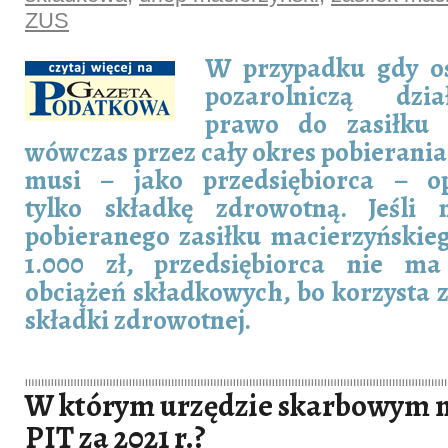
ZUS
W przypadku gdy o
pozarolniczą dzi
prawo do zasiłku m
wówczas przez cały okres pobierania
musi – jako przedsiębiorca – op
tylko składkę zdrowotną. Jeśli 
pobieranego zasiłku macierzyńskie
1.000 zł, przedsiębiorca nie m
obciążeń składkowych, bo korzysta z
składki zdrowotnej.
W którym urzędzie skarbowym n
PIT za 2021 r.?