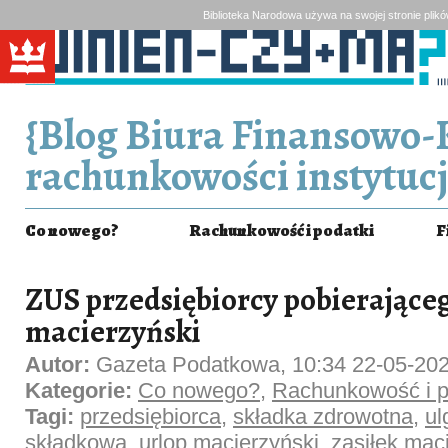
Biblioteka Narodowa używa na swojej stronie plik
{Blog Biura Finansowo-
rachunkowości instytucj
Co nowego?
Rachunkowość i podatki
F
ZUS przedsiębiorcy pobierająceg
macierzyński
Autor:
Gazeta Podatkowa, 10:34 22-05-20
Kategorie:
Co nowego?
,
Rachunkowość i p
Tagi:
przedsiębiorca
,
składka zdrowotna
,
ul
składkowa
,
urlop macierzyński
,
zasiłek mac