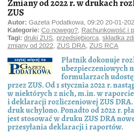
Zmiany od 2022 r. w drukach ro
ZUS
Autor:
Gazeta Podatkowa, 09:20 20-01-20
Kategorie:
Co nowego?
,
Rachunkowość i p
Tagi:
druki ZUS
,
przedsiębiorca
,
składka zd
zmiany od 2022
,
ZUS DRA
,
ZUS RCA
Płatnik dokonuje roz
ubezpieczeniowych 
formularzach udost
przez ZUS. Od 1 stycznia 2022 r. nastą
w niektórych z nich, m.in. w raporc
i deklaracji rozliczeniowej ZUS DRA. 
druk uchylono. Ponadto od 2022 r. p
jest stosować w druku ZUS DRA now
przesyłania deklaracji i raportów.