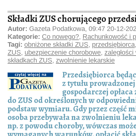
Składki ZUS chorującego przeds
Autor:
Gazeta Podatkowa, 09:47 20-12-20
Kategorie:
Co nowego?
,
Rachunkowość i p
Tagi:
obniżone składki ZUS
,
przedsiębiorca
ZUS
,
ubezpieczenie chorobowe
,
zaległości
składkach ZUS
,
zwolnienie lekarskie
Przedsiębiorca będąc
z tytułu prowadzonej
gospodarczej opłaca z
do ZUS od określonych w odpowiedn
podstaw wymiaru. Gdy przez część mi
osoba przebywała na zwolnieniu lek
np. z powodu choroby, wówczas może,
wymaganych warunków, opłacić skła