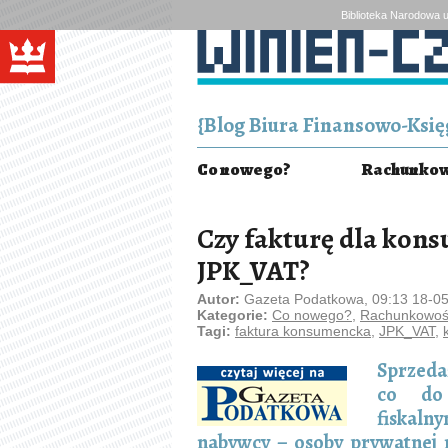
Biblioteka Narodowa u
{Blog Biura Finansowo-Księg
Co nowego?
Rachunkowo
Czy fakturę dla kon
JPK_VAT?
Autor:
Gazeta Podatkowa, 09:13 18-0
Kategorie:
Co nowego?
,
Rachunkowość
Tagi:
faktura konsumencka
,
JPK_VAT
,
Sprzed
co do
fiskal
nabywcy – osoby prywatnej