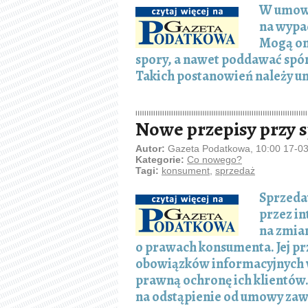
W umowa
na wypa
Mogą one
spory, a nawet poddawać spó
Takich postanowień należy 
Nowe przepisy przy 
Autor:
Gazeta Podatkowa, 10:00 17-0
Kategorie:
Co nowego?
Tagi:
konsument
,
sprzedaż
Sprzedaw
przez in
na zmian
o prawach konsumenta. Jej pr
obowiązków informacyjnych
prawną ochronę ich klientów
na odstąpienie od umowy zawi