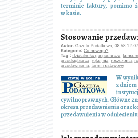
terminie faktury, pomimo ż
w kasie.
Stosowanie przedawn
Autor:
Gazeta Podatkowa, 08:58 12-0
Kategorie:
Co nowego?
Tagi:
działalność gospodarcza
,
konsum
przedsiębiorca
,
rękojmia
,
roszczenia
,
r
przedawnienia
,
termin ustawowy
W wynik
z dniem 
instytuc
cywilnoprawnych. Główne zm
okresu przedawnienia oraz k
przedawnienia w odniesieni