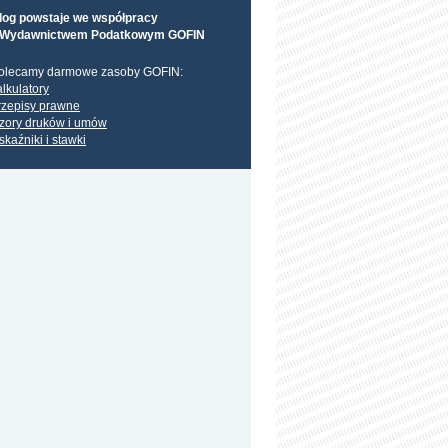
log powstaje we współpracy
 Wydawnictwem Podatkowym GOFIN
olecamy darmowe zasoby GOFIN:
alkulatory
rzepisy prawne
zory druków i umów
skaźniki i stawki