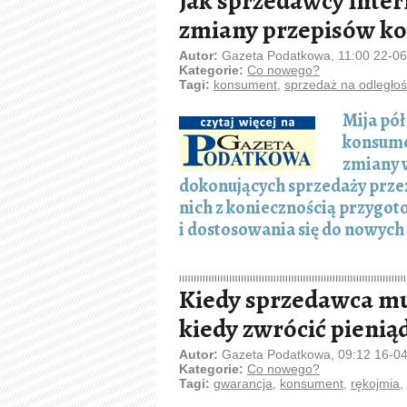
Jak sprzedawcy inter
zmiany przepisów k
Autor:
Gazeta Podatkowa, 11:00 22-0
Kategorie:
Co nowego?
Tagi:
konsument
,
sprzedaż na odległo
Mija pó
konsume
zmiany 
dokonujących sprzedaży przez
nich z koniecznością przyg
i dostosowania się do nowych
Kiedy sprzedawca mu
kiedy zwrócić pienią
Autor:
Gazeta Podatkowa, 09:12 16-0
Kategorie:
Co nowego?
Tagi:
gwarancja
,
konsument
,
rękojmia
,