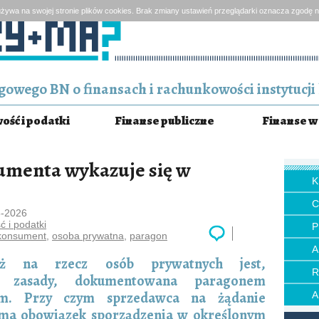
żywa na swojej stronie plików cookies. Brak zmiany ustawień przeglądarki oznacza zgodę n
owego BN o finansach i rachunkowości instytucji 
ść i podatki
Finanse publiczne
Finanse w 
sumenta wykazuje się w
5-2026
 i podatki
P
konsument
,
osoba prywatna
,
paragon
aż na rzecz osób prywatnych jest,
 zasady, dokumentowana paragonem
nym. Przy czym sprzedawca na żądanie
 ma obowiązek sporządzenia w określonym