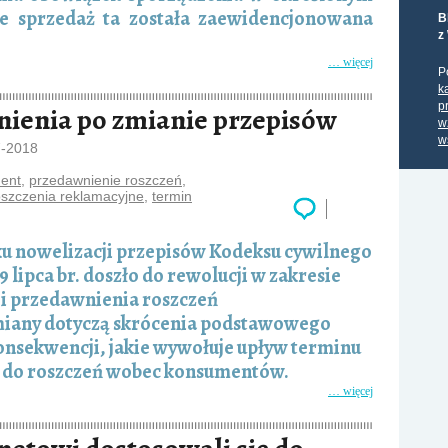
e sprzedaż ta została zaewidencjonowana
B
z
… więcej
P
k
p
ienia po zmianie przepisów
w
w
7-2018
ent
,
przedawnienie roszczeń
,
oszczenia reklamacyjne
,
termin
u nowelizacji przepisów Kodeksu cywilnego
9 lipca br. doszło do rewolucji w zakresie
ji przedawnienia roszczeń
iany dotyczą skrócenia podstawowego
onsekwencji, jakie wywołuje upływ terminu
u do roszczeń wobec konsumentów.
… więcej