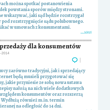
ch można spotkać postanowienia
dek powstania sporów między stronami.
 wskazywać, jaki sąd będzie rozstrzygał
r pod rozstrzygnięcie sądu polubownego.
unikać w umowach z konsumentami.
… więcej
sprzedaży dla konsumentów
3-2014
cy zarówno tradycyjni, jak i sprzedający
ternet będą musieli przygotować się
y, jakie przyniesie ze sobą nowa ustawa
zepisy nałożą na nich wiele dodatkowych
 względem konsumentów oraz rozszerzą
. Wydłużą również m.in. termin
eranej na odległość do 14 dni.