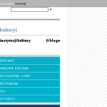
a ich użycie.
[zamknij]
szukaj
kultury}
instytucji kultury
O blogu
KONTAKT
CHMURA TAGÓW
RZYDATNE LINKI
ARCHIWUM
RSS
AUTORZY