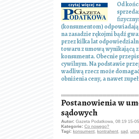
Od końc
sprzeda
fizyczn
(konsumentom) odpowiadają w
na zasadzie rękojmi bądź gwa
przez kilka lat odpowiedzial
towaru z umową wynikającą z
konsumenta. Obecnie przepisy
cywilnym. Na podstawie prze
wadliwą rzecz może domagać 
obniżenia ceny, a nawet zupe
Postanowienia w um
sądowych
Autor:
Gazeta Podatkowa, 08:19 15-0
Kategorie:
Co nowego?
Tagi:
konsument
,
kontrahent
,
sąd
,
umo