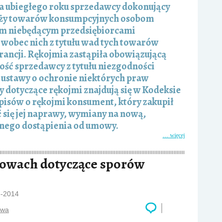
a ubiegłego roku sprzedawcy dokonujący
ży towarów konsumpcyjnych osobom
ym niebędącym przedsiębiorcami
obec nich z tytułu wad tych towarów
rancji. Rękojmia zastąpiła obowiązującą
ność sprzedawcy z tytułu niezgodności
 ustawy o ochronie niektórych praw
 dotyczące rękojmi znajdują się w Kodeksie
pisów o rękojmi konsument, który zakupił
się jej naprawy, wymiany na nową,
łnego dostąpienia od umowy.
… więcej
owach dotyczące sporów
5-2014
wa