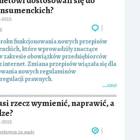
netowi dostosowali się do
onsumenckich?
6-2015
ść
ł roku funkcjonowania nowych przepisów
nckich, które wprowadziły znaczące
w zakresie obowiązków przedsiębiorców
 internet. Zmiana przepisów wiązała się dla
otowania nowych regulaminów
 regulacji prawnych.
… więcej
si rzecz wymienić, naprawić, a
dze?
4-2015
28
rękojmia za wady