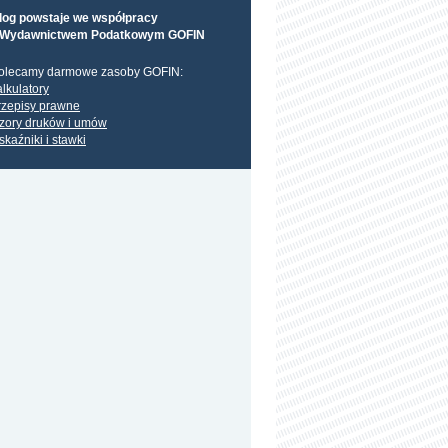
log powstaje we współpracy
 Wydawnictwem Podatkowym GOFIN
olecamy darmowe zasoby GOFIN:
alkulatory
rzepisy prawne
zory druków i umów
skaźniki i stawki