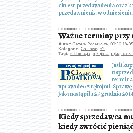
okresu przedawnienia oraz k
przedawnienia w odniesieni
Ważne terminy przy 
Autor:
Gazeta Podatkowa, 09:36 18-0
Kategorie:
Co nowego?
Tagi:
reklamacja
,
rękojmia
,
rękojmia z
Jeśli k
u sprze
termina
uprawnień z rękojmi. Sprawę
jaka nastąpiła 25 grudnia 2014
Kiedy sprzedawca mu
kiedy zwrócić pienią