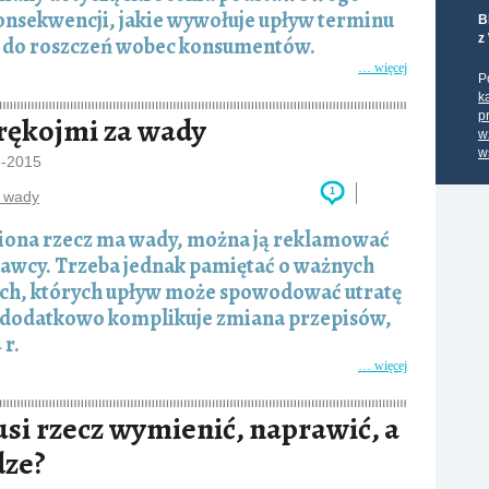
onsekwencji, jakie wywołuje upływ terminu
B
z
u do roszczeń wobec konsumentów.
… więcej
P
k
p
rękojmi za wady
w
w
5-2015
1
a wady
upiona rzecz ma wady, można ją reklamować
dawcy. Trzeba jednak pamiętać o ważnych
ch, których upływ może spowodować utratę
 dodatkowo komplikuje zmiana przepisów,
 r.
… więcej
si rzecz wymienić, naprawić, a
dze?