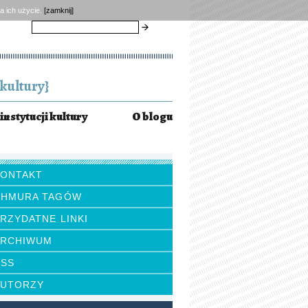
a ich użycie.
[zamknij]
szukaj
kultury}
instytucji kultury
O blogu
KONTAKT
CHMURA TAGÓW
RZYDATNE LINKI
ARCHIWUM
RSS
AUTORZY