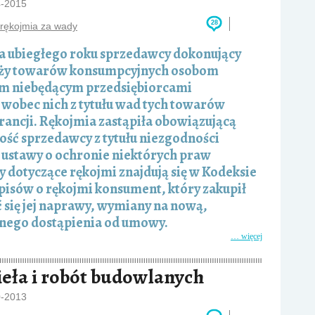
4-2015
28
rękojmia za wady
a ubiegłego roku sprzedawcy dokonujący
ży towarów konsumpcyjnych osobom
ym niebędącym przedsiębiorcami
obec nich z tytułu wad tych towarów
rancji. Rękojmia zastąpiła obowiązującą
ność sprzedawcy z tytułu niezgodności
 ustawy o ochronie niektórych praw
 dotyczące rękojmi znajdują się w Kodeksie
pisów o rękojmi konsument, który zakupił
się jej naprawy, wymiany na nową,
łnego dostąpienia od umowy.
… więcej
ieła i robót budowlanych
0-2013