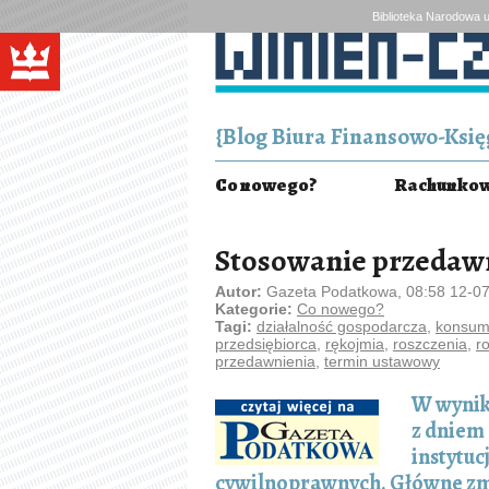
Biblioteka Narodowa u
{Blog Biura Finansowo-Księg
Co nowego?
Rachunkowo
Stosowanie przedawn
Autor:
Gazeta Podatkowa, 08:58 12-0
Kategorie:
Co nowego?
Tagi:
działalność gospodarcza
,
konsum
przedsiębiorca
,
rękojmia
,
roszczenia
,
r
przedawnienia
,
termin ustawowy
W wynik
z dniem 
instytuc
cywilnoprawnych. Główne zm