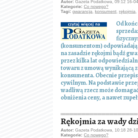
Autor:
Gazeta Podatkowa, 09:12 16-0
Kategorie:
Co nowego?
Tagi:
gwarancja
,
konsument
,
rękojmia
,
Od końc
sprzeda
fizyczn
(konsumentom) odpowiadają w
na zasadzie rękojmi bądź gwa
przez kilka lat odpowiedzial
towaru z umową wynikającą z
konsumenta. Obecnie przepisy
cywilnym. Na podstawie prze
wadliwą rzecz może domagać 
obniżenia ceny, a nawet zupe
Rękojmia za wady dz
Autor:
Gazeta Podatkowa, 10:18 28-1
Kategorie:
Co nowego?