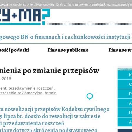
żywa na swojej stronie plików cookies. Brak zmiany ustawień przeglądarki oznacza zgodę n
owego BN o finansach i rachunkowości instytucji 
ść i podatki
Finanse publiczne
Finanse w 
ienia po zmianie przepisów
7-2018
ent
,
przedawnienie roszczeń
,
oszczenia reklamacyjne
,
termin
P
u nowelizacji przepisów Kodeksu cywilnego
9 lipca br. doszło do rewolucji w zakresie
ji przedawnienia roszczeń
iany dotyczą skrócenia podstawowego