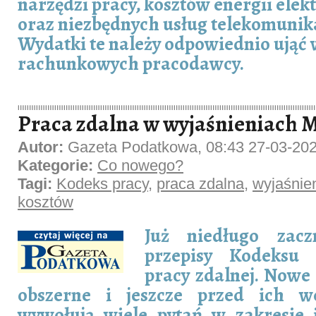
narzędzi pracy, kosztów energii elek
oraz niezbędnych usług telekomunik
Wydatki te należy odpowiednio ująć 
rachunkowych pracodawcy.
Praca zdalna w wyjaśnieniach 
Autor:
Gazeta Podatkowa, 08:43 27-03-20
Kategorie:
Co nowego?
Tagi:
Kodeks pracy
,
praca zdalna
,
wyjaśnie
kosztów
Już niedługo zac
przepisy Kodeksu 
pracy zdalnej. Nowe 
obszerne i jeszcze przed ich w
wywołują wiele pytań w zakresie 