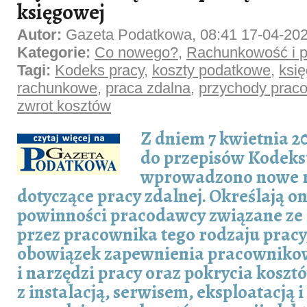
księgowej
Autor:
Gazeta Podatkowa, 08:41 17-04-20
Kategorie:
Co nowego?
,
Rachunkowość i p
Tagi:
Kodeks pracy
,
koszty podatkowe
,
księ
rachunkowe
,
praca zdalna
,
przychody prac
zwrot kosztów
Z dniem 7 kwietnia 20
do przepisów Kodeks
wprowadzono nowe r
dotyczące pracy zdalnej. Określają o
powinności pracodawcy związane ze
przez pracownika tego rodzaju pracy
obowiązek zapewnienia pracowniko
i narzędzi pracy oraz pokrycia kosz
z instalacją, serwisem, eksploatacją 