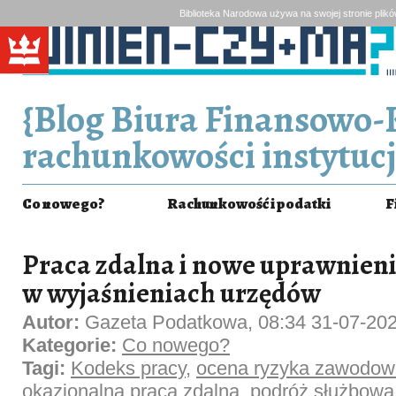
Biblioteka Narodowa używa na swojej stronie plik
{Blog Biura Finansowo-
rachunkowości instytucj
Co nowego?
Rachunkowość i podatki
F
Praca zdalna i nowe uprawnienia
w wyjaśnieniach urzędów
Autor:
Gazeta Podatkowa, 08:34 31-07-20
Kategorie:
Co nowego?
Tagi:
Kodeks pracy
,
ocena ryzyka zawodo
okazjonalna praca zdalna
,
podróż służbowa