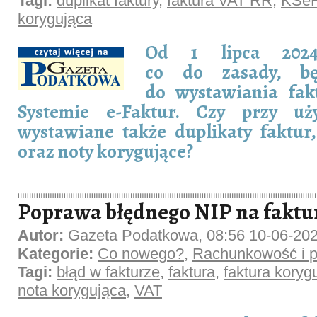
Tagi:
duplikat faktury
,
faktura VAT RR
,
KSe
korygująca
Od 1 lipca 2024
co do zasady, bę
do wystawiania fa
Systemie e-Faktur. Czy przy u
wystawiane także duplikaty faktur
oraz noty korygujące?
Poprawa błędnego NIP na faktu
Autor:
Gazeta Podatkowa, 08:56 10-06-20
Kategorie:
Co nowego?
,
Rachunkowość i p
Tagi:
błąd w fakturze
,
faktura
,
faktura koryg
nota korygująca
,
VAT