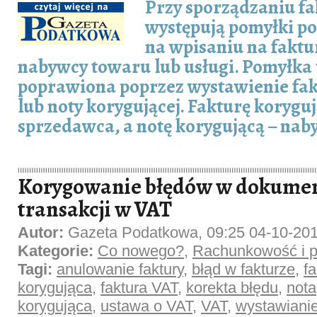
Przy sporządzaniu fa
występują pomyłki po
na wpisaniu na faktu
nabywcy towaru lub usługi. Pomyłka 
poprawiona poprzez wystawienie fak
lub noty korygującej. Fakturę korygu
sprzedawca, a notę korygującą – nab
Korygowanie błędów w dokume
transakcji w VAT
Autor:
Gazeta Podatkowa, 09:25 04-10-20
Kategorie:
Co nowego?
,
Rachunkowość i p
Tagi:
anulowanie faktury
,
błąd w fakturze
,
fa
korygująca
,
faktura VAT
,
korekta błędu
,
nota
korygująca
,
ustawa o VAT
,
VAT
,
wystawianie