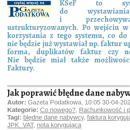
KSeF to syst
do wystawiania
i przechowyw
ustrukturyzowanych. Po wejściu w
korzystania z tego systemu, co do
nie będzie już wystawiał np. faktur 
forma, duplikatów faktur czy no
Nie będzie miał także możliwośc
Faktury.
Jak poprawić błędne dane nabyw
Autor:
Gazeta Podatkowa, 10:05 30-04-20
Kategorie:
Co nowego?
,
Rachunkowość i p
Tagi:
błędne dane nabywcy
,
faktura koryguj
JPK_VAT
,
nota korygująca