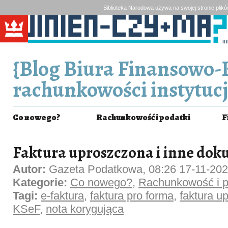
Biblioteka Narodowa używa na swojej stronie plik
{Blog Biura Finansowo-
rachunkowości instytucj
Co nowego?
Rachunkowość i podatki
F
Faktura uproszczona i inne dok
Autor:
Gazeta Podatkowa, 08:26 17-11-20
Kategorie:
Co nowego?
,
Rachunkowość i p
Tagi:
e-faktura
,
faktura pro forma
,
faktura u
KSeF
,
nota korygująca