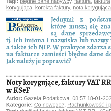
Tagi:
błędne dane nabywcy
,
faktura
,
faktura
korygująca
,
korekta faktury
,
nota korygująca
Jednymi z podsta
które muszą się zna
są dane sprzedawc
tj. ich imiona i nazwiska lub nazwy
a także ich NIP. W praktyce zdarza 
na fakturze zamieści błędne dane d
Jak należy je poprawić?
Noty korygujące, faktury VAT RR 
w KSeF
Autor:
Gazeta Podatkowa, 08:57 18-01-20
Kategorie:
Co nowego?
,
Rachunkowość i p