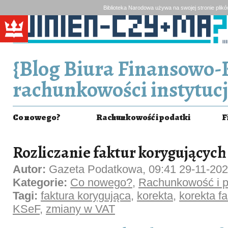
Biblioteka Narodowa używa na swojej stronie plik
{Blog Biura Finansowo-
rachunkowości instytucj
Co nowego?
Rachunkowość i podatki
F
Rozliczanie faktur korygującyc
Autor:
Gazeta Podatkowa, 09:41 29-11-20
Kategorie:
Co nowego?
,
Rachunkowość i p
Tagi:
faktura korygująca
,
korekta
,
korekta fa
KSeF
,
zmiany w VAT