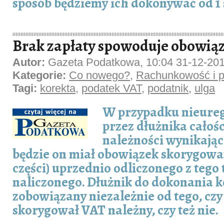
sposób będziemy ich dokonywać od 1 s
Brak zapłaty spowoduje obowiąz
Autor:
Gazeta Podatkowa, 10:04 31-12-20
Kategorie:
Co nowego?
,
Rachunkowość i p
Tagi:
korekta
,
podatek VAT
,
podatnik
,
ulga
W przypadku nieure
przez dłużnika całości
należności wynikające
będzie on miał obowiązek skorygowan
części) uprzednio odliczonego z tego
naliczonego. Dłużnik do dokonania k
zobowiązany niezależnie od tego, czy
skorygował VAT należny, czy też nie.