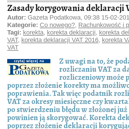
Zasady korygowania deklaracji V
Autor:
Gazeta Podatkowa, 09:38 15-02-20
Kategorie:
Co nowego?
,
Rachunkowość i p
Tagi:
korekta
,
korekta deklaracji
,
korekta dek
VAT
,
korekta deklaracji VAT 2016
,
korekta 
VAT
Z uwagi na to, że pod
rozliczaniu VAT za d
rozliczeniowy może p
poprzez złożenie korekty ma możliwo
poprawienia. Tak więc podatnik rozl
VAT za okresy miesięczne czy kwarta
po stwierdzeniu błędu w złożonej już
powinien ją skorygować. Korekta dek
poprzez złożenie deklaracji korygując