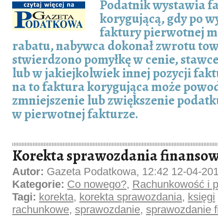
Podatnik wystawia f
korygującą, gdy po w
faktury pierwotnej m
rabatu, nabywca dokonał zwrotu to
stwierdzono pomyłkę w cenie, stawc
lub w jakiejkolwiek innej pozycji fak
na to faktura korygująca może pow
zmniejszenie lub zwiększenie podat
w pierwotnej fakturze.
Korekta sprawozdania finansowe
Autor:
Gazeta Podatkowa, 12:42 12-04-20
Kategorie:
Co nowego?
,
Rachunkowość i p
Tagi:
korekta
,
korekta sprawozdania
,
księgi
rachunkowe
,
sprawozdanie
,
sprawozdanie 