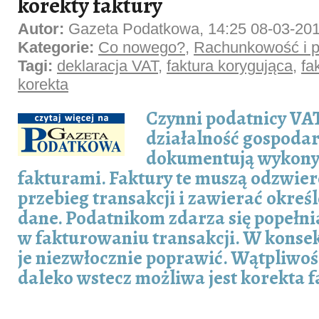
korekty faktury
Autor:
Gazeta Podatkowa, 14:25 08-03-20
Kategorie:
Co nowego?
,
Rachunkowość i p
Tagi:
deklaracja VAT
,
faktura korygująca
,
fa
korekta
Czynni podatnicy VA
działalność gospodar
dokumentują wykony
fakturami. Faktury te muszą odzwier
przebieg transakcji i zawierać okreś
dane. Podatnikom zdarza się popełni
w fakturowaniu transakcji. W konse
je niezwłocznie poprawić. Wątpliwośc
daleko wstecz możliwa jest korekta f