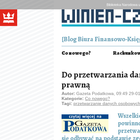
Biblioteka Narodowa u
{Blog Biura Finansowo-Księg
Co nowego?
Rachunkowo
Do przetwarzania da
prawną
Autor:
Gazeta Podatkowa, 09:49 29-0
Kategorie:
Co nowego?
Tagi:
przetwarzanie danych osobowyc
Wszelk
powinn
przetwa
się odbywać na podstawie zgo