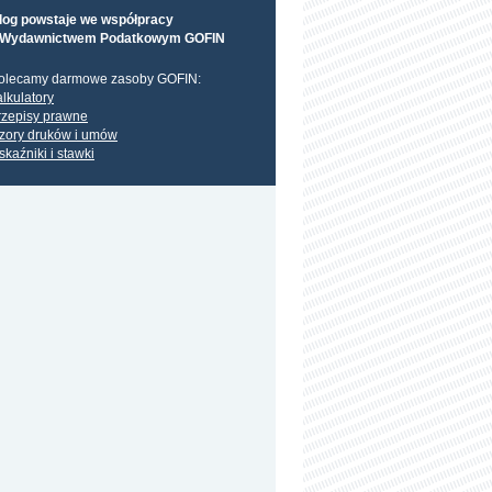
log powstaje we współpracy
 Wydawnictwem Podatkowym GOFIN
olecamy darmowe zasoby GOFIN:
alkulatory
rzepisy prawne
zory druków i umów
skaźniki i stawki