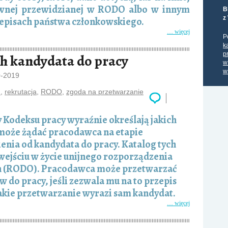
awnej przewidzianej w RODO albo w innym
B
z
zepisach państwa członkowskiego.
… więcej
P
k
p
h kandydata do pracy
w
w
0-2019
h
,
rekrutacja
,
RODO
,
zgoda na przetwarzanie
 Kodeksu pracy wyraźnie określają jakich
może żądać pracodawca na etapie
enia od kandydata do pracy. Katalog tych
wejściu w życie unijnego rozporządzenia
h (RODO). Pracodawca może przetwarzać
 do pracy, jeśli zezwala mu na to przepis
takie przetwarzanie wyrazi sam kandydat.
… więcej