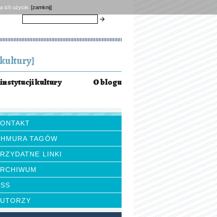
a ich użycie.
[zamknij]
szukaj
kultury}
instytucji kultury
O blogu
KONTAKT
CHMURA TAGÓW
RZYDATNE LINKI
ARCHIWUM
RSS
AUTORZY