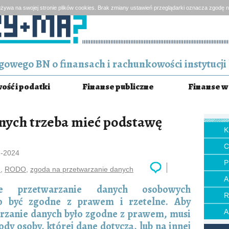
żywa na swojej stronie plików cookies. Brak zmiany ustawień przeglądarki oznacza zgodę n
owego BN o finansach i rachunkowości instytucji 
ść i podatki
Finanse publiczne
Finanse w 
nych trzeba mieć podstawę
1-2024
P
h
,
RODO
,
zgoda na przetwarzanie danych
ie przetwarzanie danych osobowych
o być zgodne z prawem i rzetelne. Aby
rzanie danych było zgodne z prawem, musi
dy osoby, której dane dotyczą, lub na innej