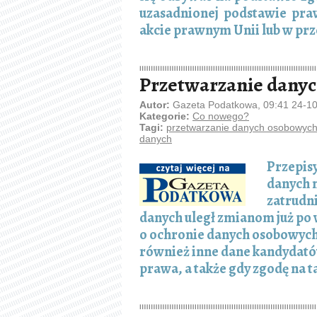
uzasadnionej podstawie pr
akcie prawnym Unii lub w pr
Przetwarzanie danyc
Autor:
Gazeta Podatkowa, 09:41 24-1
Kategorie:
Co nowego?
Tagi:
przetwarzanie danych osobowyc
danych
Przepisy
danych 
zatrudni
danych uległ zmianom już po 
o ochronie danych osobowyc
również inne dane kandydatów
prawa, a także gdy zgodę na 