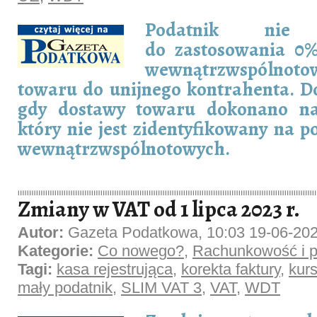
Podatnik ni
do zastosowania 0%
wewnątrzwspólno
towaru do unijnego kontrahenta. Dot
gdy dostawy towaru dokonano na
który nie jest zidentyfikowany na p
wewnątrzwspólnotowych.
Zmiany w VAT od 1 lipca 2023 r.
Autor:
Gazeta Podatkowa, 10:03 19-06-20
Kategorie:
Co nowego?
,
Rachunkowość i p
Tagi:
kasa rejestrująca
,
korekta faktury
,
kurs
mały podatnik
,
SLIM VAT 3
,
VAT
,
WDT