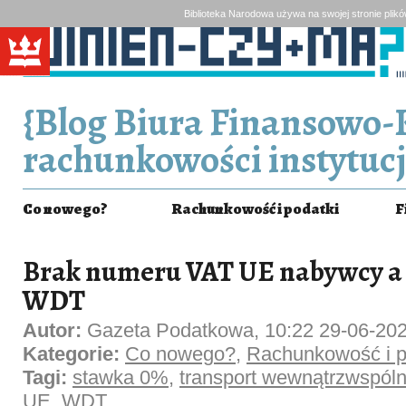
Biblioteka Narodowa używa na swojej stronie plik
{Blog Biura Finansowo-
rachunkowości instytucj
Co nowego?
Rachunkowość i podatki
F
Brak numeru VAT UE nabywcy a 
WDT
Autor:
Gazeta Podatkowa, 10:22 29-06-20
Kategorie:
Co nowego?
,
Rachunkowość i p
Tagi:
stawka 0%
,
transport wewnątrzwspól
UE
,
WDT