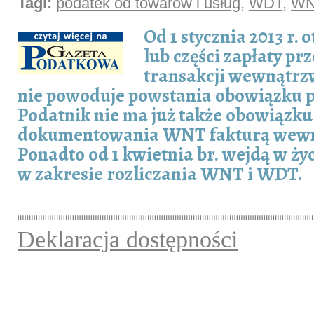
Tagi:
podatek od towarów i usług
,
WDT
,
W
Od 1 stycznia 2013 r. 
lub części zapłaty p
transakcji wewnątr
nie powoduje powstania obowiązku 
Podatnik nie ma już także obowiązku
dokumentowania WNT fakturą wewn
Ponadto od 1 kwietnia br. wejdą w ży
w zakresie rozliczania WNT i WDT.
Deklaracja dostępności