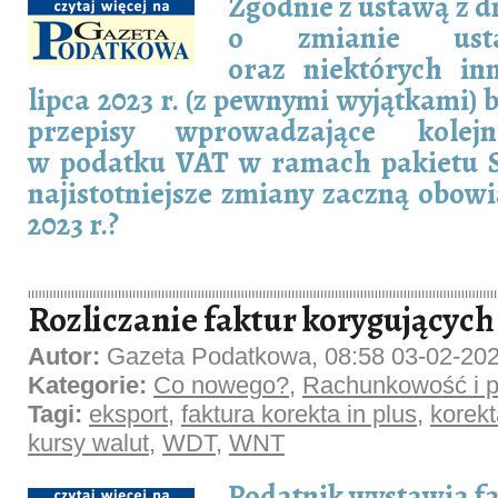
Zgodnie z ustawą z dn
o zmianie us
oraz niektórych in
lipca 2023 r. (z pewnymi wyjątkami)
przepisy wprowadzające kolejn
w podatku VAT w ramach pakietu S
najistotniejsze zmiany zaczną obowi
2023 r.?
Rozliczanie faktur korygujących 
Autor:
Gazeta Podatkowa, 08:58 03-02-20
Kategorie:
Co nowego?
,
Rachunkowość i p
Tagi:
eksport
,
faktura korekta in plus
,
korekt
kursy walut
,
WDT
,
WNT
Podatnik wystawia f