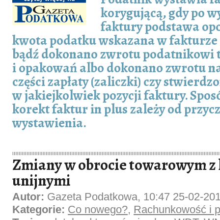
korygującą, gdy po w
faktury podstawa op
kwota podatku wskazana w fakturze 
bądź dokonano zwrotu podatnikowi
i opakowań albo dokonano zwrotu na
części zapłaty (zaliczki) czy stwierd
w jakiejkolwiek pozycji faktury. Spos
korekt faktur in plus zależy od przyc
wystawienia.
Zmiany w obrocie towarowym z
unijnymi
Autor:
Gazeta Podatkowa, 10:47 25-02-20
Kategorie:
Co nowego?
,
Rachunkowość i p