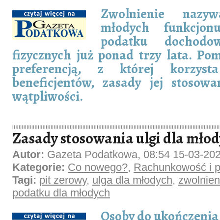
Zwolnienie nazy
młodych funkcjon
podatku dochod
fizycznych już ponad trzy lata. Pom
preferencją, z której korzyst
beneficjentów, zasady jej stosow
wątpliwości.
Zasady stosowania ulgi dla mło
Autor:
Gazeta Podatkowa, 08:54 15-03-20
Kategorie:
Co nowego?
,
Rachunkowość i p
Tagi:
pit zerowy
,
ulga dla młodych
,
zwolnien
podatku dla młodych
Osoby do ukończenia 