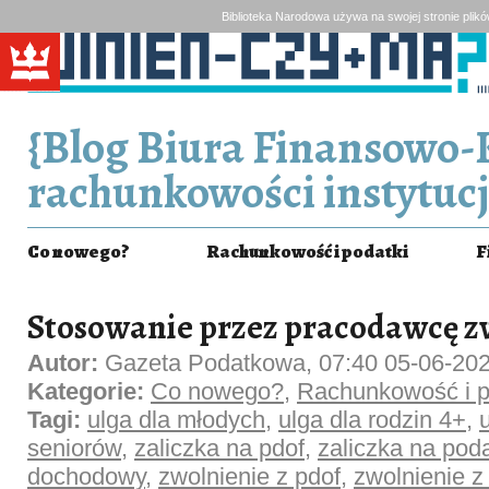
Biblioteka Narodowa używa na swojej stronie plik
{Blog Biura Finansowo-
rachunkowości instytucj
Co nowego?
Rachunkowość i podatki
F
Stosowanie przez pracodawcę z
Autor:
Gazeta Podatkowa, 07:40 05-06-20
Kategorie:
Co nowego?
,
Rachunkowość i p
Tagi:
ulga dla młodych
,
ulga dla rodzin 4+
,
seniorów
,
zaliczka na pdof
,
zaliczka na pod
dochodowy
,
zwolnienie z pdof
,
zwolnienie z