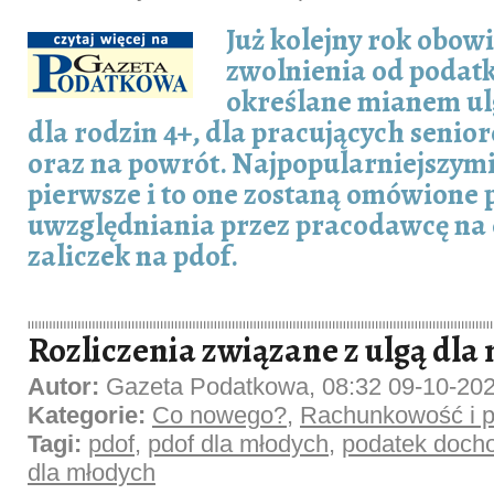
Już kolejny rok obowi
zwolnienia od poda
określane mianem ulg
dla rodzin 4+, dla pracujących senio
oraz na powrót. Najpopularniejszymi 
pierwsze i to one zostaną omówione
uwzględniania przez pracodawcę na 
zaliczek na pdof.
Rozliczenia związane z ulgą dla
Autor:
Gazeta Podatkowa, 08:32 09-10-20
Kategorie:
Co nowego?
,
Rachunkowość i p
Tagi:
pdof
,
pdof dla młodych
,
podatek doch
dla młodych