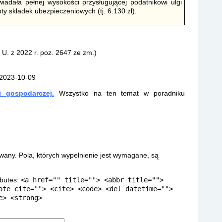
adała pełnej wysokości przysługującej podatnikowi ulgi
ty składek ubezpieczeniowych (tj. 6.130 zł).
 U. z 2022 r. poz. 2647 ze zm.)
 2023-10-09
i gospodarczej.
Wszystko na ten temat w poradniku
owany.
Pola, których wypełnienie jest wymagane, są
ibutes:
<a href="" title=""> <abbr title="">
ote cite=""> <cite> <code> <del datetime="">
e> <strong>