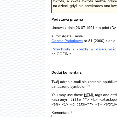
zwrotu, a kwota zwrotu będzie odpowi
na dzieci, gdyż nie przekracza ona kwo
Podstawa prawna
Ustawa z dnia 26.07.1991 r. o pdof (Dz.
autor: Agata Cieśla
Gazeta Podatkowa
nr 81 (2060) z dnia
Przychody i koszty w działalnośc
na GOFIN.pl
Dodaj komentarz
Twój adres e-mail nie zostanie opublik
oznaczone symbolem
*
You may use these
HTML
tags and attr
<acronym title=""> <b> <blockqu
<em> <i> <q cite=""> <s> <strik
Komentarz
*