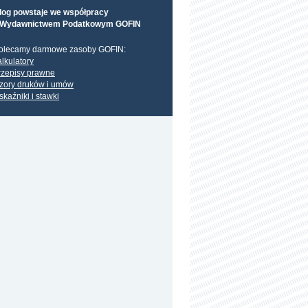
log powstaje we współpracy
 Wydawnictwem Podatkowym GOFIN
olecamy darmowe zasoby GOFIN:
alkulatory
rzepisy prawne
zory druków i umów
skaźniki i stawki