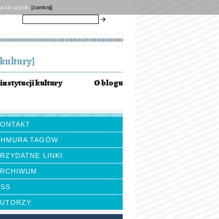
a ich użycie.
[zamknij]
szukaj
kultury}
instytucji kultury
O blogu
KONTAKT
CHMURA TAGÓW
RZYDATNE LINKI
ARCHIWUM
RSS
AUTORZY