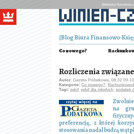
Biblioteka Narodowa u
{Blog Biura Finansowo-Księg
Co nowego?
Rachunkowo
Rozliczenia związane
Autor:
Gazeta Podatkowa, 08:32 09-1
Kategorie:
Co nowego?
,
Rachunkowość
Tagi:
pdof
,
pdof dla młodych
,
podatek 
Zwolnie
na gru
fizyczny
preferencją, z której korzy
stosowania nadal budzą wątpl