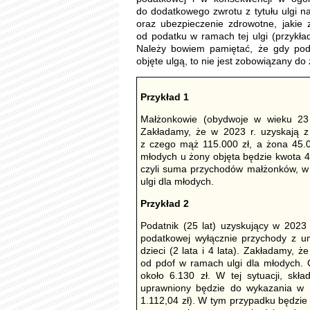
do dodatkowego zwrotu z tytułu ulgi n
oraz ubezpieczenie zdrowotne, jakie
od podatku w ramach tej ulgi (przykła
Należy bowiem pamiętać, że gdy pod
objęte ulgą, to nie jest zobowiązany do
Przykład 1
Małżonkowie (obydwoje w wieku 23 
Zakładamy, że w 2023 r. uzyskają z 
z czego mąż 115.000 zł, a żona 45.00
młodych u żony objęta będzie kwota 45.
czyli suma przychodów małżonków, w w
ulgi dla młodych.
Przykład 2
Podatnik (25 lat) uzyskujący w 2023
podatkowej wyłącznie przychody z u
dzieci (2 lata i 4 lata). Zakładamy, 
od pdof w ramach ulgi dla młodych. 
około 6.130 zł. W tej sytuacji, skł
uprawniony będzie do wykazania w n
1.112,04 zł). W tym przypadku będzi