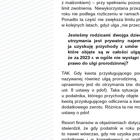
z małżonkiem) – przy spełnianiu pozos
limit zwolnienia. Niewykorzystana prz
roku nie podlega rozliczeniu w ramach
Ponadto ta część nie zwiększa limitu 
w kolejnych latach, gdyż ulga „nie prze
Jesteśmy rodzicami dwojga dzie
utrzymania jest prywatny naje
ja uzyskuję przychody z umów 
które objęte są w całości ulg
że za 2023 r. w ogóle nie wystąp
prawo do ulgi prorodzinnej?
TAK. Gdy kwota przysługującego pod
nazywanej również ulgą prorodzinną, 
uprawniony jest do otrzymania tzw. do
ust. 8 ustawy o pdof). Taka sytuacj
u podatnika, którego przychody objęte
kwotą przysługującego odliczenia a kw
dodatkowego zwrotu. Różnica ta nie moż
ustawy o pdof.
Resort finansów w objaśnieniach dotyc
stwierdził, że gdy podatnik w roku 
to nawet wówczas, gdy nie uzyska po
podatkowej i w konsekwencji w ogó