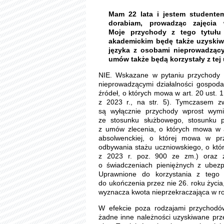
Mam 22 lata i jestem studente
dorabiam, prowadząc zajęcia
Moje przychody z tego tytułu
akademickim będę także uzyskiw
języka z osobami nieprowadzący
umów także będą korzystały z tej 
NIE. Wskazane w pytaniu przychody 
nieprowadzącymi działalności gospoda
źródeł, o których mowa w art. 20 ust. 
z 2023 r., na str. 5). Tymczasem z
są wyłącznie przychody wprost wymi
ze stosunku służbowego, stosunku pr
z umów zlecenia, o których mowa w ar
absolwenckiej, o której mowa w prz
odbywania stażu uczniowskiego, o kt
z 2023 r. poz. 900 ze zm.) oraz 
o świadczeniach pieniężnych z ubezp
Uprawnione do korzystania z tego
do ukończenia przez nie 26. roku życi
wyznacza kwota nieprzekraczająca w r
W efekcie poza rodzajami przychod
żadne inne należności uzyskiwane prze