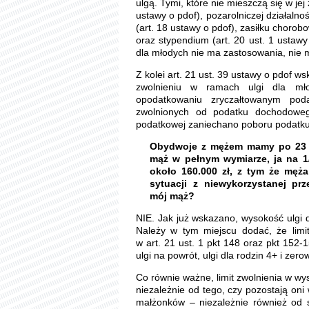
ulgą. Tymi, które nie mieszczą się w jej
ustawy o pdof), pozarolniczej działalno
(art. 18 ustawy o pdof), zasiłku choro
oraz stypendium (art. 20 ust. 1 ustawy
dla młodych nie ma zastosowania, nie 
Z kolei art. 21 ust. 39 ustawy o pdof w
zwolnieniu w ramach ulgi dla mło
opodatkowaniu zryczałtowanym pod
zwolnionych od podatku dochodoweg
podatkowej zaniechano poboru podatku
Obydwoje z mężem mamy po 23 la
mąż w pełnym wymiarze, ja na 1
około 160.000 zł, z tym że męża
sytuacji z niewykorzystanej pr
mój mąż?
NIE. Jak już wskazano, wysokość ulgi dl
Należy w tym miejscu dodać, że limi
w art. 21 ust. 1 pkt 148 oraz pkt 152-1
ulgi na powrót, ulgi dla rodzin 4+ i zer
Co równie ważne, limit zwolnienia w w
niezależnie od tego, czy pozostają on
małżonków – niezależnie również od s