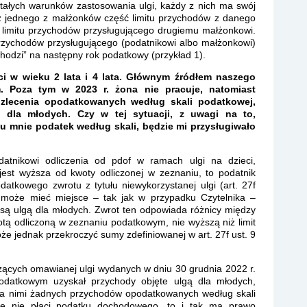
tałych warunków zastosowania ulgi, każdy z nich ma swój
ez jednego z małżonków część limitu przychodów z danego
 limitu przychodów przysługującego drugiemu małżonkowi.
przychodów przysługującego (podatnikowi albo małżonkowi)
chodzi” na następny rok podatkowy (przykład 1).
ci w wieku 2 lata i 4 lata. Głównym źródłem naszego
m. Poza tym w 2023 r. żona nie pracuje, natomiast
zlecenia opodatkowanych według skali podatkowej,
ą dla młodych. Czy w tej sytuacji, z uwagi na to,
i u mnie podatek według skali, będzie mi przysługiwało
atnikowi odliczenia od pdof w ramach ulgi na dzieci,
jest wyższa od kwoty odliczonej w zeznaniu, to podatnik
datkowego zwrotu z tytułu niewykorzystanej ulgi (art. 27f
a może mieć miejsce – tak jak w przypadku Czytelnika –
 są ulgą dla młodych. Zwrot ten odpowiada różnicy między
otą odliczoną w zeznaniu podatkowym, nie wyższą niż limit
e jednak przekroczyć sumy zdefiniowanej w art. 27f ust. 9
zących omawianej ulgi wydanych w dniu 30 grudnia 2022 r.
podatkowym uzyskał przychody objęte ulgą dla młodych,
za nimi żadnych przychodów opodatkowanych według skali
le nie płaci podatku dochodowego, to i tak ma prawo