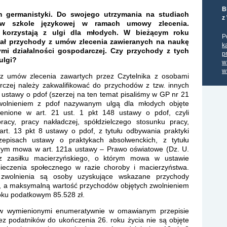
B
m germanistyki. Do swojego utrzymania na studiach
z
 w szkole językowej w ramach umowy zlecenia.
 korzystają z ulgi dla młodych. W bieżącym roku
P
ał przychody z umów zlecenia zawieranych na naukę
k
mi działalności gospodarczej. Czy przychody z tych
p
ulgi?
w
w
z umów zlecenia zawartych przez Czytelnika z osobami
rczej należy zakwalifikować do przychodów z tzw. innych
1 ustawy o pdof (szerzej na ten temat pisaliśmy w GP nr 21
wolnieniem z pdof nazywanym ulgą dla młodych objęte
enione w art. 21 ust. 1 pkt 148 ustawy o pdof, czyli
acy, pracy nakładczej, spółdzielczego stosunku pracy,
t. 13 pkt 8 ustawy o pdof, z tytułu odbywania praktyki
episach ustawy o praktykach absolwenckich, z tytułu
órym mowa w art. 121a ustawy – Prawo oświatowe (Dz. U.
z zasiłku macierzyńskiego, o którym mowa w ustawie
ieczenia społecznego w razie choroby i macierzyństwa.
 zwolnienia są osoby uzyskujące wskazane przychody
a, a maksymalną wartość przychodów objętych zwolnieniem
oku podatkowym 85.528 zł.
ów wymienionymi enumeratywnie w omawianym przepisie
z podatników do ukończenia 26. roku życia nie są objęte