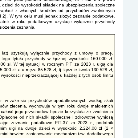
a dzieci do wysokości składek na ubezpieczenia społeczne
 zapłacił z własnych środków od przychodów zwolnionych
d 2). W tym celu musi jednak złożyć zeznanie podatkowe.
atnik w roku podatkowym uzyskuje wyłącznie przychody
 złożenia zeznania.
lat) uzyskują wyłącznie przychody z umowy o pracę.
tego tytułu przychody w łącznej wysokości 160.000 zł:
0 zł. W tej sytuacji w rocznym PIT za 2023 r. ulgą dla
000 zł, a u męża 85.528 zł, tj. łącznie kwota 130.528 zł,
ysokości nieprzekraczającej u każdej z tych osób limitu
 r. w zakresie przychodów opodatkowanych według skali
mów zlecenia, wychowuje w tym roku dwoje małoletnich
że całość jego przychodów będzie korzystała ze zwolnienia
Opłacone od nich składki społeczne i zdrowotne wyniosą
adając zeznanie podatkowe PIT-37 za 2023 r., podatnik
im ulgi na dwoje dzieci w wysokości 2.224,08 zł (2 ×
e miał bowiem zastosowanie mechanizm tzw. dodatkowego