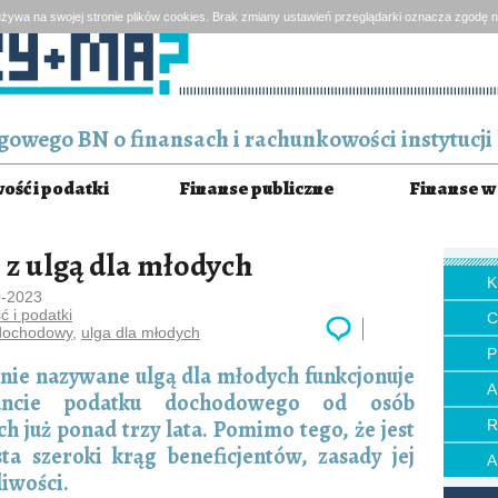
żywa na swojej stronie plików cookies. Brak zmiany ustawień przeglądarki oznacza zgodę n
owego BN o finansach i rachunkowości instytucji 
ść i podatki
Finanse publiczne
Finanse w 
 z ulgą dla młodych
0-2023
 i podatki
dochodowy
,
ulga dla młodych
P
nie nazywane ulgą dla młodych funkcjonuje
ncie podatku dochodowego od osób
ch już ponad trzy lata. Pomimo tego, że jest
sta szeroki krąg beneficjentów, zasady jej
iwości.