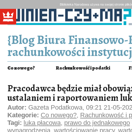
Biblioteka Narodowa używa na swojej stronie plik
{Blog Biura Finansowo-
rachunkowości instytucj
Co nowego?
Rachunkowość i podatki
F
Pracodawca będzie miał obowiąz
ustalaniem i raportowaniem luk
Autor:
Gazeta Podatkowa, 09:21 21-05-20
Kategorie:
Co nowego?
,
Rachunkowość i p
Tagi:
luka płacowa
,
prawo do jednakowego
wynagrodzenia
,
wartościowanie pracy
,
wart