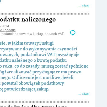
i.
… więcej
podatku naliczonego
5-2014
 i podatki
,
podatek od towarów i usług
,
podatek VAT
ie, w jakim towary i usługi
rzystywane do wykonywania czynności
owanych, podatnikowi VAT przysługuje
datku należnego o kwotę podatku
 roku, co do zasady, muszą zostać spełnione
ógł zrealizować przysługujące mu prawo
nego. Odliczenie jest możliwe, jeżeli
ci powstał obowiązek podatkowy
rę potwierdzającą zakup.
… więcej