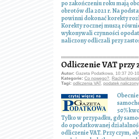
po zakończeniu roku mają obo
obrotów dla 2021 r. Na podsta
powinni dokonać korekty rozli
Korekty rocznej muszą równie
wykonywali czynności opoda
naliczony odliczali przy zas
Odliczenie VAT prz
Autor:
Gazeta Podatkowa, 10:37 20-1
Kategorie:
Co nowego?
,
Rachunkowość
Tagi:
odliczenia VAT
,
podatek naliczony
Obecnie
samocho
50% kwo
Tylko w przypadku, gdy samo
do opodatkowanej działalnośc
odliczenie VAT. Przy czym, a