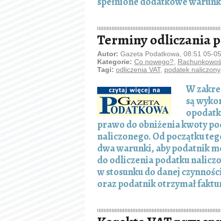
spełnione dodatkowe warunk
Terminy odliczania 
Autor:
Gazeta Podatkowa, 08:51 05-0
Kategorie:
Co nowego?
,
Rachunkowość
Tagi:
odliczenia VAT
,
podatek naliczony
W zakres
są wyko
opodatk
prawo do obniżenia kwoty po
naliczonego. Od początku tego
dwa warunki, aby podatnik m
do odliczenia podatku naliczo
w stosunku do danej czynnoś
oraz podatnik otrzymał faktu