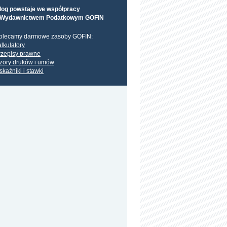
log powstaje we współpracy
 Wydawnictwem Podatkowym GOFIN
olecamy darmowe zasoby GOFIN:
alkulatory
rzepisy prawne
zory druków i umów
skaźniki i stawki