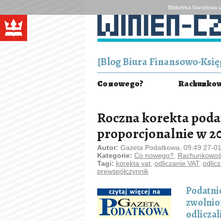
Biblioteka Narodowa u
{Blog Biura Finansowo-Księg
Co nowego?
Rachunkowo
Roczna korekta poda
proporcjonalnie w 20
Autor:
Gazeta Podatkowa, 09:49 27-0
Kategorie:
Co nowego?
,
Rachunkowość
Tagi:
korekta vat
,
odliczanie VAT
,
odlic
prewspółczynnik
Podatnic
zwolnion
odliczal