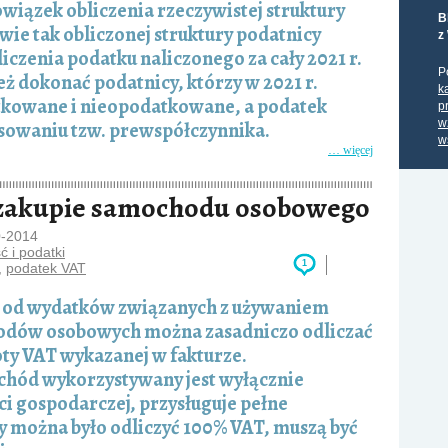
wiązek obliczenia rzeczywistej struktury
B
wie tak obliczonej struktury podatnicy
z
czenia podatku naliczonego za cały 2021 r.
P
ż dokonać podatnicy, którzy w 2021 r.
k
tkowane i nieopodatkowane, a podatek
p
w
tosowaniu tzw. prewspółczynnika.
w
… więcej
y zakupie samochodu osobowego
0-2014
 i podatki
1
,
podatek VAT
 od wydatków związanych z używaniem
dów osobowych można zasadniczo odliczać
ty VAT wykazanej w fakturze.
chód wykorzystywany jest wyłącznie
i gospodarczej, przysługuje pełne
by można było odliczyć 100% VAT, muszą być