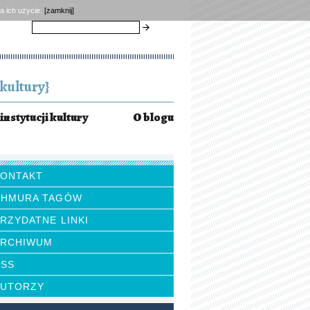
a ich użycie.
[zamknij]
szukaj
kultury}
instytucji kultury
O blogu
KONTAKT
CHMURA TAGÓW
RZYDATNE LINKI
ARCHIWUM
RSS
AUTORZY