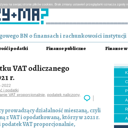
żywa na swojej stronie plików cookies. Brak zmiany ustawień przeglądarki oznacza zgodę n
owego BN o finansach i rachunkowości instytucji 
ść i podatki
Finanse publiczne
Finanse w 
tku VAT odliczanego
21 r.
1-2022
 i podatki
P
zanie VAT proporcjonalnie
,
podatek naliczony
,
y prowadzący działalność mieszaną, czyli
ą z VAT i opodatkowaną, którzy w 2021 r.
i podatek VAT proporcjonalnie,