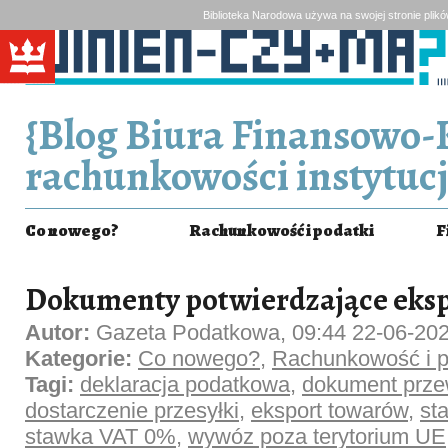
Biblioteka Narodowa używa na swojej stronie plik
{Blog Biura Finansowo-
rachunkowości instytucj
Co nowego?
Rachunkowość i podatki
F
Dokumenty potwierdzające eks
Autor:
Gazeta Podatkowa, 09:44 22-06-20
Kategorie:
Co nowego?
,
Rachunkowość i p
Tagi:
deklaracja podatkowa
,
dokument prz
dostarczenie przesyłki
,
eksport towarów
,
st
stawka VAT 0%
,
wywóz poza terytorium UE