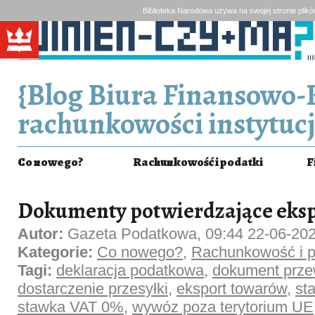
Biblioteka Narodowa używa na swojej stronie plik
{Blog Biura Finansowo-
rachunkowości instytucj
Co nowego?
Rachunkowość i podatki
F
Dokumenty potwierdzające eks
Autor:
Gazeta Podatkowa, 09:44 22-06-20
Kategorie:
Co nowego?
,
Rachunkowość i p
Tagi:
deklaracja podatkowa
,
dokument prz
dostarczenie przesyłki
,
eksport towarów
,
st
stawka VAT 0%
,
wywóz poza terytorium UE