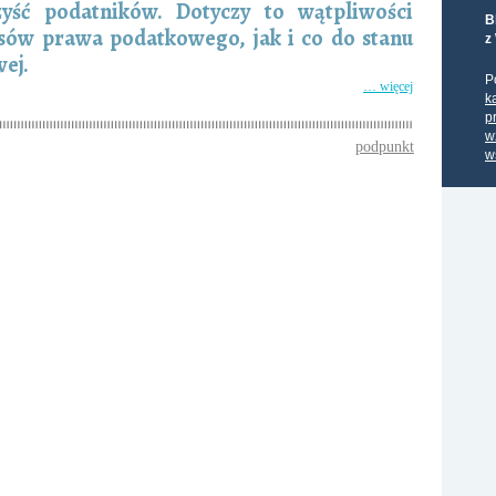
zyść podatników. Dotyczy to wątpliwości
B
isów prawa podatkowego, jak i co do stanu
z
ej.
P
… więcej
k
p
w
podpunkt
w