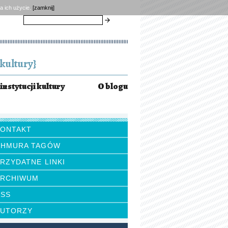
a ich użycie.
[zamknij]
szukaj
kultury}
instytucji kultury
O blogu
KONTAKT
CHMURA TAGÓW
RZYDATNE LINKI
ARCHIWUM
RSS
AUTORZY