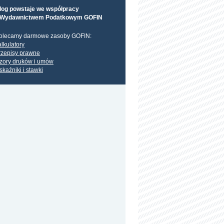
log powstaje we współpracy
 Wydawnictwem Podatkowym GOFIN
olecamy darmowe zasoby GOFIN:
alkulatory
rzepisy prawne
zory druków i umów
skaźniki i stawki