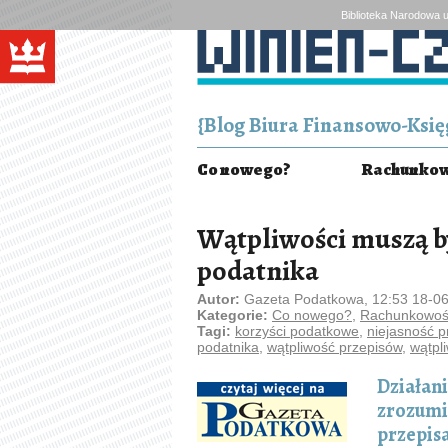
Biblioteka Narodowa u
{Blog Biura Finansowo-Księg
Co nowego?
Rachunkowo
Wątpliwości muszą b
podatnika
Autor:
Gazeta Podatkowa, 12:53 18-0
Kategorie:
Co nowego?
,
Rachunkowość
Tagi:
korzyści podatkowe
,
niejasność p
podatnika
,
wątpliwość przepisów
,
wątpli
Działan
zrozumi
przepis