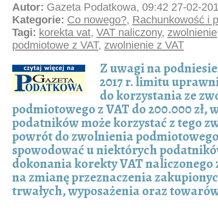
Autor:
Gazeta Podatkowa, 09:42 27-02-20
Kategorie:
Co nowego?
,
Rachunkowość i p
Tagi:
korekta vat
,
VAT naliczony
,
zwolnienie
podmiotowe z VAT
,
zwolnienie z VAT
Z uwagi na podniesie
2017 r. limitu uprawn
do korzystania ze zw
podmiotowego z VAT do 200.000 zł, 
podatników może korzystać z tego zw
powrót do zwolnienia podmiotoweg
spowodować u niektórych podatnik
dokonania korekty VAT naliczonego 
na zmianę przeznaczenia zakupiony
trwałych, wyposażenia oraz towaró