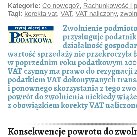
Kategorie:
Co nowego?
,
Rachunkowość i p
Tagi:
korekta vat
,
VAT
,
VAT naliczony
,
zwoln
Zwolnienie podmiot
przysługuje podatn
działalność gospodar
wartość sprzedaży nie przekroczyła ł
w poprzednim roku podatkowym 200.
VAT czynny ma prawo do rezygnacji
podatkiem VAT dokonywanych trans
i ponownego skorzystania z tego zwo
powrót do zwolnienia niekiedy wiąże
z obowiązkiem korekty VAT naliczon
Konsekwencje powrotu do zwoln