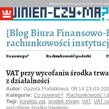
Biblioteka Narodowa używa na swojej stronie plik
{Blog Biura Finansowo-
rachunkowości instytucj
Co nowego?
Rachunkowość i podatki
F
VAT przy wycofaniu środka trwa
z działalności
Autor:
Gazeta Podatkowa, 09:14 23-03-20
Kategorie:
Co nowego?
,
Rachunkowość i p
Tagi:
korekta vat
,
środek trwały
,
VAT
,
VAT na
wycofanie środka trwałego