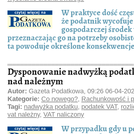
W praktyce dość częst
że podatnik wycofuje 
gospodarczej środek 
przeznaczając go na potrzeby osobist
ta powoduje określone konsekwencje
Dysponowanie nadwyżką podatk
nad należnym
Autor:
Gazeta Podatkowa, 09:26 06-04-20
Kategorie:
Co nowego?
,
Rachunkowość i p
Tagi:
nadwyżka podatku
,
podatek VAT
,
rozl
vat należny
,
VAT naliczony
W przypadku gdy u p