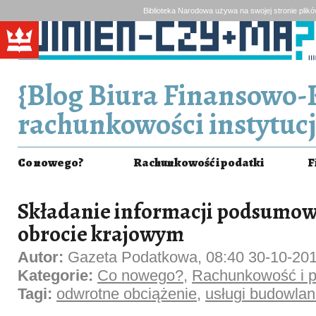
Biblioteka Narodowa używa na swojej stronie plik
{Blog Biura Finansowo-
rachunkowości instytucj
Co nowego?
Rachunkowość i podatki
F
Składanie informacji podsumow
obrocie krajowym
Autor:
Gazeta Podatkowa, 08:40 30-10-20
Kategorie:
Co nowego?
,
Rachunkowość i p
Tagi:
odwrotne obciążenie
,
usługi budowla