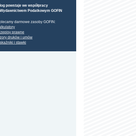
log powstaje we współpracy
 Wydawnictwem Podatkowym GOFIN
olecamy darmowe zasoby GOFIN:
alkulatory
rzepisy prawne
zory druków i umów
skaźniki i stawki