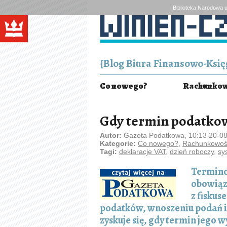
Biblioteka Narodowa u
{Blog Biura Finansowo-Księg
Co nowego?
Rachunkowo
Gdy termin podatko
Autor:
Gazeta Podatkowa, 10:13 20-0
Kategorie:
Co nowego?
,
Rachunkowość
Tagi:
deklaracje VAT
,
dzień roboczy
,
sy
Termino
obowiąz
z fiskus
podatków, wnoszeniu podań itp
zyskuje się, gdy termin jego 