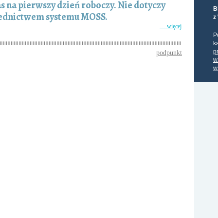
 na pierwszy dzień roboczy. Nie dotyczy
B
średnictwem systemu MOSS.
z
… więcej
P
k
p
podpunkt
w
w