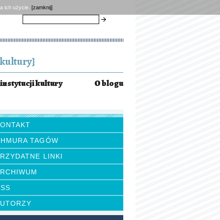
a ich użycie.
[zamknij]
szukaj
kultury}
instytucji kultury
O blogu
KONTAKT
CHMURA TAGÓW
RZYDATNE LINKI
ARCHIWUM
RSS
AUTORZY