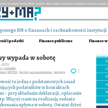
żywa na swojej stronie plików cookies. Brak zmiany ustawień przeglądarki oznacza zgodę n
owego BN o finansach i rachunkowości instytucji 
ść i podatki
Finanse publiczne
Finanse w 
wy wypada w sobotę
8-2015
 i podatki
stem MOSS
,
termin pozaustawowy
,
terminy
P
wość to jedna z podstawowych zasad
ujących podatników w kontaktach
em – przy składaniu deklaracji, opłacaniu
. Więcej czasu na realizację zadania
wykonania upływa w sobotę. Ostatni dzień