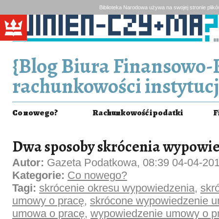
Biblioteka Narodowa używa na swojej stronie plik
{Blog Biura Finansowo-
rachunkowości instytucj
Co nowego?
Rachunkowość i podatki
F
Dwa sposoby skrócenia wypowi
Autor:
Gazeta Podatkowa, 08:39 04-04-20
Kategorie:
Co nowego?
Tagi:
skrócenie okresu wypowiedzenia
,
skr
umowy o pracę
,
skrócone wypowiedzenie 
umowa o pracę
,
wypowiedzenie umowy o p