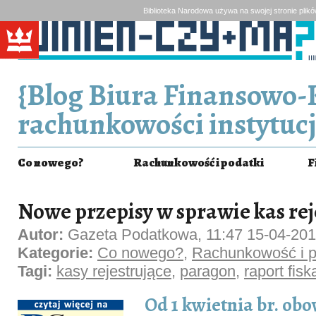
Biblioteka Narodowa używa na swojej stronie plik
{Blog Biura Finansowo-
rachunkowości instytucj
Co nowego?
Rachunkowość i podatki
F
Nowe przepisy w sprawie kas rej
Autor:
Gazeta Podatkowa, 11:47 15-04-20
Kategorie:
Co nowego?
,
Rachunkowość i p
Tagi:
kasy rejestrujące
,
paragon
,
raport fisk
Od 1 kwietnia br. ob