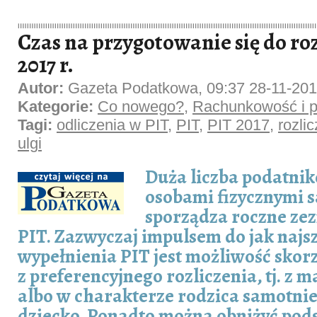
Czas na przygotowanie się do roz
2017 r.
Autor:
Gazeta Podatkowa, 09:37 28-11-20
Kategorie:
Co nowego?
,
Rachunkowość i p
Tagi:
odliczenia w PIT
,
PIT
,
PIT 2017
,
rozlic
ulgi
Duża liczba podatni
osobami fizycznymi 
sporządza roczne ze
PIT. Zazwyczaj impulsem do jak najs
wypełnienia PIT jest możliwość skorz
z preferencyjnego rozliczenia, tj. z 
albo w charakterze rodzica samotn
dziecko. Ponadto można obniżyć pod