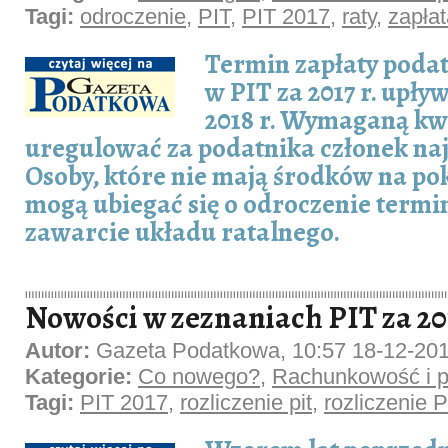
Tagi:
odroczenie
,
PIT
,
PIT 2017
,
raty
,
zapła
Termin zapłaty poda
w PIT za 2017 r. upły
2018 r. Wymaganą kw
uregulować za podatnika członek najb
Osoby, które nie mają środków na po
mogą ubiegać się o odroczenie termin
zawarcie układu ratalnego.
Nowości w zeznaniach PIT za 201
Autor:
Gazeta Podatkowa, 10:57 18-12-20
Kategorie:
Co nowego?
,
Rachunkowość i p
Tagi:
PIT 2017
,
rozliczenie pit
,
rozliczenie 