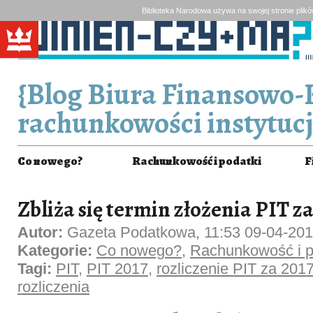
Biblioteka Narodowa używa na swojej stronie plik
{Blog Biura Finansowo-
rachunkowości instytucj
Co nowego?
Rachunkowość i podatki
F
Zbliża się termin złożenia PIT za 
Autor:
Gazeta Podatkowa, 11:53 09-04-20
Kategorie:
Co nowego?
,
Rachunkowość i p
Tagi:
PIT
,
PIT 2017
,
rozliczenie PIT za 201
rozliczenia