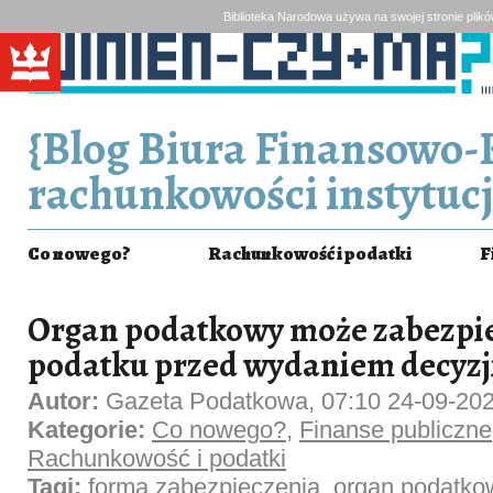
Biblioteka Narodowa używa na swojej stronie plik
{Blog Biura Finansowo-
rachunkowości instytucj
Co nowego?
Rachunkowość i podatki
F
Organ podatkowy może zabezpie
podatku przed wydaniem decyzj
Autor:
Gazeta Podatkowa, 07:10 24-09-20
Kategorie:
Co nowego?
,
Finanse publiczne
Rachunkowość i podatki
Tagi:
forma zabezpieczenia
,
organ podatko