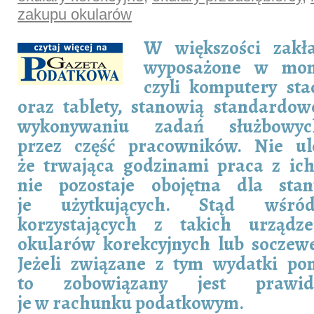
zakupu okularów
W większości zakł
wyposażone w mon
czyli komputery sta
oraz tablety, stanowią standardow
wykonywaniu zadań służbowyc
przez część pracowników. Nie ul
że trwająca godzinami praca z ic
nie pozostaje obojętna dla st
je użytkujących. Stąd wśró
korzystających z takich urząd
okularów korekcyjnych lub soczew
Jeżeli związane z tym wydatki po
to zobowiązany jest prawidł
je w rachunku podatkowym.