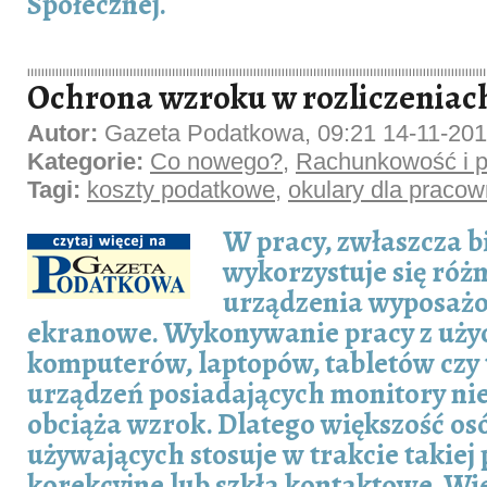
Społecznej.
Ochrona wzroku w rozliczenia
Autor:
Gazeta Podatkowa, 09:21 14-11-20
Kategorie:
Co nowego?
,
Rachunkowość i p
Tagi:
koszty podatkowe
,
okulary dla pracow
W pracy, zwłaszcza b
wykorzystuje się róż
urządzenia wyposażo
ekranowe. Wykonywanie pracy z uży
komputerów, laptopów, tabletów czy 
urządzeń posiadających monitory ni
obciąża wzrok. Dlatego większość os
używających stosuje w trakcie takiej
korekcyjne lub szkła kontaktowe. W