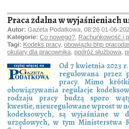
Praca zdalna w wyjaśnieniach 
Autor:
Gazeta Podatkowa, 08:26 01-06-20
Kategorie:
Co nowego?
,
Rachunkowość i p
Tagi:
Kodeks pracy
,
obowiązki bhp pracoda
okulary dla pracownika
,
podróż służbowa
,
p
Od 7 kwietnia 2023 r.
regulowana przez p
pracy. Mimo krótk
obowiązywania regulacje kodeksow
rodzaju pracy budzą sporo wątp
kwestie, nieuregulowane wprost w 
kodeksowych, są wyjaśniane w d
urzędowych, w tym Ministerstwa Ro