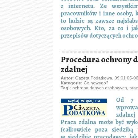
z internetu. Ze wszystki
pracowników i inne osoby, 
to ludzie są zawsze najsła
osobowych. Kto, za co i ja
przepisów dotyczących ochro
Procedura ochrony 
zdalnej
Autor:
Gazeta Podatkowa, 09:01 05-0
Kategorie:
Co nowego?
Tagi:
ochrona danych osobowych
,
prac
Od 7 
wprowa
zdalnej
Praca zdalna może być wy
(całkowicie poza siedzib
w siedzibie pracodawcy, jak