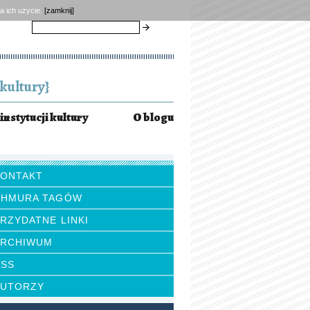
a ich użycie.
[zamknij]
szukaj
kultury}
instytucji kultury
O blogu
KONTAKT
CHMURA TAGÓW
RZYDATNE LINKI
ARCHIWUM
RSS
AUTORZY