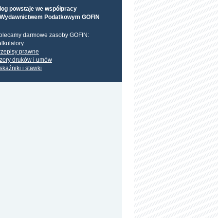
log powstaje we współpracy
 Wydawnictwem Podatkowym GOFIN
olecamy darmowe zasoby GOFIN:
alkulatory
rzepisy prawne
zory druków i umów
skaźniki i stawki