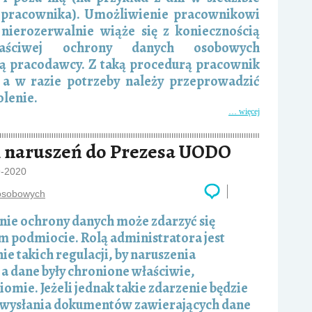
 pracownika). Umożliwienie pracownikowi
nierozerwalnie wiąże się z koniecznością
aściwej ochrony danych osobowych
bą pracodawcy. Z taką procedurą pracownik
 a w razie potrzeby należy przeprowadzić
olenie.
… więcej
h naruszeń do Prezesa UODO
9-2020
osobowych
nie ochrony danych może zdarzyć się
m podmiocie. Rolą administratora jest
e takich regulacji, by naruszenia
j, a dane były chronione właściwie,
mie. Jeżeli jednak takie zdarzenie będzie
do wysłania dokumentów zawierających dane