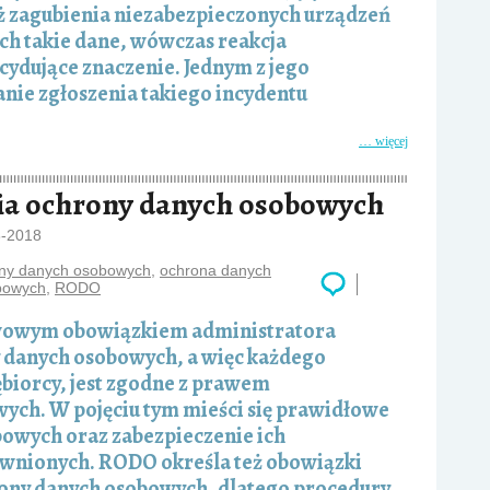
eż zagubienia niezabezpieczonych urządzeń
ch takie dane, wówczas reakcja
ydujące znaczenie. Jednym z jego
ie zgłoszenia takiego incydentu
… więcej
ia ochrony danych osobowych
8-2018
ony danych osobowych
,
ochrona danych
bowych
,
RODO
owym obowiązkiem administratora
 danych osobowych, a więc każdego
biorcy, jest zgodne z prawem
ych. W pojęciu tym mieści się prawidłowe
owych oraz zabezpieczenie ich
wnionych. RODO określa też obowiązki
ony danych osobowych, dlatego procedury