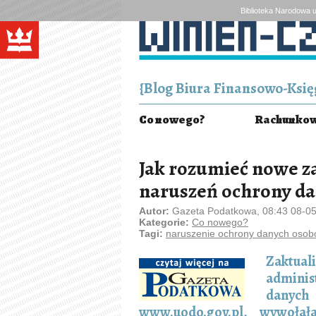
Biblioteka Narodowa u
{Blog Biura Finansowo-Księg
Co nowego?
Rachunkowo
Jak rozumieć nowe z
naruszeń ochrony d
Autor:
Gazeta Podatkowa, 08:43 08-0
Kategorie:
Co nowego?
Tagi:
naruszenie ochrony danych oso
Zaktua
adminis
danych
www.uodo.gov.pl, wywołał