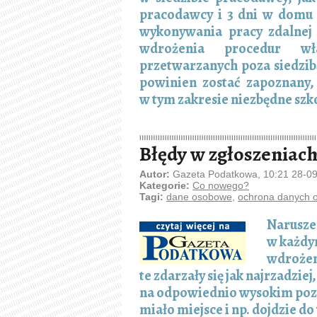
pracodawcy i 3 dni w domu
wykonywania pracy zdalnej 
wdrożenia procedur wł
przetwarzanych poza siedzi
powinien zostać zapoznany,
w tym zakresie niezbędne szk
Błędy w zgłoszeniac
Autor:
Gazeta Podatkowa, 10:21 28-0
Kategorie:
Co nowego?
Tagi:
dane osobowe
,
ochrona danych 
Narusze
w każdy
wdrożeni
te zdarzały się jak najrzadzie
na odpowiednio wysokim pozio
miało miejsce i np. dojdzie 