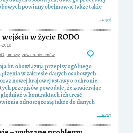
obowych powinny obejmować także takie
… więcej
 wejściu w życie RODO
6-2018
DO
,
umowy
,
zawieranie umów
ja br. obowiązują przepisy ogólnego
ądzenia w zakresie danych osobowych
oraz nowej krajowej ustawy o ochronie
tych przepisów powoduje, że zawierając
ględniać w kontraktach ich treść
wienia odnoszące się także do danych
… więcej
ie – wybrane problemy