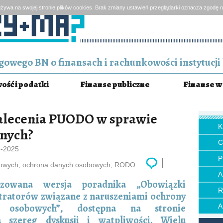
żywa na swojej stronie plików cookies. Brak zmiany ustawień przeglądarki oznacza zgodę n
owego BN o finansach i rachunkowości instytucji 
ść i podatki
Finanse publiczne
Finanse w 
alecenia PUODO w sprawie
anych?
5-2025
P
bowych
,
ochrona danych osobowych
,
RODO
lizowana wersja poradnika „Obowiązki
tratorów związane z naruszeniami ochrony
 osobowych”, dostępna na stronie
a szereg dyskusji i wątpliwości. Wielu