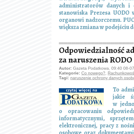
administratorów danych i
stanowiska Prezesa UODO w
organowi nadzorczemu. PUOD
większa zmiana w podejściu d
Odpowiedzialność a
za naruszenia RODO
Autor:
Gazeta Podatkowa, 09:40 08-0
Kategorie:
Co nowego?
,
Rachunkowość
Tagi:
naruszenie ochrony danych oso
To admi
jakie 
w jedno
o opracowaniu odpowied
informatycznymi, sprzęte
elektronicznej, pracy z noś
osobowe oraz dokumentami 