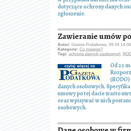
dotyczące ochrony danych os
zgłoszenie.
Zawieranie umów po
Autor:
Gazeta Podatkowa, 09:34 14-0
Kategorie:
Co nowego?
Tagi:
ochrona danych osobowych
,
RO
Od 25 ma
Rozporz
(RODO) 
danych osobowych. Specyfika 
umowy po tej dacie warto uwz
oraz wpisywać w nich postano
osobowych.
Dane osobowe w firm