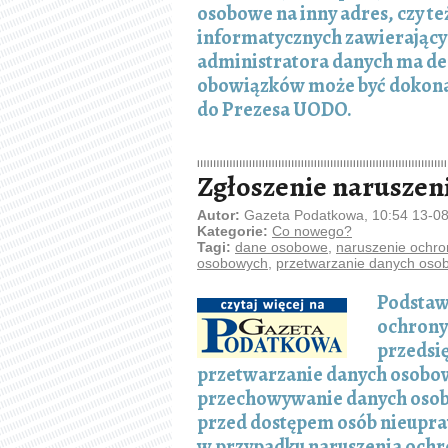
osobowe na inny adres, czy t
informatycznych zawierający
administratora danych ma dec
obowiązków może być dokonan
do Prezesa UODO.
Zgłoszenie naruszen
Autor:
Gazeta Podatkowa, 10:54 13-0
Kategorie:
Co nowego?
Tagi:
dane osobowe
,
naruszenie ochr
osobowych
,
przetwarzanie danych oso
Podstaw
ochrony
przedsię
przetwarzanie danych osobow
przechowywanie danych osob
przed dostępem osób nieupra
w przypadku naruszenia ochr