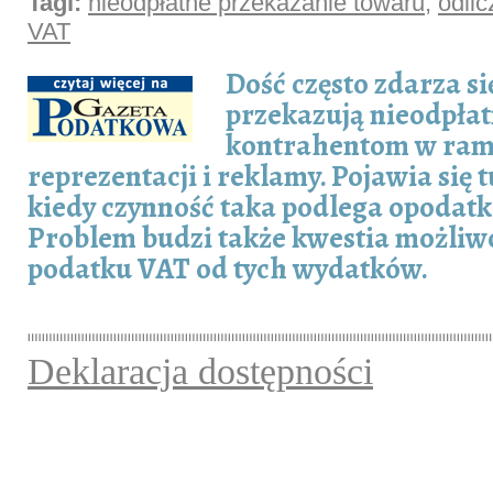
Tagi:
nieodpłatne przekazanie towaru
,
odlic
VAT
Dość często zdarza si
przekazują nieodpła
kontrahentom w ra
reprezentacji i reklamy. Pojawia się 
kiedy czynność taka podlega opodat
Problem budzi także kwestia możliwo
podatku VAT od tych wydatków.
Deklaracja dostępności