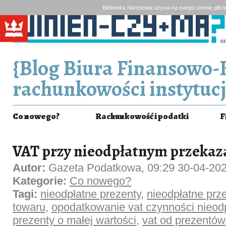
Biblioteka Narodowa używa na swojej stronie plik
{Blog Biura Finansowo-
rachunkowości instytucj
Co nowego?
Rachunkowość i podatki
F
VAT przy nieodpłatnym przekaz
Autor:
Gazeta Podatkowa, 09:29 30-04-20
Kategorie:
Co nowego?
Tagi:
nieodpłatne prezenty
,
nieodpłatne prz
towaru
,
opodatkowanie vat czynności nieod
prezenty o małej wartości
,
vat od prezentów