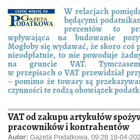
W relacjach pomięd
będącymi podatnika
prezentów to prz
wpływająca na budowanie pozyt
Mogłoby się wydawać, że skoro coś 
nieodpłatnie, to nie powoduje żad
na gruncie VAT. Tymczasem
w przepisach o VAT przewidział prz
– pomimo że towary są przekazywan
czynności te rodzą obowiązek podat
VAT od zakupu artykułów spoży
pracowników i kontrahentów
Autor:
Gazeta Podatkowa, 09:28 18-04-20