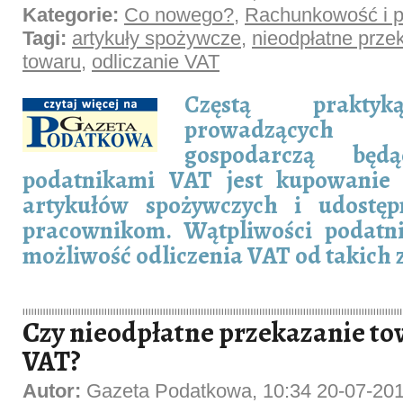
Kategorie:
Co nowego?
,
Rachunkowość i p
Tagi:
artykuły spożywcze
,
nieodpłatne prze
towaru
,
odliczanie VAT
Częstą prakty
prowadzących 
gospodarczą będ
podatnikami VAT jest kupowanie 
artykułów spożywczych i udostęp
pracownikom. Wątpliwości podatn
możliwość odliczenia VAT od takich
Czy nieodpłatne przekazanie t
VAT?
Autor:
Gazeta Podatkowa, 10:34 20-07-20