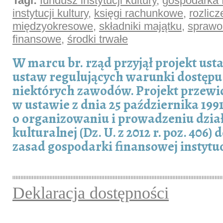
Tagi:
fundusz instytucji kultury
,
gospodarka 
instytucji kultury
,
księgi rachunkowe
,
rozlicz
międzyokresowe
,
składniki majątku
,
sprawo
finansowe
,
środki trwałe
W marcu br. rząd przyjął projekt ust
ustaw regulujących warunki dostęp
niektórych zawodów. Projekt przewi
w ustawie z dnia 25 października 1991
o organizowaniu i prowadzeniu dzia
kulturalnej (Dz. U. z 2012 r. poz. 406)
zasad gospodarki finansowej instytuc
Deklaracja dostępności