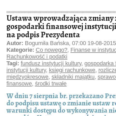
Ustawa wprowadzająca zmiany 
gospodarki finansowej instytucji
na podpis Prezydenta
Autor:
Bogumiła Bańska, 07:00 19-08-2015
Kategorie:
Co nowego?
,
Finanse w instytucj
Rachunkowość i podatki
Tagi:
fundusz instytucji kultury
,
gospodarka 
instytucji kultury
,
księgi rachunkowe
,
rozlicz
międzyokresowe
,
składniki majątku
,
sprawo
finansowe
,
środki trwałe
W dniu 7 sierpnia br. przekazano Pr
do podpisu ustawę o zmianie ustaw r
warunki dostępu do wykonywania ni