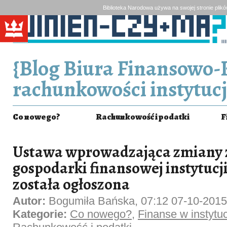
Biblioteka Narodowa używa na swojej stronie plik
{Blog Biura Finansowo-
rachunkowości instytucj
Co nowego?
Rachunkowość i podatki
F
Ustawa wprowadzająca zmiany 
gospodarki finansowej instytucji
została ogłoszona
Autor:
Bogumiła Bańska, 07:12 07-10-2015
Kategorie:
Co nowego?
,
Finanse w instytucj