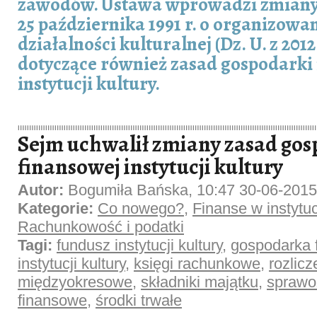
zawodów. Ustawa wprowadzi zmiany 
25 października 1991 r. o organizowa
działalności kulturalnej (Dz. U. z 2012 
dotyczące również zasad gospodarki
instytucji kultury.
Sejm uchwalił zmiany zasad gos
finansowej instytucji kultury
Autor:
Bogumiła Bańska, 10:47 30-06-2015
Kategorie:
Co nowego?
,
Finanse w instytucj
Rachunkowość i podatki
Tagi:
fundusz instytucji kultury
,
gospodarka 
instytucji kultury
,
księgi rachunkowe
,
rozlicz
międzyokresowe
,
składniki majątku
,
sprawo
finansowe
,
środki trwałe