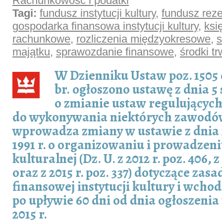
Rachunkowość i podatki
Tagi:
fundusz instytucji kultury
,
fundusz rez
gospodarka finansowa instytucji kultury
,
ksi
rachunkowe
,
rozliczenia międzyokresowe
,
s
majątku
,
sprawozdanie finansowe
,
środki tr
W Dzienniku Ustaw poz. 1505 
br. ogłoszono ustawę z dnia 5 
o zmianie ustaw regulującyc
do wykonywania niektórych zawodó
wprowadza zmiany w ustawie z dnia 
1991 r. o organizowaniu i prowadzeni
kulturalnej (Dz. U. z 2012 r. poz. 406, z
oraz z 2015 r. poz. 337) dotyczące zas
finansowej instytucji kultury i wchod
po upływie 60 dni od dnia ogłoszenia t
2015 r.