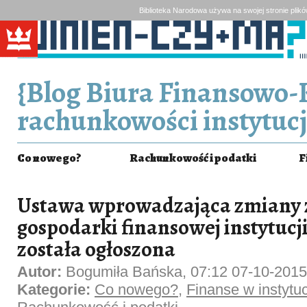
Biblioteka Narodowa używa na swojej stronie plik
{Blog Biura Finansowo-
rachunkowości instytucj
Co nowego?
Rachunkowość i podatki
F
Ustawa wprowadzająca zmiany 
gospodarki finansowej instytucji
została ogłoszona
Autor:
Bogumiła Bańska, 07:12 07-10-2015
Kategorie:
Co nowego?
,
Finanse w instytucj