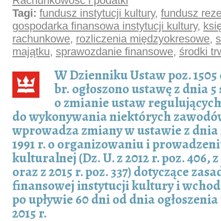
Rachunkowość i podatki
Tagi:
fundusz instytucji kultury
,
fundusz rez
gospodarka finansowa instytucji kultury
,
ksi
rachunkowe
,
rozliczenia międzyokresowe
,
s
majątku
,
sprawozdanie finansowe
,
środki tr
W Dzienniku Ustaw poz. 1505 
br. ogłoszono ustawę z dnia 5 
o zmianie ustaw regulującyc
do wykonywania niektórych zawodó
wprowadza zmiany w ustawie z dnia 
1991 r. o organizowaniu i prowadzeni
kulturalnej (Dz. U. z 2012 r. poz. 406, z
oraz z 2015 r. poz. 337) dotyczące zas
finansowej instytucji kultury i wchod
po upływie 60 dni od dnia ogłoszenia t
2015 r.