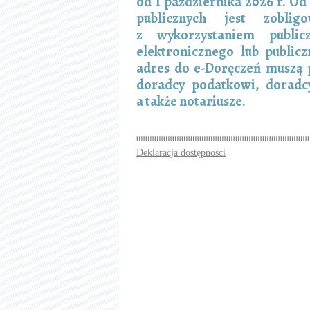
od 1 października 2026 r. Od
publicznych jest zobli
z wykorzystaniem publicz
elektronicznego lub public
adres do e-Doręczeń muszą 
doradcy podatkowi, doradcy
a także notariusze.
Deklaracja dostępności