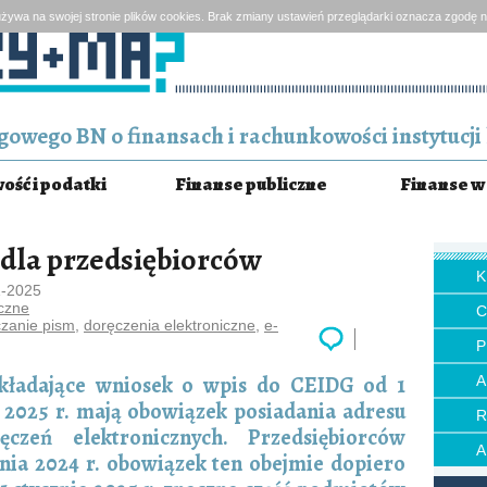
żywa na swojej stronie plików cookies. Brak zmiany ustawień przeglądarki oznacza zgodę n
owego BN o finansach i rachunkowości instytucji 
ść i podatki
Finanse publiczne
Finanse w 
 dla przedsiębiorców
1-2025
czne
zanie pism
,
doręczenia elektroniczne
,
e-
P
kładające wniosek o wpis do CEIDG od 1
a 2025 r. mają obowiązek posiadania adresu
czeń elektronicznych. Przedsiębiorców
nia 2024 r. obowiązek ten obejmie dopiero