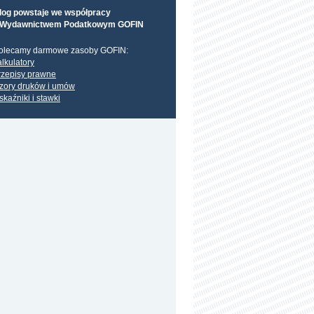
log powstaje we współpracy
 Wydawnictwem Podatkowym GOFIN
olecamy darmowe zasoby GOFIN:
alkulatory
rzepisy prawne
zory druków i umów
skaźniki i stawki