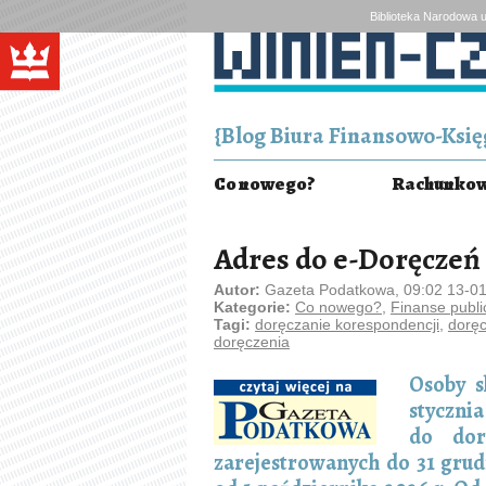
Biblioteka Narodowa u
{Blog Biura Finansowo-Księg
Co nowego?
Rachunkowo
Adres do e-Doręczeń
Autor:
Gazeta Podatkowa, 09:02 13-0
Kategorie:
Co nowego?
,
Finanse publi
Tagi:
doręczanie korespondencji
,
doręc
doręczenia
Osoby s
styczni
do dorę
zarejestrowanych do 31 grud