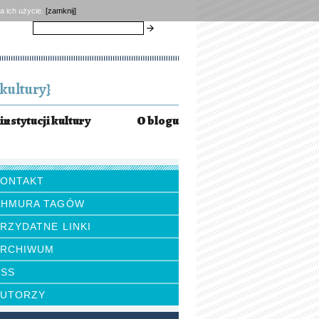
a ich użycie.
[zamknij]
szukaj
kultury}
instytucji kultury
O blogu
KONTAKT
CHMURA TAGÓW
RZYDATNE LINKI
ARCHIWUM
RSS
AUTORZY