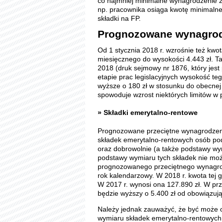
co najmniej minimalne wynagrodzenie z
np. pracownika osiąga kwotę minimalnej
składki na FP.
Prognozowane wynagrodz
Od 1 stycznia 2018 r. wzrośnie też k
miesięcznego do wysokości 4.443 zł. T
2018 (druk sejmowy nr 1876, który jest
etapie prac legislacyjnych wysokość te
wyższe o 180 zł w stosunku do obecnej 
spowoduje wzrost niektórych limitów w
» Składki emerytalno-rentowe
Prognozowane przeciętne wynagrodzeni
składek emerytalno-rentowych osób p
oraz dobrowolnie (a także podstawy wy
podstawy wymiaru tych składek nie moż
prognozowanego przeciętnego wynagro
rok kalendarzowy. W 2018 r. kwota tej gr
W 2017 r. wynosi ona 127.890 zł. W prz
będzie wyższy o 5.400 zł od obowiązują
Należy jednak zauważyć, że być może o
wymiaru składek emerytalno-rentowych 