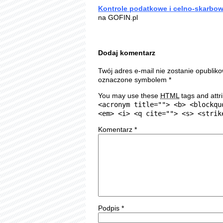
Kontrole podatkowe i celno-skarbow
na GOFIN.pl
Dodaj komentarz
Twój adres e-mail nie zostanie opublik
oznaczone symbolem
*
You may use these
HTML
tags and attr
<acronym title=""> <b> <blockqu
<em> <i> <q cite=""> <s> <strik
Komentarz
*
Podpis
*