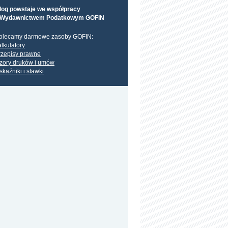
log powstaje we współpracy
 Wydawnictwem Podatkowym GOFIN
olecamy darmowe zasoby GOFIN:
alkulatory
rzepisy prawne
zory druków i umów
skaźniki i stawki