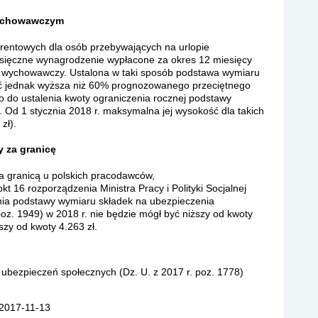
wychowawczym
rentowych dla osób przebywających na urlopie
ięczne wynagrodzenie wypłacone za okres 12 miesięcy
 wychowawczy. Ustalona w taki sposób podstawa wymiaru
być jednak wyższa niż 60% prognozowanego przeciętnego
 do ustalenia kwoty ograniczenia rocznej podstawy
 Od 1 stycznia 2018 r. maksymalna jej wysokość dla takich
zł).
 za granicę
a granicą u polskich pracodawców,
kt 16 rozporządzenia Ministra Pracy i Polityki Socjalnej
nia podstawy wymiaru składek na ubezpieczenia
poz. 1949) w 2018 r. nie będzie mógł być niższy od kwoty
szy od kwoty 4.263 zł.
 ubezpieczeń społecznych (Dz. U. z 2017 r. poz. 1778)
 2017-11-13