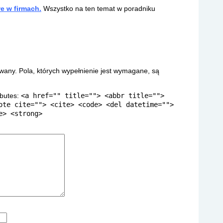
e w firmach.
Wszystko na ten temat w poradniku
owany.
Pola, których wypełnienie jest wymagane, są
ibutes:
<a href="" title=""> <abbr title="">
ote cite=""> <cite> <code> <del datetime="">
e> <strong>