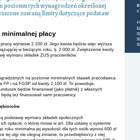
m poziomu tych wynagrodzeń określonej
B
z
ższone zostaną limity dotyczące podstaw
P
k
 minimalnej płacy
p
w
pracę wyniesie 2.100 zł. Jego kwota będzie więc wyższa
w
ązującej w bieżącym roku, tj. 2.000 zł. Zwiększenie kwoty
wę wymiaru składek ZUS pracowników.
agradzanych na poziomie minimalnych stawek pracodawca
na FP i na FGŚP od kwoty 2.100 zł. To powoduje,
undusze będzie finansował (jako płatnik) z własnych
 będą też finansowali sami pracownicy.
iębiorców
szą podstawę wymiaru składek społecznych
 ich opłacie, o której mowa w art. 18a ustawy o systemie
o roku minimalna jej wysokość dla tych osób wynosi 600 zł
e tej ulgi nie ulegną zmianie, to przedsiębiorcy z niej