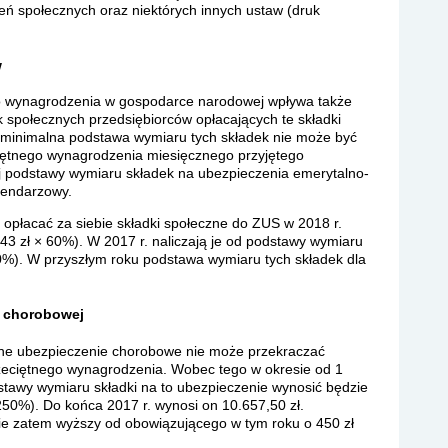
eń społecznych oraz niektórych innych ustaw (druk
w
 wynagrodzenia w gospodarce narodowej wpływa także
społecznych przedsiębiorców opłacających te składki
 minimalna podstawa wymiaru tych składek nie może być
ętnego wynagrodzenia miesięcznego przyjętego
ej podstawy wymiaru składek na ubezpieczenia emerytalno-
lendarzowy.
 opłacać za siebie składki społeczne do ZUS w 2018 r.
.443 zł × 60%). W 2017 r. naliczają je od podstawy wymiaru
 60%). W przyszłym roku podstawa wymiaru tych składek dla
i chorobowej
ne ubezpieczenie chorobowe nie może przekraczać
eciętnego wynagrodzenia. Wobec tego w okresie od 1
odstawy wymiaru składki na to ubezpieczenie wynosić będzie
× 250%). Do końca 2017 r. wynosi on 10.657,50 zł.
zie zatem wyższy od obowiązującego w tym roku o 450 zł