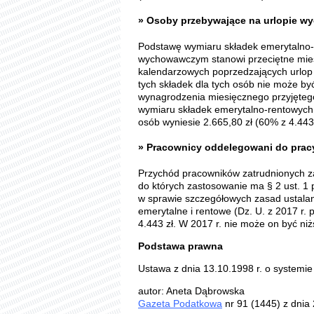
» Osoby przebywające na urlopie 
Podstawę wymiaru składek emerytalno-
wychowawczym stanowi przeciętne mies
kalendarzowych poprzedzających urlop
tych składek dla tych osób nie może 
wynagrodzenia miesięcznego przyjętego
wymiaru składek emerytalno-rentowych.
osób wyniesie 2.665,80 zł (60% z 4.443 
» Pracownicy oddelegowani do pracy
Przychód pracowników zatrudnionych z
do których zastosowanie ma § 2 ust. 1 p
w sprawie szczegółowych zasad ustala
emerytalne i rentowe (Dz. U. z 2017 r. 
4.443 zł. W 2017 r. nie może on być niż
Podstawa prawna
Ustawa z dnia 13.10.1998 r. o systemie
autor: Aneta Dąbrowska
Gazeta Podatkowa
nr 91 (1445) z dnia