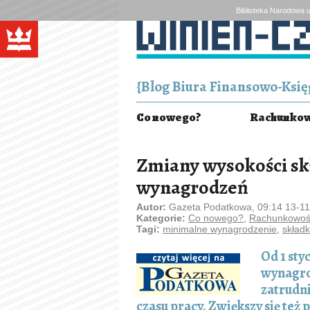
Biblioteka Narodowa u
{Blog Biura Finansowo-Księg
Co nowego?
Rachunkowo
Zmiany wysokości sk
wynagrodzeń
Autor:
Gazeta Podatkowa, 09:14 13-1
Kategorie:
Co nowego?
,
Rachunkowość
Tagi:
minimalne wynagrodzenie
,
skład
Od 1 sty
wynagro
zatrudn
czasu pracy. Zwiększy się te