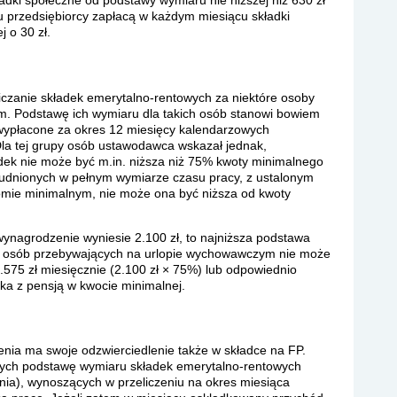
ładki społeczne od podstawy wymiaru nie niższej niż 630 zł
u przedsiębiorcy zapłacą w każdym miesiącu składki
 o 30 zł.
iczanie składek emerytalno-rentowych za niektóre osoby
. Podstawę ich wymiaru dla takich osób stanowi bowiem
wypłacone za okres 12 miesięcy kalendarzowych
la tej grupy osób ustawodawca wskazał jednak,
dek nie może być m.in. niższa niż 75% kwoty minimalnego
rudnionych w pełnym wymiarze czasu pracy, z ustalonym
mie minimalnym, nie może ona być niższa od kwoty
wynagrodzenie wyniesie 2.100 zł, to najniższa podstawa
h osób przebywających na urlopie wychowawczym nie może
.575 zł miesięcznie (2.100 zł × 75%) lub odpowiednio
ka z pensją w kwocie minimalnej.
ia ma swoje odzwierciedlenie także w składce na FP.
ących podstawę wymiaru składek emerytalno-rentowych
nia), wynoszących w przeliczeniu na okres miesiąca