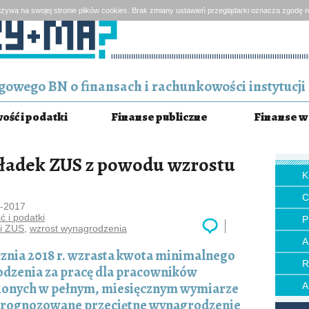
żywa na swojej stronie plików cookies. Brak zmiany ustawień przeglądarki oznacza zgodę n
owego BN o finansach i rachunkowości instytucji 
ść i podatki
Finanse publiczne
Finanse w 
ładek ZUS z powodu wzrostu
1-2017
 i podatki
P
ki ZUS
,
wzrost wynagrodzenia
cznia 2018 r. wzrasta kwota minimalnego
dzenia za pracę dla pracowników
ionych w pełnym, miesięcznym wymiarze
ż prognozowane przeciętne wynagrodzenie