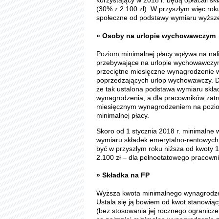
korzystający w 2018 r. będą opłacali sk
(30% z 2.100 zł). W przyszłym więc rok
społeczne od podstawy wymiaru wyższej
» Osoby na urlopie wychowawczym
Poziom minimalnej płacy wpływa na nal
przebywające na urlopie wychowawczym
przeciętne miesięczne wynagrodzenie 
poprzedzających urlop wychowawczy. D
że tak ustalona podstawa wymiaru skła
wynagrodzenia, a dla pracowników zat
miesięcznym wynagrodzeniem na pozio
minimalnej płacy.
Skoro od 1 stycznia 2018 r. minimalne 
wymiaru składek emerytalno-rentowyc
być w przyszłym roku niższa od kwoty 1
2.100 zł – dla pełnoetatowego pracowni
» Składka na FP
Wyższa kwota minimalnego wynagrodzen
Ustala się ją bowiem od kwot stanowi
(bez stosowania jej rocznego ogranicze