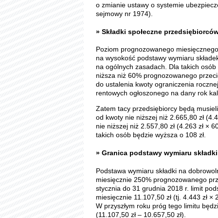
o zmianie ustawy o systemie ubezpiecz
sejmowy nr 1974).
» Składki społeczne przedsiębiorcó
Poziom prognozowanego miesięcznego
na wysokość podstawy wymiaru składek 
na ogólnych zasadach. Dla takich osób
niższa niż 60% prognozowanego przeci
do ustalenia kwoty ograniczenia roczn
rentowych ogłoszonego na dany rok ka
Zatem tacy przedsiębiorcy będą musieli
od kwoty nie niższej niż 2.665,80 zł (4
nie niższej niż 2.557,80 zł (4.263 zł ×
takich osób będzie wyższa o 108 zł.
» Granica podstawy wymiaru składk
Podstawa wymiaru składki na dobrowol
miesięcznie 250% prognozowanego prz
stycznia do 31 grudnia 2018 r. limit p
miesięcznie 11.107,50 zł (tj. 4.443 zł 
W przyszłym roku próg tego limitu będ
(11.107,50 zł – 10.657,50 zł).