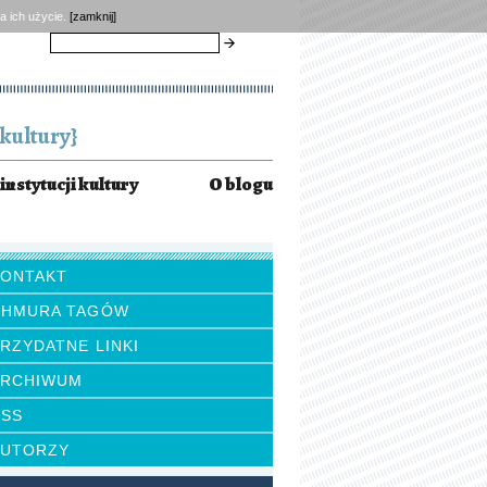
a ich użycie.
[zamknij]
szukaj
kultury}
instytucji kultury
O blogu
KONTAKT
CHMURA TAGÓW
RZYDATNE LINKI
ARCHIWUM
RSS
AUTORZY