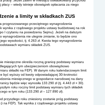
a pracę. Jeżeli zatem w miesiącu oskładkowany przychód
 płacy – wtedy istnieje obowiązek opłacania za niego
enie a limity w składkach ZUS
wota prognozowanego przeciętnego wynagrodzenia
ak wynika z rządowego projektu ustawy budżetowej na rok
 po I czytaniu na posiedzeniu Sejmu). Jeżeli na dalszym
go wynagrodzenia nie ulegnie zmianie, to będzie ono
jego wysokości, tj. 4.263 zł. Kwota tego wynagrodzenia
 podstawach wymiaru składek ZUS.
e miesięczne określa roczną granicę podstawy wymiaru
odlegających tym ubezpieczeniom obowiązkowo
miaru składki na FEP). W danym roku kalendarzowym limit
e być wyższy od kwoty odpowiadającej 30-krotności
dzenia miesięcznego w gospodarce narodowej na dany
anicy będzie więc wynosiła 133.290 zł (tj. 4.443 zł × 30).
yszłym roku roczny limit podstawy wymiaru tych składek
cego w tym roku (133.290 zł – 127.890 zł).
d przyszłego roku zniesiony zostanie próg podstawy
(i na FEP). Tak wynika z rządowego projektu ustawy