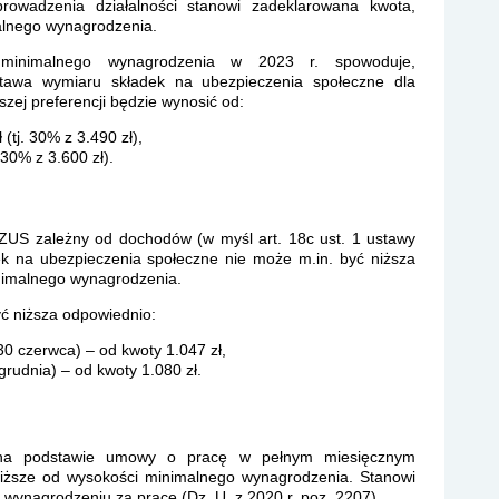
rowadzenia działalności stanowi zadeklarowana kwota,
alnego wynagrodzenia.
 minimalnego wynagrodzenia w 2023 r. spowoduje,
tawa wymiaru składek na ubezpieczenia społeczne dla
zej preferencji będzie wynosić od:
(tj. 30% z 3.490 zł),
 30% z 3.600 zł).
 ZUS zależny od dochodów (w myśl art. 18c ust. 1 ustawy
k na ubezpieczenia społeczne nie może m.in. być niższa
nimalnego wynagrodzenia.
yć niższa odpowiednio:
 30 czerwca) – od kwoty 1.047 zł,
1 grudnia) – od kwoty 1.080 zł.
 na podstawie umowy o pracę w pełnym miesięcznym
iższe od wysokości minimalnego wynagrodzenia. Stanowi
m wynagrodzeniu za pracę (Dz. U. z 2020 r. poz. 2207).