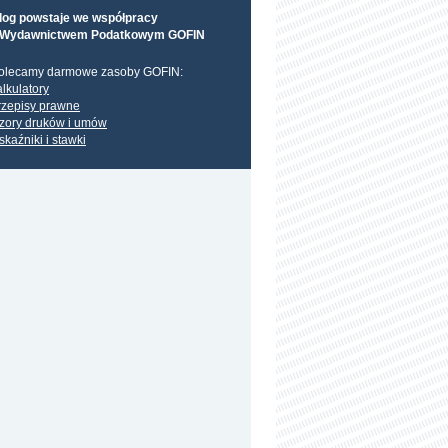
log powstaje we współpracy
 Wydawnictwem Podatkowym GOFIN
olecamy darmowe zasoby GOFIN:
alkulatory
rzepisy prawne
zory druków i umów
skaźniki i stawki