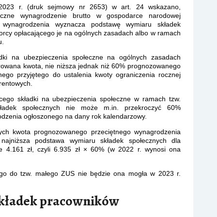
2023 r. (druk sejmowy nr 2653) w art. 24 wskazano,
ęczne wynagrodzenie brutto w gospodarce narodowej
 wynagrodzenia wyznacza podstawę wymiaru składek
orcy opłacającego je na ogólnych zasadach albo w ramach
u.
ładki na ubezpieczenia społeczne na ogólnych zasadach
rowana kwota, nie niższa jednak niż 60% prognozowanego
ego przyjętego do ustalenia kwoty ograniczenia rocznej
rentowych.
ącego składki na ubezpieczenia społeczne w ramach tzw.
adek społecznych nie może m.in. przekroczyć 60%
dzenia ogłoszonego na dany rok kalendarzowy.
jnych kwota prognozowanego przeciętnego wynagrodzenia
 najniższa podstawa wymiaru składek społecznych dla
e 4.161 zł, czyli 6.935 zł × 60% (w 2022 r. wynosi ona
nego do tzw. małego ZUS nie będzie ona mogła w 2023 r.
kładek pracowników