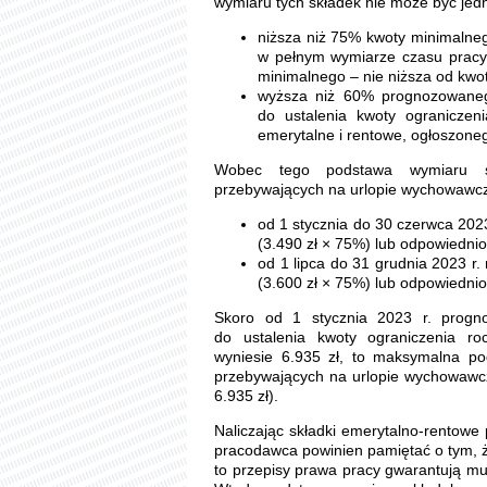
wymiaru tych składek nie może być jed
niższa niż 75% kwoty minimalne
w pełnym wymiarze czasu pracy
minimalnego – nie niższa od kwot
wyższa niż 60% prognozowaneg
do ustalenia kwoty ograniczen
emerytalne i rentowe, ogłoszoneg
Wobec tego podstawa wymiaru sk
przebywających na urlopie wychowawcz
od 1 stycznia do 30 czerwca 2023
(3.490 zł × 75%) lub odpowiednio
od 1 lipca do 31 grudnia 2023 r.
(3.600 zł × 75%) lub odpowiednio
Skoro od 1 stycznia 2023 r. progno
do ustalenia kwoty ograniczenia ro
wyniesie 6.935 zł, to maksymalna p
przebywających na urlopie wychowawcz
6.935 zł).
Naliczając składki emerytalno-rentow
pracodawca powinien pamiętać o tym, ż
to przepisy prawa pracy gwarantują mu