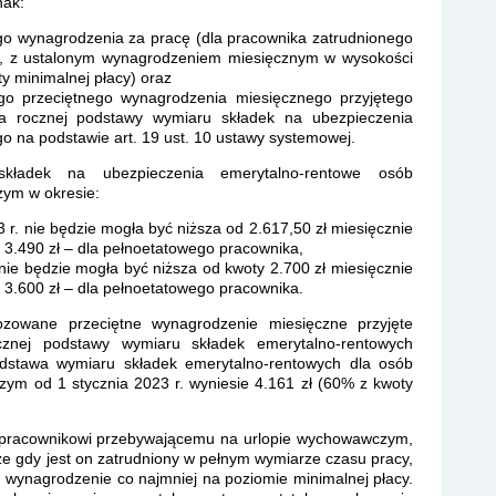
nak:
go wynagrodzenia za pracę (dla pracownika zatrudnionego
, z ustalonym wynagrodzeniem miesięcznym w wysokości
y minimalnej płacy) oraz
o przeciętnego wynagrodzenia miesięcznego przyjętego
ia rocznej podstawy wymiaru składek na ubezpieczenia
o na podstawie art. 19 ust. 10 ustawy systemowej.
ładek na ubezpieczenia emerytalno-rentowe osób
ym w okresie:
 r. nie będzie mogła być niższa od 2.617,50 zł miesięcznie
 3.490 zł – dla pełnoetatowego pracownika,
 nie będzie mogła być niższa od kwoty 2.700 zł miesięcznie
 3.600 zł – dla pełnoetatowego pracownika.
zowane przeciętne wynagrodzenie miesięczne przyjęte
cznej podstawy wymiaru składek emerytalno-rentowych
odstawa wymiaru składek emerytalno-rentowych dla osób
ym od 1 stycznia 2023 r. wyniesie 4.161 zł (60% z kwoty
e pracownikowi przebywającemu na urlopie wychowawczym,
e gdy jest on zatrudniony w pełnym wymiarze czasu pracy,
 wynagrodzenie co najmniej na poziomie minimalnej płacy.