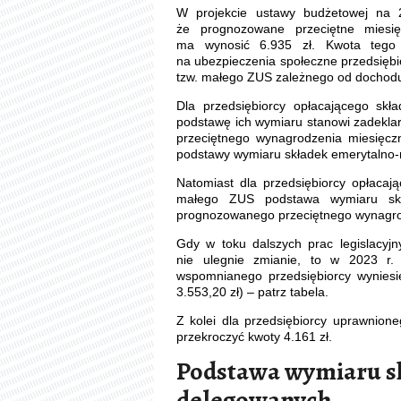
W projekcie ustawy budżetowej na 
że prognozowane przeciętne miesi
ma wynosić 6.935 zł. Kwota tego
na ubezpieczenia społeczne przedsiębi
tzw. małego ZUS zależnego od dochod
Dla przedsiębiorcy opłacającego sk
podstawę ich wymiaru stanowi zadekla
przeciętnego wynagrodzenia miesięczn
podstawy wymiaru składek emerytalno-
Natomiast dla przedsiębiorcy opłacaj
małego ZUS podstawa wymiaru skł
prognozowanego przeciętnego wynagro
Gdy w toku dalszych prac legislacy
nie ulegnie zmianie, to w 2023 r.
wspomnianego przedsiębiorcy wyniesi
3.553,20 zł) – patrz tabela.
Z kolei dla przedsiębiorcy uprawnio
przekroczyć kwoty 4.161 zł.
Podstawa wymiaru s
delegowanych