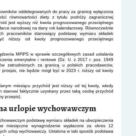
cowników oddelegowanych do pracy za granicę wyłączona
ści równowartości diety z tytułu podróży zagranicznej
chód jest wyższy niż kwota prognozowanego przeciętnego
arce narodowej na dany rok kalendarzowy. Równocześnie
ych pracowników stanowiący podstawę wymiaru składek
być niższy od kwoty prognozowanego przeciętnego
ządzenia MPiPS w sprawie szczegółowych zasad ustalania
zenia emerytalne i rentowe (Dz. U. z 2017 r. poz. 1949
ów zatrudnionych za granicą u polskich pracodawców,
przepis, nie będzie mógł być w 2023 r. niższy od kwoty
anym miesiącu przychód jest niższy od tej kwoty, wtedy
 stanowi faktycznie uzyskany przez taką osobę przychód
y przepis).
 na urlopie wychowawczym
wychowawczym podstawę wymiaru składek na ubezpieczenia
ętne miesięczne wynagrodzenie wypłacone za okres 12
ych urlop wychowawczy. Ustalona w taki sposób podstawa