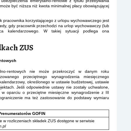
ubezpieczenia emerytalno-rentowe z tytułu przebywania
oże być niższa niż kwota minimalnej płacy obowiązującej
k pracownika korzystającego z urlopu wychowawczego jest
wtedy, gdy pracownik przechodzi na urlop wychowawczy (lub
ca kalendarzowego. W takiej sytuacji podlega ona
dkach ZUS
entowych
alno-rentowych nie może przekroczyć w danym roku
ozowanego przeciętnego wynagrodzenia miesięcznego
alendarzowy, określonego w ustawie budżetowej, ustawie
ektach. Jeśli odpowiednie ustawy nie zostały uchwalone,
 w oparciu o przeciętne miesięczne wynagrodzenie z III
 ograniczenie ma też zastosowanie do podstawy wymiaru
Prenumeratorów GOFIN
e w rozliczeniach składek ZUS dostępne w serwisie
n.pl