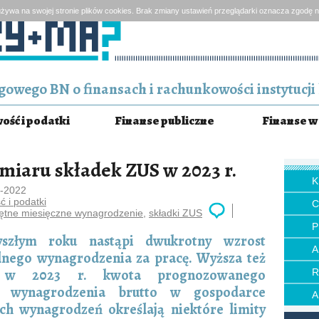
żywa na swojej stronie plików cookies. Brak zmiany ustawień przeglądarki oznacza zgodę n
owego BN o finansach i rachunkowości instytucji 
ść i podatki
Finanse publiczne
Finanse w 
iaru składek ZUS w 2023 r.
1-2022
 i podatki
iętne miesięczne wynagrodzenie
,
składki ZUS
P
szłym roku nastąpi dwukrotny wzrost
nego wynagrodzenia za pracę. Wyższa też
e w 2023 r. kwota prognozowanego
go wynagrodzenia brutto w gospodarce
h wynagrodzeń określają niektóre limity