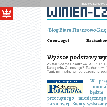
Biblioteka Narodowa u
{Blog Biura Finansowo-Księg
Co nowego?
Rachunkowo
Wyższe podstawy wym
Autor:
Gazeta Podatkowa, 09:57 17-1
Kategorie:
Co nowego?
,
Rachunkowość
Tagi:
minimalne wynagrodzenie
,
przec
W przy
minimal
będzi
przeciętnego miesięczne
narodowej. Kwoty wskazanyc