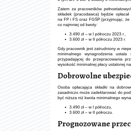
Zatem za pracowników pełnoetatowych
składek (pracodawca) będzie opłacał 
na FP i FS oraz FGŚP (przyjmując, że 
co najmniej od kwoty:
3.490 zł – w I półroczu 2023 r.,
3.600 zł – w II półroczu 2023 r.
Gdy pracownik jest zatrudniony w nie
minimalnego wynagrodzenia ustala 
przypadającej do przepracowania pr
wysokość minimalnej płacy ustalonej n
Dobrowolne ubezpie
Osoba opłacająca składki na dobrow
zasadniczo może zadeklarować do pods
być niższa niż kwota minimalnego wyna
3.490 zł – w I półroczu,
3.600 zł – w II półroczu.
Prognozowane przec