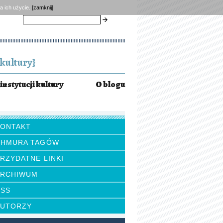
a ich użycie.
[zamknij]
szukaj
kultury}
instytucji kultury
O blogu
KONTAKT
CHMURA TAGÓW
RZYDATNE LINKI
ARCHIWUM
RSS
AUTORZY