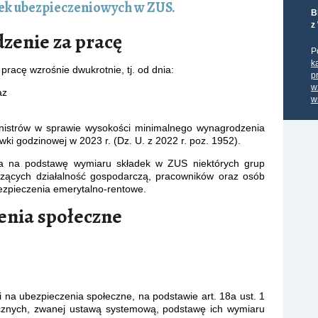
ek ubezpieczeniowych w ZUS.
B
z
zenie za pracę
P
k
racę wzrośnie dwukrotnie, tj. od dnia:
p
w
az
w
nistrów w sprawie wysokości minimalnego wynagrodzenia
ki godzinowej w 2023 r. (Dz. U. z 2022 r. poz. 1952).
a na podstawę wymiaru składek w ZUS niektórych grup
dzących działalność gospodarczą, pracowników oraz osób
ezpieczenia emerytalno-rentowe.
enia społeczne
i na ubezpieczenia społeczne, na podstawie art. 18a ust. 1
cznych, zwanej ustawą systemową, podstawę ich wymiaru