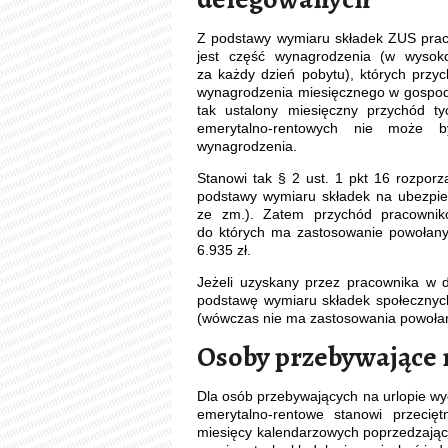
Z podstawy wymiaru składek ZUS pra
jest część wynagrodzenia (w wysoko
za każdy dzień pobytu), których przy
wynagrodzenia miesięcznego w gospod
tak ustalony miesięczny przychód t
emerytalno-rentowych nie może 
wynagrodzenia.
Stanowi tak § 2 ust. 1 pkt 16 rozpor
podstawy wymiaru składek na ubezpiec
ze zm.). Zatem przychód pracownik
do których ma zastosowanie powołany 
6.935 zł.
Jeżeli uzyskany przez pracownika w d
podstawę wymiaru składek społecznych
(wówczas nie ma zastosowania powołan
Osoby przebywające
Dla osób przebywających na urlopie 
emerytalno-rentowe stanowi przeci
miesięcy kalendarzowych poprzedzając