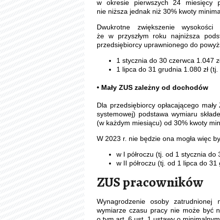
w okresie pierwszych 24 miesięcy p
nie niższa jednak niż 30% kwoty minim
Dwukrotne zwiększenie wysokości
że w przyszłym roku najniższa pods
przedsiębiorcy uprawnionego do powyżs
1 stycznia do 30 czerwca 1.047 zł 
1 lipca do 31 grudnia 1.080 zł (tj.
• Mały ZUS zależny od dochodów
Dla przedsiębiorcy opłacającego mały
systemowej) podstawa wymiaru składe
(w każdym miesiącu) od 30% kwoty mi
W 2023 r. nie będzie ona mogła więc b
w I półroczu (tj. od 1 stycznia do
w II półroczu (tj. od 1 lipca do 3
ZUS pracowników
Wynagrodzenie osoby zatrudnionej
wymiarze czasu pracy nie może być n
o tym art. 6 ust. 1 ustawy o minimalny