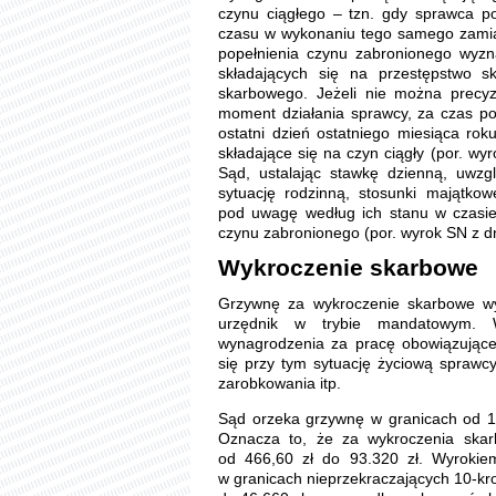
czynu ciągłego – tzn. gdy sprawca p
czasu w wykonaniu tego samego zamiar
popełnienia czynu zabronionego wyzn
składających się na przestępstwo 
skarbowego. Jeżeli nie można precy
moment działania sprawcy, za czas po
ostatni dzień ostatniego miesiąca ro
składające się na czyn ciągły (por. wyr
Sąd, ustalając stawkę dzienną, uwzg
sytuację rodzinną, stosunki majątkow
pod uwagę według ich stanu w czasie 
czynu zabronionego (por. wyrok SN z dni
Wykroczenie skarbowe
Grzywnę za wykroczenie skarbowe w
urzędnik w trybie mandatowym. 
wynagrodzenia za pracę obowiązujące
się przy tym sytuację życiową sprawcy
zarobkowania itp.
Sąd orzeka grzywnę w granicach od 1
Oznacza to, że za wykroczenia ska
od 466,60 zł do 93.320 zł. Wyrok
w granicach nieprzekraczających 10-kr