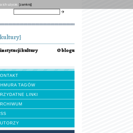
a ich użycie.
[zamknij]
szukaj
kultury}
instytucji kultury
O blogu
KONTAKT
CHMURA TAGÓW
RZYDATNE LINKI
ARCHIWUM
RSS
AUTORZY