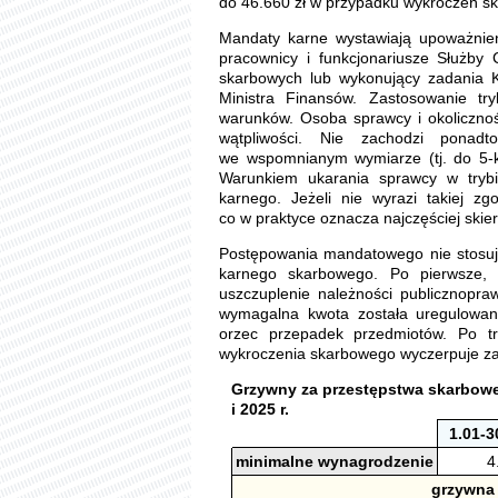
do 46.660 zł w przypadku wykroczeń s
Mandaty karne wystawiają upoważnie
pracownicy i funkcjonariusze Służby
skarbowych lub wykonujący zadania 
Ministra Finansów. Zastosowanie tr
warunków. Osoba sprawcy i okoliczno
wątpliwości. Nie zachodzi ponad
we wspomnianym wymiarze (tj. do 5-k
Warunkiem ukarania sprawcy w tryb
karnego. Jeżeli nie wyrazi takiej 
co w praktyce oznacza najczęściej skier
Postępowania mandatowego nie stosuj
karnego skarbowego. Po pierwsze, 
uszczuplenie należności publicznopra
wymagalna kwota została uregulowan
orzec przepadek przedmiotów. Po tr
wykroczenia skarbowego wyczerpuje z
Grzywny za przestępstwa skarbowe
i 2025 r.
1.01-3
minimalne wynagrodzenie
4
grzywna