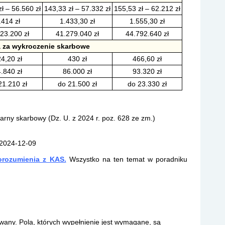
ł – 56.560 zł
143,33 zł – 57.332 zł
155,53 zł – 62.212 zł
.414 zł
1.433,30 zł
1.555,30 zł
23.200 zł
41.279.040 zł
44.792.640 zł
 za wykroczenie skarbowe
4,20 zł
430 zł
466,60 zł
.840 zł
86.000 zł
93.320 zł
21.210 zł
do 21.500 zł
do 23.330 zł
arny skarbowy (Dz. U. z 2024 r. poz. 628 ze zm.)
 2024-12-09
porozumienia z KAS.
Wszystko na ten temat w poradniku
owany.
Pola, których wypełnienie jest wymagane, są