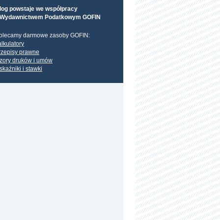
log powstaje we współpracy
 Wydawnictwem Podatkowym GOFIN
olecamy darmowe zasoby GOFIN:
alkulatory
rzepisy prawne
zory druków i umów
skaźniki i stawki