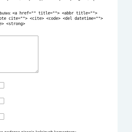
ibutes:
<a href="" title=""> <abbr title="">
ote cite=""> <cite> <code> <del datetime="">
e> <strong>