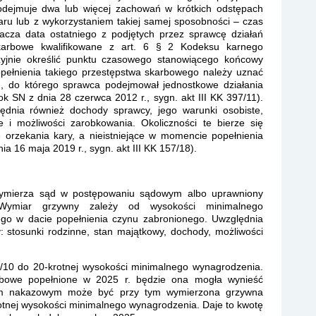
odejmuje dwa lub więcej zachowań w krótkich odstępach
u lub z wykorzystaniem takiej samej sposobności – czas
acza data ostatniego z podjętych przez sprawcę działań
skarbowe kwalifikowane z art. 6 § 2 Kodeksu karnego
zyjnie określić punktu czasowego stanowiącego końcowy
pełnienia takiego przestępstwa skarbowego należy uznać
ku, do którego sprawca podejmował jednostkowe działania
ok SN z dnia 28 czerwca 2012 r., sygn. akt III KK 397/11).
lędnia również dochody sprawcy, jego warunki osobiste,
e i możliwości zarobkowania. Okoliczności te bierze się
orzekania kary, a nieistniejące w momencie popełnienia
a 16 maja 2019 r., sygn. akt III KK 157/18).
ymierza sąd w postępowaniu sądowym albo uprawniony
Wymiar grzywny zależy od wysokości minimalnego
go w dacie popełnienia czynu zabronionego. Uwzględnia
: stosunki rodzinne, stan majątkowy, dochody, możliwości
/10 do 20-krotnej wysokości minimalnego wynagrodzenia.
rbowe popełnione w 2025 r. będzie ona mogła wynieść
iem nakazowym może być przy tym wymierzona grzywna
otnej wysokości minimalnego wynagrodzenia. Daje to kwotę