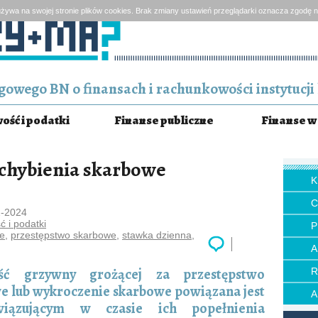
żywa na swojej stronie plików cookies. Brak zmiany ustawień przeglądarki oznacza zgodę n
owego BN o finansach i rachunkowości instytucji 
ść i podatki
Finanse publiczne
Finanse w 
chybienia skarbowe
2-2024
 i podatki
P
we
,
przestępstwo skarbowe
,
stawka dzienna
,
ść grzywny grożącej za przestępstwo
e lub wykroczenie skarbowe powiązana jest
iązującym w czasie ich popełnienia