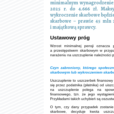
minimalnym wynagrodzeniem 
2025 r. do 4.666 zł. Mak
wykroczenie skarbowe będzie 
skarbowe – prawie 45 mln z
i majątkową sprawcy.
Ustawowy próg
Wzrost minimalnej pensji oznacza 
a przestępstwem skarbowym w przypa
narażeniu na uszczuplenie należności p
Czyn zabroniony, którego społeczn
skarbowym lub wykroczeniem skar
Uszczuplenie to uszczerbek finansowy 
się przez podatnika (płatnika) od uisz
na uszczuplenie polega na spowo
finansowego, tzn. że jego wystąpie
Przykładami takich uchybień są oszust
O tym, czy dany przypadek zostanie
skarbowe, decyduje kwota uszczu