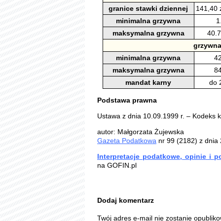
granice stawki dziennej
141,40 z
minimalna grzywna
1
maksymalna grzywna
40.7
grzywna
minimalna grzywna
42
maksymalna grzywna
84
mandat karny
do 
Podstawa prawna
Ustawa z dnia 10.09.1999 r. – Kodeks k
autor: Małgorzata Żujewska
Gazeta Podatkowa
nr 99 (2182) z dnia
Interpretacje podatkowe, opinie i 
na GOFIN.pl
Dodaj komentarz
Twój adres e-mail nie zostanie opublik