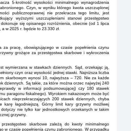
znacza 5-krotność wysokości minimalnego wynagrodzenia
zabronionego. Czyn, w wyniku którego kwota uszczuplonej
ości publicznoprawnej nie przekracza tego limitu, jest
kujący wyższymi uszczupleniami stanowi przestępstwo
dokonuje się opisanego rozróżnienia, obecnie (od 1 lipca
 a w 2025 r. będzie to 23.330 zł.
 za pracę, obowiązującego w czasie popełnienia czynu
rzywny grożące za przestępstwa skarbowe i wykroczenia
st wymierzana w stawkach dziennych. Sąd, orzekając ją,
ełniony czyn oraz wysokość jednej stawki. Najniższa liczba
ym skarbowym wynosi 10, najwyższa – 720. Nie za każde
k dziennych. Są takie, za które można orzec najwyżej 240
ieprawdy w informacji podsumowującej) czy 180 stawek
cemu paragonu fiskalnego). Wyrokiem nakazowym może być
icach nieprzekraczających 200 stawek dziennych, chyba
 karę łagodniejszą. Górny limit kary grzywny możliwej
otyczy nie tylko kar jednostkowych orzekanych w takim
ącznej grzywny.
a przestępstwo skarbowe zależą do kwoty minimalnego
o w czasie popełnienia czynu zabronionego. W przypadku