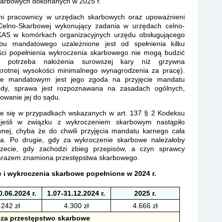
karbowych dokonanych w 2025 r.
ni pracownicy w urzędach skarbowych oraz upoważnieni
 Celno-Skarbowej wykonujący zadania w urzędach celno-
KAS w komórkach organizacyjnych urzędu obsługującego
ybu mandatowego uzależnione jest od spełnienia kilku
ści popełnienia wykroczenia skarbowego nie mogą budzić
to potrzeba nałożenia surowszej kary niż grzywna
rotnej wysokości minimalnego wynagrodzenia za pracę).
ie mandatowym jest jego zgoda na przyjęcie mandatu
zgody, sprawa jest rozpoznawana na zasadach ogólnych,
owanie jej do sądu.
e się w przypadkach wskazanych w art. 137 § 2 Kodeksu
jeśli w związku z wykroczeniem skarbowym nastąpiło
wnej, chyba że do chwili przyjęcia mandatu karnego cała
a. Po drugie, gdy za wykroczenie skarbowe należałoby
zecie, gdy zachodzi zbieg przepisów, a czyn sprawcy
arazem znamiona przestępstwa skarbowego.
 i wykroczenia skarbowe popełnione w 2024 r.
0.06.2024 r.
1.07-31.12.2024 r.
2025 r.
.242 zł
4.300 zł
4.666 zł
 za przestępstwo skarbowe