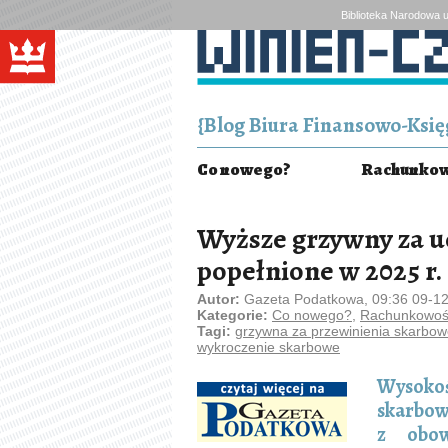
Biblioteka Narodowa u
{Blog Biura Finansowo-Księg
Co nowego?
Rachunkowo
Wyższe grzywny za u
popełnione w 2025 r.
Autor:
Gazeta Podatkowa, 09:36 09-1
Kategorie:
Co nowego?
,
Rachunkowość
Tagi:
grzywna za przewinienia skarbo
wykroczenie skarbowe
Wysoko
skarbow
z obow