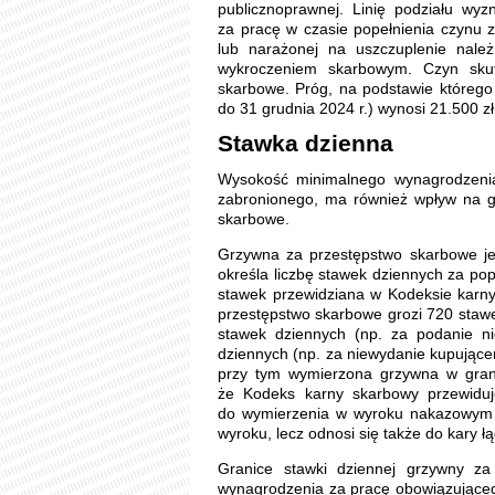
publicznoprawnej. Linię podziału wy
za pracę w czasie popełnienia czynu 
lub narażonej na uszczuplenie należn
wykroczeniem skarbowym. Czyn skut
skarbowe. Próg, na podstawie którego 
do 31 grudnia 2024 r.) wynosi 21.500 zł,
Stawka dzienna
Wysokość minimalnego wynagrodzenia
zabronionego, ma również wpływ na g
skarbowe.
Grzywna za przestępstwo skarbowe je
określa liczbę stawek dziennych za pop
stawek przewidziana w Kodeksie karn
przestępstwo skarbowe grozi 720 stawe
stawek dziennych (np. za podanie n
dziennych (np. za niewydanie kupują
przy tym wymierzona grzywna w gran
że Kodeks karny skarbowy przewiduje
do wymierzenia w wyroku nakazowym d
wyroku, lecz odnosi się także do kary ł
Granice stawki dziennej grzywny z
wynagrodzenia za pracę obowiązująceg