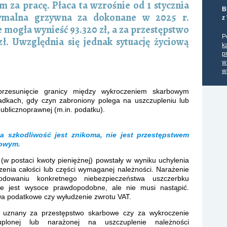
za pracę. Płaca ta wzrośnie od 1 stycznia
B
symalna grzywna za dokonane w 2025 r.
z
mogła wynieść 93.320 zł, a za przestępstwo
P
ł. Uwzględnia się jednak sytuację życiową
k
p
w
w
przesunięcie granicy między wykroczeniem skarbowym
dkach, gdy czyn zabroniony polega na uszczupleniu lub
ublicznoprawnej (m.in. podatku).
a szkodliwość jest znikoma, nie jest przestępstwem
bowym.
(w postaci kwoty pieniężnej) powstały w wyniku uchylenia
czenia całości lub części wymaganej należności. Narażenie
dowaniu konkretnego niebezpieczeństwa uszczerbku
nie jest wysoce prawdopodobne, ale nie musi nastąpić.
wa podatkowe czy wyłudzenie zwrotu VAT.
 uznany za przestępstwo skarbowe czy za wykroczenie
plonej lub narażonej na uszczuplenie należności