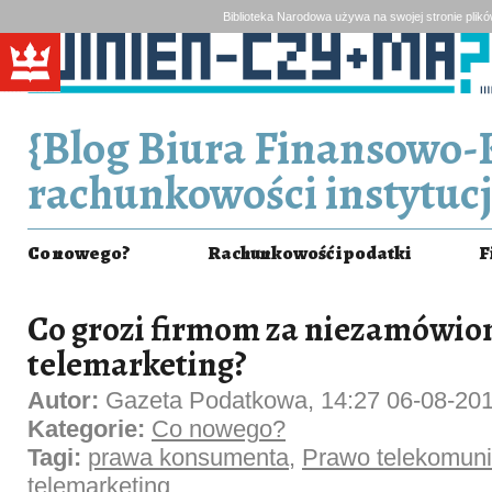
Biblioteka Narodowa używa na swojej stronie plik
{Blog Biura Finansowo-
rachunkowości instytucj
Co nowego?
Rachunkowość i podatki
F
Co grozi firmom za niezamówio
telemarketing?
Autor:
Gazeta Podatkowa, 14:27 06-08-20
Kategorie:
Co nowego?
Tagi:
prawa konsumenta
,
Prawo telekomuni
telemarketing