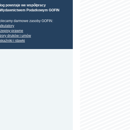
log powstaje we współpracy
 Wydawnictwem Podatkowym GOFIN
olecamy darmowe zasoby GOFIN:
alkulatory
rzepisy prawne
zory druków i umów
skaźniki i stawki