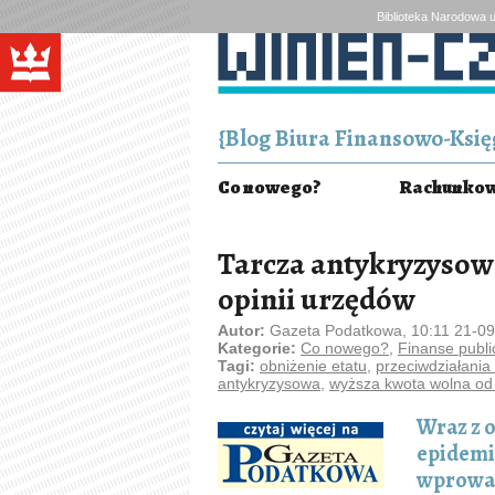
Biblioteka Narodowa u
{Blog Biura Finansowo-Księg
Co nowego?
Rachunkowo
Tarcza antykryzysow
opinii urzędów
Autor:
Gazeta Podatkowa, 10:11 21-0
Kategorie:
Co nowego?
,
Finanse publi
Tagi:
obniżenie etatu
,
przeciwdziałani
antykryzysowa
,
wyższa kwota wolna od
Wraz z 
epidemic
wprowad