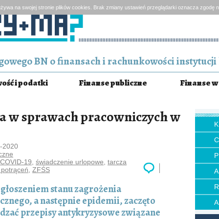
żywa na swojej stronie plików cookies. Brak zmiany ustawień przeglądarki oznacza zgodę n
owego BN o finansach i rachunkowości instytucji 
ść i podatki
Finanse publiczne
Finanse w 
a w sprawach pracowniczych w
9-2020
czne
P
a COVID-19
,
świadczenie urlopowe
,
tarcza
 potrąceń
,
ZFŚS
ogłoszeniem stanu zagrożenia
znego, a następnie epidemii, zaczęto
zać przepisy antykryzysowe związane