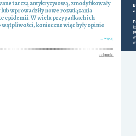
 zwane tarczą antykryzysową, zmodyfikowały
B
y lub wprowadziły nowe rozwiązania
z
e epidemii. W wielu przypadkach ich
P
 wątpliwości, konieczne więc były opinie
k
p
w
… więcej
w
podpunkt