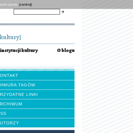
a ich użycie.
[zamknij]
szukaj
kultury}
instytucji kultury
O blogu
KONTAKT
CHMURA TAGÓW
RZYDATNE LINKI
ARCHIWUM
RSS
AUTORZY