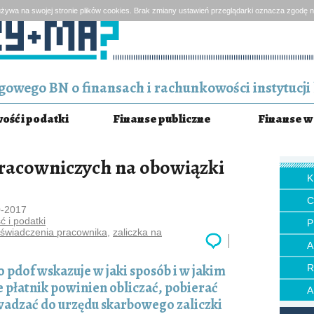
żywa na swojej stronie plików cookies. Brak zmiany ustawień przeglądarki oznacza zgodę n
owego BN o finansach i rachunkowości instytucji 
ść i podatki
Finanse publiczne
Finanse w 
racowniczych na obowiązki
0-2017
 i podatki
P
świadczenia pracownika
,
zaliczka na
 pdof wskazuje w jaki sposób i w jakim
 płatnik powinien obliczać, pobierać
wadzać do urzędu skarbowego zaliczki