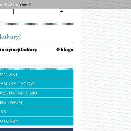
a ich użycie.
[zamknij]
szukaj
kultury}
instytucji kultury
O blogu
KONTAKT
CHMURA TAGÓW
RZYDATNE LINKI
ARCHIWUM
RSS
AUTORZY