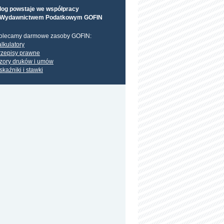
log powstaje we współpracy
 Wydawnictwem Podatkowym GOFIN
olecamy darmowe zasoby GOFIN:
alkulatory
rzepisy prawne
zory druków i umów
skaźniki i stawki