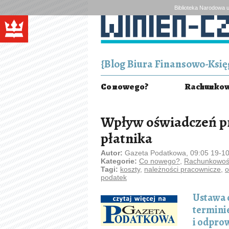
Biblioteka Narodowa u
{Blog Biura Finansowo-Księg
Co nowego?
Rachunkowo
Wpływ oświadczeń p
płatnika
Autor:
Gazeta Podatkowa, 09:05 19-1
Kategorie:
Co nowego?
,
Rachunkowość
Tagi:
koszty
,
należności pracownicze
,
o
podatek
Ustawa o
terminie
i odpro