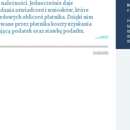
należności. Jednocześnie daje
B
ania oświadczeń i wniosków, które
z
dowych obliczeń płatnika. Dzięki nim
P
wane przez płatnika koszty uzyskania
k
jącą podatek oraz stawkę podatku.
p
w
… więcej
w
podpunkt