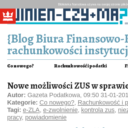
Biblioteka Narodowa używa na swojej stronie plik
{Blog Biura Finansowo-
rachunkowości instytucj
Co nowego?
Rachunkowość i podatki
F
Nowe możliwości ZUS w sprawie
Autor:
Gazeta Podatkowa, 09:50 31-01-20
Kategorie:
Co nowego?
,
Rachunkowość i p
Tagi:
e-ZLA
,
e-zwolnienie
,
kontrola zus
,
nie
pracy
,
powiadomienie