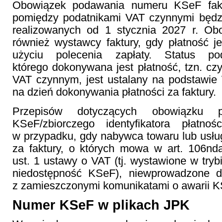
Obowiązek podawania numeru KSeF fakt
pomiędzy podatnikami VAT czynnymi będzi
realizowanych od 1 stycznia 2027 r. Ob
również wystawcy faktury, gdy płatność 
użyciu polecenia zapłaty. Status po
którego dokonywana jest płatność, tzn. czy
VAT czynnym, jest ustalany na podstawie
na dzień dokonywania płatności za faktury.
Przepisów dotyczących obowiązku 
KSeF/zbiorczego identyfikatora płatno
w przypadku, gdy nabywca towaru lub usług
za faktury, o których mowa w art. 106nda
ust. 1 ustawy o VAT (tj. wystawione w trybie
niedostępność KSeF), niewprowadzone
z zamieszczonymi komunikatami o awarii K
Numer KSeF w plikach JPK