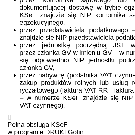
dokumentującej dostawę w trybie eg
KSeF znajdzie się NIP komornika s
egzekucyjnego,
przez przedstawiciela podatkoweg
znajdzie się NIP przedstawiciela podat
przez jednostkę podrzędną JST 
przez członka GV w imieniu GV – w nu
się odpowiednio NIP jednostki podr
członka GV,
przez nabywcę (podatnika VAT czynne
zakup produktów rolnych lub usług ro
ryczałtowego (faktura VAT RR i fakt
– w numerze KSeF znajdzie się NIP 
VAT czynnego).

Pełna obsługa KSeF
w programie DRUKI Gofin