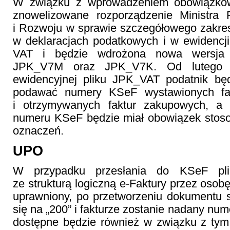
W związku z wprowadzeniem obowiązk
znowelizowane rozporządzenie Ministra F
i Rozwoju w sprawie szczegółowego zakre
w deklaracjach podatkowych i w ewidencj
VAT i będzie wdrożona nowa wersja s
JPK_V7M oraz JPK_V7K. Od lutego 
ewidencyjnej pliku JPK_VAT podatnik bę
podawać numery KSeF wystawionych fa
i otrzymywanych faktur zakupowych, a
numeru KSeF będzie miał obowiązek stos
oznaczeń.
UPO
W przypadku przesłania do KSeF pl
ze strukturą logiczną e-Faktury przez osob
uprawniony, po przetworzeniu dokumentu s
się na „200” i fakturze zostanie nadany nu
dostępne będzie również w związku z tym