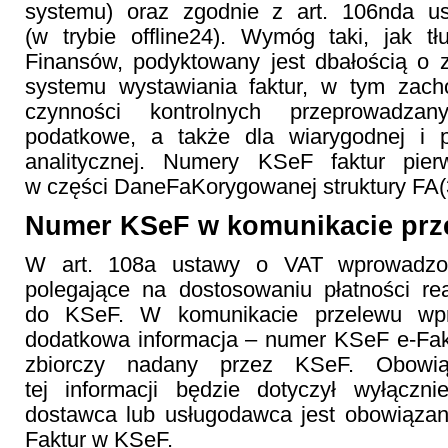
systemu) oraz zgodnie z art. 106nda u
(w trybie offline24). Wymóg taki, jak t
Finansów, podyktowany jest dbałością o 
systemu wystawiania faktur, w tym zac
czynności kontrolnych przeprowadza
podatkowe, a także dla wiarygodnej i p
analitycznej. Numery KSeF faktur pier
w części DaneFaKorygowanej struktury FA(
Numer KSeF w komunikacie pr
W art. 108a ustawy o VAT wprowadzo
polegające na dostosowaniu płatności 
do KSeF. W komunikacie przelewu wpr
dodatkowa informacja – numer KSeF e-Faktu
zbiorczy nadany przez KSeF. Obowią
tej informacji będzie dotyczył wyłączni
dostawca lub usługodawca jest obowiązan
Faktur w KSeF.