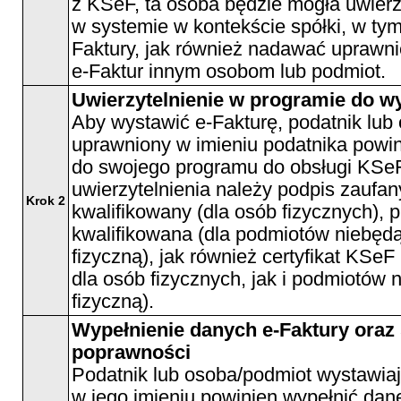
z KSeF, ta osoba będzie mogła uwierzy
w systemie w kontekście spółki, w ty
Faktury, jak również nadawać uprawni
e-Faktur innym osobom lub podmiot.
Uwierzytelnienie w programie do wy
Aby wystawić e-Fakturę, podatnik lub
uprawniony w imieniu podatnika powini
do swojego programu do obsługi KSe
uwierzytelnienia należy podpis zaufan
Krok 2
kwalifikowany (dla osób fizycznych), 
kwalifikowana (dla podmiotów niebęd
fizyczną), jak również certyfikat KSeF
dla osób fizycznych, jak i podmiotów
fizyczną).
Wypełnienie danych e-Faktury oraz
poprawności
Podatnik lub osoba/podmiot wystawiaj
w jego imieniu powinien wypełnić dane