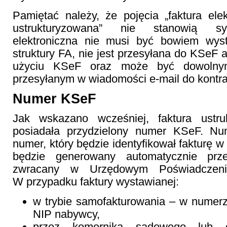
Pamiętać należy, że pojęcia „faktura elekt
ustrukturyzowana” nie stanowią sy
elektroniczna nie musi być bowiem wys
struktury FA, nie jest przesyłana do KSeF 
użyciu KSeF oraz może być dowolnym
przesyłanym w wiadomości e-mail do kontr
Numer KSeF
Jak wskazano wcześniej, faktura ustru
posiadała przydzielony numer KSeF. Nu
numer, który będzie identyfikował fakturę 
będzie generowany automatycznie pr
zwracany w Urzędowym Poświadczeni
W przypadku faktury wystawianej:
w trybie samofakturowania – w numerz
NIP nabywcy,
przez komornika sądowego lub o