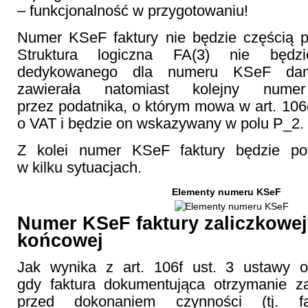
– funkcjonalność w przygotowaniu!
Numer KSeF faktury nie będzie częścią pl
Struktura logiczna FA(3) nie będz
dedykowanego dla numeru KSeF dane
zawierała natomiast kolejny nume
przez podatnika, o którym mowa w art. 106e
o VAT i będzie on wskazywany w polu P_2.
Z kolei numer KSeF faktury będzie pot
w kilku sytuacjach.
Elementy numeru KSeF
Numer KSeF faktury zaliczkowej
końcowej
Jak wynika z art. 106f ust. 3 ustawy 
gdy faktura dokumentująca otrzymanie za
przed dokonaniem czynności (tj. fak