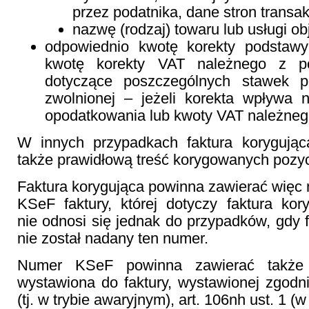
przez podatnika, dane stron transakc
nazwę (rodzaj) towaru lub usługi ob
odpowiednio kwotę korekty podstawy
kwotę korekty VAT należnego z p
dotyczące poszczególnych stawek p
zwolnionej – jeżeli korekta wpływa
opodatkowania lub kwoty VAT należneg
W innych przypadkach faktura korygują
także prawidłową treść korygowanych pozyc
Faktura korygująca powinna zawierać więc
KSeF faktury, której dotyczy faktura ko
nie odnosi się jednak do przypadków, gdy 
nie został nadany ten numer.
Numer KSeF powinna zawierać także f
wystawiona do faktury, wystawionej zgodnie
(tj. w trybie awaryjnym), art. 106nh ust. 1 (