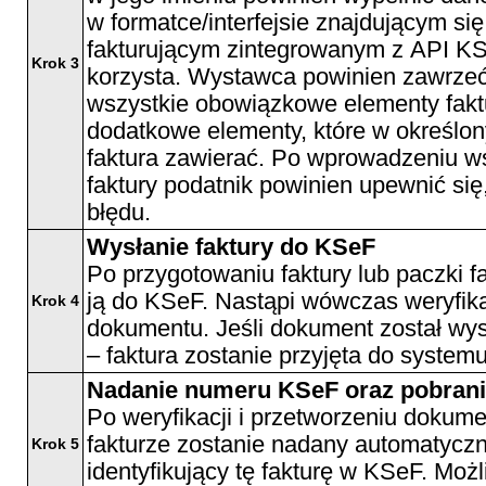
w formatce/interfejsie znajdującym si
fakturującym zintegrowanym z API KS
Krok 3
korzysta. Wystawca powinien zawrzeć
wszystkie obowiązkowe elementy fakt
dodatkowe elementy, które w określon
faktura zawierać. Po wprowadzeniu w
faktury podatnik powinien upewnić się,
błędu.
Wysłanie faktury do KSeF
Po przygotowaniu faktury lub paczki f
ją do KSeF. Nastąpi wówczas weryfika
Krok 4
dokumentu. Jeśli dokument został wy
– faktura zostanie przyjęta do systemu
Nadanie numeru KSeF oraz pobran
Po weryfikacji i przetworzeniu dokum
fakturze zostanie nadany automatyczn
Krok 5
identyfikujący tę fakturę w KSeF. Moż