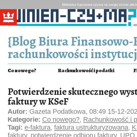
Biblioteka Narodowa używa na swojej stronie plik
{Blog Biura Finansowo-
rachunkowości instytucj
Co nowego?
Rachunkowość i podatki
F
Potwierdzenie skutecznego wys
faktury w KSeF
Autor:
Gazeta Podatkowa, 08:49 15-12-20
Kategorie:
Co nowego?
,
Rachunkowość i p
Tagi:
e-faktura
,
faktura ustrukturyzowana
,
K
faktury
,
potwierdzenie odbioru faktury
,
UPO
,