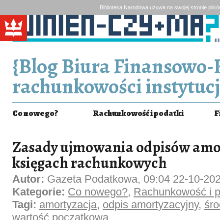
Biblioteka Narodowa używa na swojej stronie plik
{Blog Biura Finansowo-
rachunkowości instytucj
Co nowego?
Rachunkowość i podatki
F
Zasady ujmowania odpisów amo
księgach rachunkowych
Autor:
Gazeta Podatkowa, 09:04 22-10-20
Kategorie:
Co nowego?
,
Rachunkowość i p
Tagi:
amortyzacja
,
odpis amortyzacyjny
,
śro
wartość początkowa