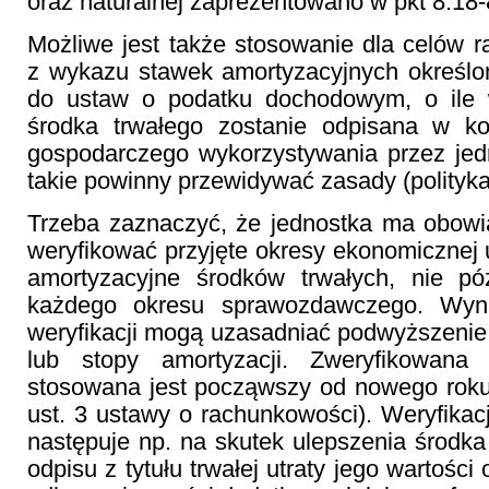
oraz naturalnej zaprezentowano w pkt 8.18-
Możliwe jest także stosowanie dla celów
z wykazu stawek amortyzacyjnych określo
do ustaw o podatku dochodowym, o ile 
środka trwałego zostanie odpisana w k
gospodarczego wykorzystywania przez jed
takie powinny przewidywać zasady (polityk
Trzeba zaznaczyć, że jednostka ma obowi
weryfikować przyjęte okresy ekonomicznej u
amortyzacyjne środków trwałych, nie pó
każdego okresu sprawozdawczego. Wyni
weryfikacji mogą uzasadniać podwyższenie 
lub stopy amortyzacji. Zweryfikowana 
stosowana jest począwszy od nowego roku
ust. 3 ustawy o rachunkowości). Weryfikacj
następuje np. na skutek ulepszenia środka
odpisu z tytułu trwałej utraty jego wartości