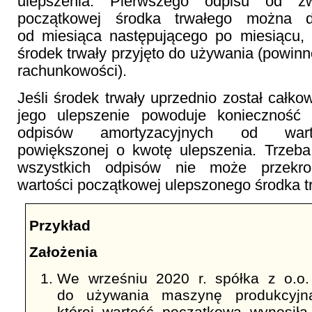
ulepszenia. Pierwszego odpisu od zw
początkowej środka trwałego można 
od miesiąca następującego po miesiącu,
środek trwały przyjęto do używania (powinn
rachunkowości).
Jeśli środek trwały uprzednio został całko
jego ulepszenie powoduje konieczność 
odpisów amortyzacyjnych od wart
powiększonej o kwotę ulepszenia. Trzeb
wszystkich odpisów nie może przekro
wartości początkowej ulepszonego środka t
Przykład
Założenia
We wrześniu 2020 r. spółka z o.o.
do używania maszynę produkcyjną
której wartość początkowa wynosiła