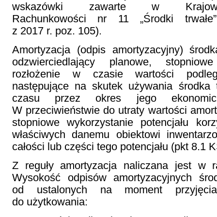
wskazówki zawarte w Krajowy
Rachunkowości nr 11 „Środki trwał
z 2017 r. poz. 105).
Amortyzacja (odpis amortyzacyjny) środk
odzwierciedlający planowe, stopniow
rozłożenie w czasie wartości podlega
następujące na skutek używania środka 
czasu przez okres jego ekonomiczn
W przeciwieństwie do utraty wartości amort
stopniowe wykorzystanie potencjału kor
właściwych danemu obiektowi inwentarz
całości lub części tego potencjału (pkt 8.1 
Z reguły amortyzacja naliczana jest w r
Wysokość odpisów amortyzacyjnych środ
od ustalonych na moment przyjęcia
do użytkowania: