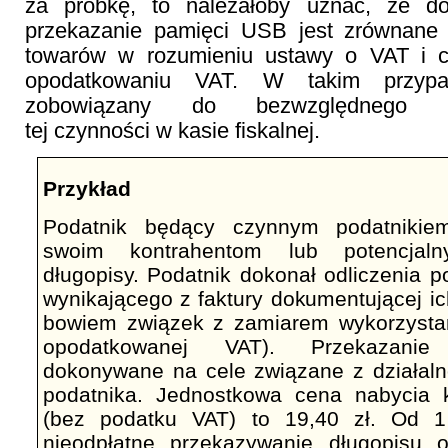
za próbkę, to należałoby uznać, że do
przekazanie pamięci USB jest zrównane
towarów w rozumieniu ustawy o VAT i c
opodatkowaniu VAT. W takim przypa
zobowiązany do bezwzględnego za
tej czynności w kasie fiskalnej.
Przykład
Podatnik będący czynnym podatnikie
swoim kontrahentom lub potencjaln
długopisy. Podatnik dokonał odliczenia 
wynikającego z faktury dokumentującej ic
bowiem związek z zamiarem wykorzystan
opodatkowanej VAT). Przekazanie
dokonywane na cele związane z działal
podatnika. Jednostkowa cena nabycia 
(bez podatku VAT) to 19,40 zł. Od 1
nieodpłatne przekazywanie długopisu o