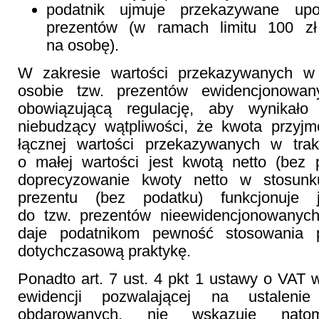
podatnik ujmuje przekazywane upo
prezentów (w ramach limitu 100 z
na osobę).
W zakresie wartości przekazywanych w 
osobie tzw. prezentów ewidencjonowa
obowiązującą regulację, aby wynikał
niebudzący wątpliwości, że kwota przyjm
łącznej wartości przekazywanych w tra
o małej wartości jest kwotą netto (bez 
doprecyzowanie kwoty netto w stosun
prezentu (bez podatku) funkcjonuje 
do tzw. prezentów nieewidencjonowanyc
daje podatnikom pewność stosowania 
dotychczasową praktykę.
Ponadto art. 7 ust. 4 pkt 1 ustawy o VA
ewidencji pozwalającej na ustaleni
obdarowanych, nie wskazuje natom