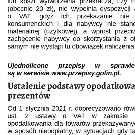
lub koszt wytworzenia przekracza, czy n
(obecnie 20 zł), nie wypełnia dyspozycji 
o VAT, gdyż ich przekazanie nie z
konsumenckich i dla nabywcy nie stano
materialnej (użytkowej), a wprost prze
zachęcenie nabywcy do skorzystania z of
samym nie wystąpi tu obowiązek naliczenia
Ujednolicone przepisy w spraw
są w serwisie www.przepisy.gofin.pl.
Ustalenie podstawy opodatkowa
prezentów
Od 1 stycznia 2021 r. doprecyzowano równ
ust. 2 ustawy o VAT w zakresie us
opodatkowania dla towarów przekazywany
w sposób nieodpłatny, w sytuacjach gdy 