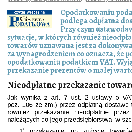
Opodatkowaniu pod
podlega odpłatna do
Przy czym ustawodaw
sytuacje, w których również nieodpł
towarów uznawana jest za dokonyw
za wynagrodzeniem co oznacza, że p
opodatkowaniu podatkiem VAT. Wyją
przekazanie prezentów o małej warto
Nieodpłatne przekazanie towa
Jak wynika z art. 7 ust. 2 ustawy o VA
poz. 106 ze zm.) przez odpłatną dostawę
również przekazanie nieodpłatnie prze
należących do jego przedsiębiorstwa, w szc
1) przekazanie lub zużycie towaró