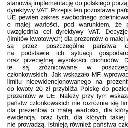
stanowią implementację do polskiego porzą
dyrektywy VAT. Przepis ten pozostawia p
UE pewien zakres swobodnego zdefiniowan
o małej wartości, pod warunkiem, że p
uwzględnia cel dyrektywy VAT. Decyzj
(limitów kwotowych) dla prezentów o małej
są przez poszczególne państwa czł
na podstawie ich sytuacji gospodarc
oraz przeciętnej wysokości dochodów. D
te są zróżnicowane w poszczegó
członkowskich. Jak wskazało MF, wprowa
limitu nieewidencjonowanego na prezen
do kwoty 20 zł przybliża Polskę do pozio
prezentów w UE. Należy przy tym wskaz
państw członkowskich nie rozróżnia się li
dla prezentów o małej wartości, dla któ
ewidencja, oraz tych, dla których takiej
nie prowadzą. Istnieją również państwa czł