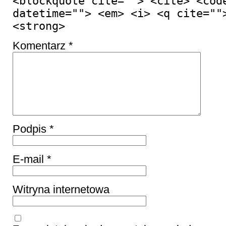
<blockquote cite=""> <cite> <cod
datetime=""> <em> <i> <q cite=""
<strong>
Komentarz
*
Podpis
*
E-mail
*
Witryna internetowa