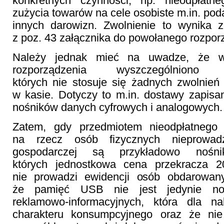
konkretnych czynności, np. nieodpłatn
zużycia towarów na cele osobiste m.in. pod
innych darowizn. Zwolnienie to wynika
z poz. 43 załącznika do powołanego rozpor
Należy jednak mieć na uwadze, że 
rozporządzenia wyszczególnion
których nie stosuje się żadnych zwolnie
w kasie. Dotyczy to m.in. dostawy zapisa
nośników danych cyfrowych i analogowych.
Zatem, gdy przedmiotem nieodpłatnego 
na rzecz osób fizycznych nieprowadz
gospodarczej są przykładowo nośn
których jednostkowa cena przekracza 2
nie prowadzi ewidencji osób obdarowany
że pamięć USB nie jest jedynie noś
reklamowo-informacyjnych, która dla n
charakteru konsumpcyjnego oraz że n