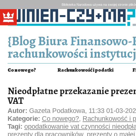
Biblioteka Narodowa używa na swojej stronie plik
{Blog Biura Finansowo-
rachunkowości instytucj
Co nowego?
Rachunkowość i podatki
F
Nieodpłatne przekazanie preze
VAT
Autor:
Gazeta Podatkowa, 11:33 01-03-20
Kategorie:
Co nowego?
,
Rachunkowość i p
Tagi:
opodatkowanie vat czynności nieodpł
prezenty dla pracowników
,
prezenty o małej