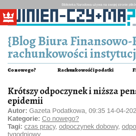
Biblioteka Narodowa używa na swojej stronie plik
{Blog Biura Finansowo-
rachunkowości instytucj
Co nowego?
Rachunkowość i podatki
F
Krótszy odpoczynek i niższa pen
epidemii
Autor:
Gazeta Podatkowa, 09:35 14-04-20
Kategorie:
Co nowego?
Tagi:
czas pracy
,
odpoczynek dobowy
,
odpo
tygodniowy