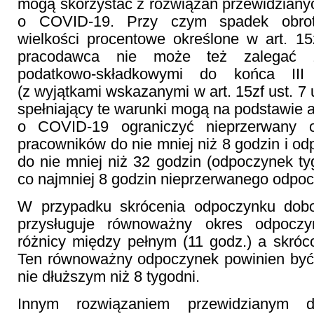
mogą skorzystać z rozwiązań przewidzianyc
o COVID-19. Przy czym spadek obro
wielkości procentowe określone w art. 15z
pracodawca nie może też zalegać z
podatkowo-składkowymi do końca III
(z wyjątkami wskazanymi w art. 15zf ust. 7
spełniający te warunki mogą na podstawie ar
o COVID-19 ograniczyć nieprzerwany 
pracowników do nie mniej niż 8 godzin i o
do nie mniej niż 32 godzin (odpoczynek t
co najmniej 8 godzin nieprzerwanego odpo
W przypadku skrócenia odpoczynku dob
przysługuje równoważny okres odpoczy
różnicy między pełnym (11 godz.) a skró
Ten równoważny odpoczynek powinien być 
nie dłuższym niż 8 tygodni.
Innym rozwiązaniem przewidzianym dl