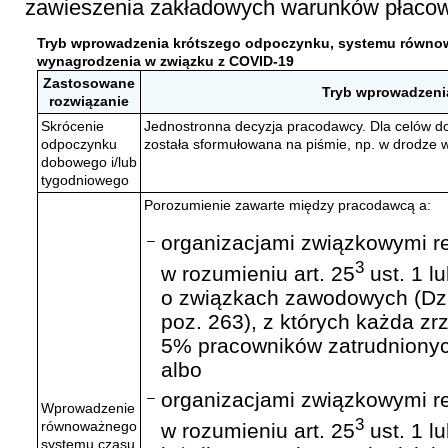
zawieszenia zakładowych warunków płaco
Tryb wprowadzenia krótszego odpoczynku, systemu równow
wynagrodzenia w związku z COVID-19
Zastosowane
Tryb wprowadzeni
rozwiązanie
Skrócenie
Jednostronna decyzja pracodawcy. Dla celów d
odpoczynku
została sformułowana na piśmie, np. w drodze
dobowego i/lub
tygodniowego
Porozumienie zawarte między pracodawcą a:
organizacjami związkowymi r
–
3
w rozumieniu art. 25
ust. 1 l
o związkach zawodowych (Dz. 
poz. 263), z których każda zr
5% pracowników zatrudnionyc
albo
organizacjami związkowymi r
–
Wprowadzenie
3
równoważnego
w rozumieniu art. 25
ust. 1 l
systemu czasu