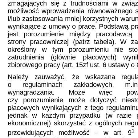
zmagających się z trudnościami w związ
możliwość wprowadzenia równoważnego s
i/lub zastosowania mniej korzystnych warun
wynikające z umowy o pracę. Podstawą pr
jest porozumienie między pracodawcą a
strony pracowniczej (patrz tabela). W z
określony w tym porozumieniu nie st
zatrudnienia (głównie płacowych) wyn
zbiorowego pracy (art. 15zf ust. 6 ustawy 
Należy zauważyć, że wskazana regul
o regulaminach zakładowych, m.i
wynagradzania. Może więc pows
czy porozumienie może dotyczyć nies
płacowych wynikających z tego regulami
jednak w każdym przypadku (w razie po
ekonomicznej) skorzystać z ogólnych regu
1
przewidujących możliwość – w art. 9