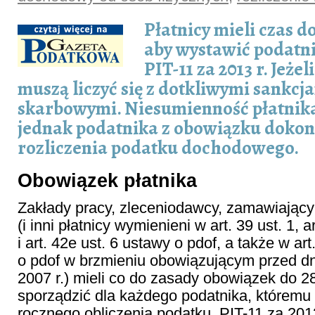
Płatnicy mieli czas d
aby wystawić podatn
PIT-11 za 2013 r. Jeżel
muszą liczyć się z dotkliwymi sankc
skarbowymi. Niesumienność płatnika
jednak podatnika z obowiązku doko
rozliczenia podatku dochodowego.
Obowiązek płatnika
Zakłady pracy, zleceniodawcy, zamawiający
(i inni płatnicy wymienieni w art. 39 ust. 1, ar
i art. 42e ust. 6 ustawy o pdof, a także w ar
o pdof w brzmieniu obowiązującym przed d
2007 r.) mieli co do zasady obowiązek do 28
sporządzić dla każdego podatnika, któremu
rocznego obliczenia podatku, PIT-11 za 2013