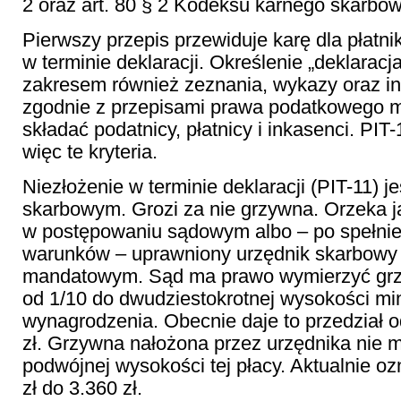
2 oraz art. 80 § 2 Kodeksu karnego skarbo
Pierwszy przepis przewiduje karę dla płatni
w terminie deklaracji. Określenie „deklarac
zakresem również zeznania, wykazy oraz in
zgodnie z przepisami prawa podatkowego 
składać podatnicy, płatnicy i inkasenci. PIT-
więc te kryteria.
Niezłożenie w terminie deklaracji (PIT-11) 
skarbowym. Grozi za nie grzywna. Orzeka j
w postępowaniu sądowym albo – po spełnie
warunków – uprawniony urzędnik skarbowy
mandatowym. Sąd ma prawo wymierzyć grz
od 1/10 do dwudziestokrotnej wysokości m
wynagrodzenia. Obecnie daje to przedział o
zł. Grzywna nałożona przez urzędnika nie 
podwójnej wysokości tej płacy. Aktualnie o
zł do 3.360 zł.