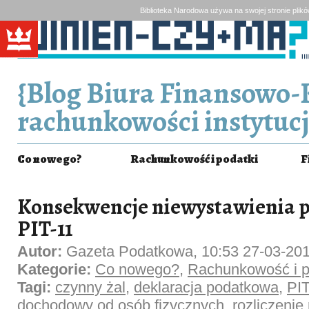
Biblioteka Narodowa używa na swojej stronie plik
{Blog Biura Finansowo-
rachunkowości instytucj
Co nowego?
Rachunkowość i podatki
F
Konsekwencje niewystawienia p
PIT-11
Autor:
Gazeta Podatkowa, 10:53 27-03-20
Kategorie:
Co nowego?
,
Rachunkowość i p
Tagi:
czynny żal
,
deklaracja podatkowa
,
PIT
dochodowy od osób fizycznych
,
rozliczenie