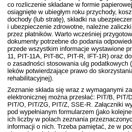
co rozliczenie składane w formie papierowe
osiągnięte w ubiegłym roku przychody, kosz
dochody (lub stratę), składki na ubezpiecze
i ubezpieczenie zdrowotne, należne zaliczk
przez płatników. Warto wcześniej przygoto
dokumenty potrzebne do podania odpowiedn
przede wszystkim informacje wystawione pr
11, PIT-11A, PIT-8C, PIT-R, IFT-1R) oraz 
o zasadności stosowania ulg podatkowych (
leków potwierdzające prawo do skorzystania 
rehabilitacyjnej).
Zeznanie składa się wraz z wymaganymi za
elektronicznej można przesłać: PIT/B, PIT/
PIT/O, PIT/ZG, PIT/Z, SSE-R. Załączniki wy
pod wypełnianym formularzem (jako kolejne
ich liczby w polach zeznania przeznaczony
informacji o nich. Trzeba pamiętać, że w p