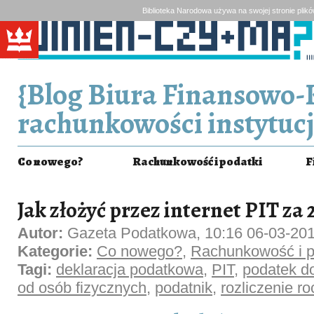
Biblioteka Narodowa używa na swojej stronie plik
{Blog Biura Finansowo-
rachunkowości instytucj
Co nowego?
Rachunkowość i podatki
F
Jak złożyć przez internet PIT za 
Autor:
Gazeta Podatkowa, 10:16 06-03-20
Kategorie:
Co nowego?
,
Rachunkowość i p
Tagi:
deklaracja podatkowa
,
PIT
,
podatek 
od osób fizycznych
,
podatnik
,
rozliczenie r