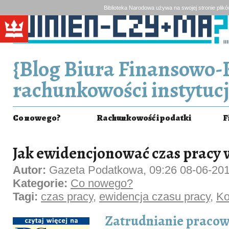
Biblioteka Narodowa używa na swojej stronie plik
{Blog Biura Finansowo-
rachunkowości instytucj
Co nowego?
Rachunkowość i podatki
F
Jak ewidencjonować czas pracy 
Autor:
Gazeta Podatkowa, 09:26 08-06-20
Kategorie:
Co nowego?
Tagi:
czas pracy
,
ewidencja czasu pracy
,
Ko
Zatrudnianie praco