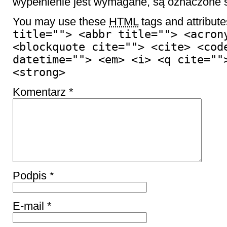
wypełnienie jest wymagane, są oznaczon
You may use these
HTML
tags and attribut
title=""> <abbr title=""> <acron
<blockquote cite=""> <cite> <cod
datetime=""> <em> <i> <q cite=""
<strong>
Komentarz
*
Podpis
*
E-mail
*