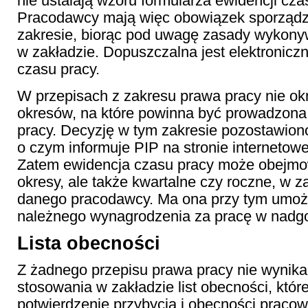
nie ustalają wzoru formularza ewidencji cza
Pracodawcy mają więc obowiązek sporządz
zakresie, biorąc pod uwagę zasady wykony
w zakładzie. Dopuszczalna jest elektronicz
czasu pracy.
W przepisach z zakresu prawa pracy nie ok
okresów, na które powinna być prowadzona
pracy. Decyzję w tym zakresie pozostawion
o czym informuje PIP na stronie internetowe
Zatem ewidencja czasu pracy może obejm
okresy, ale także kwartalne czy roczne, w z
danego pracodawcy. Ma ona przy tym umożli
należnego wynagrodzenia za pracę w nadg
Lista obecności
Z żadnego przepisu prawa pracy nie wynik
stosowania w zakładzie list obecności, któr
potwierdzenie przybycia i obecności pracow